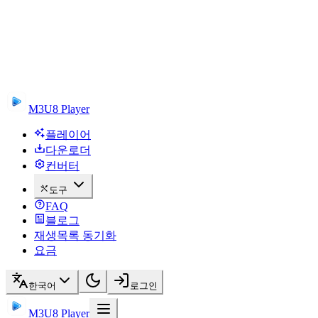
M3U8 Player
플레이어
다운로더
컨버터
도구
FAQ
블로그
재생목록 동기화
요금
한국어
로그인
M3U8 Player