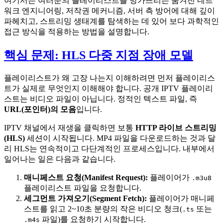
여기서는 여러분의 플레이리스트를 망가뜨리는 숨겨진 네트
워크 엔지니어링, 저작권 메커니즘, 서버 측 방어에 대해 깊이
파헤치고, 스트리밍 생태계를 탐색하는 데 있어 보다 과학적인
접근 방식을 적용하는 방법을 설명합니다.
핵심 문제: HLS 다중 지점 장애 모델
플레이리스트가 왜 고장 나는지 이해하려면 먼저 플레이리스
트가 실제로 무엇인지 이해해야 합니다. 공개 IPTV 플레이리
스트는 비디오 파일이 아닙니다. 정적인 텍스트 파일, 즉
URL(포인터)의 모음
입니다.
IPTV 채널에서 재생을 클릭하면 보통
HTTP 라이브 스트리밍
(HLS)
세션이 시작됩니다. MP4 파일을 다운로드하는 것과 달
리 HLS는 연속적이고 다단계적인 프로세스입니다. 내부에서
일어나는 일은 다음과 같습니다.
매니페스트 요청(Manifest Request):
플레이어가
.m3u8
플레이리스트 파일을 요청합니다.
세그먼트 가져오기(Segment Fetch):
플레이어가 매니페
스트를 읽고 2~10초 분량의 작은 비디오 청크(
또는
.ts
파일)를 요청하기 시작합니다.
.m4s