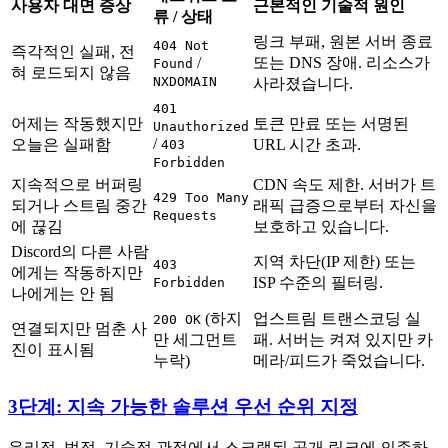
사용자 대면 증상
근본적인 기술적 원인
류 / 상태
링크 부패, 원본 서버 종료
404 Not
즉각적인 실패, 전
/
또는 DNS 장애. 리소스가
Found
혀 로드되지 않음
NXDOMAIN
사라졌습니다.
401
어제는 작동했지만
토큰 만료 또는 서명된
Unauthorized
/
오늘은 실패함
URL 시간 초과.
403
Forbidden
지속적으로 버퍼링
CDN 속도 제한. 서버가 트
429 Too Many
되거나 스트림 중간
래픽 급증으로부터 자신을
Requests
에 끊김
보호하고 있습니다.
Discord의 다른 사람
지역 차단(IP 제한) 또는
403
에게는 작동하지만
ISP 수준의 필터링.
Forbidden
나에게는 안 됨
(하지
업스트림 트랜스코딩 실
200 OK
연결되지만 멈춘 사
만 세그먼트
패. 서버는 켜져 있지만 카
진이 표시됨
누락)
메라/피드가 죽었습니다.
3단계: 지속 가능한 솔루션 우선 순위 지정
윤리적, 법적, 기술적 관점에서 스크랩된 공개 링크에 의존하