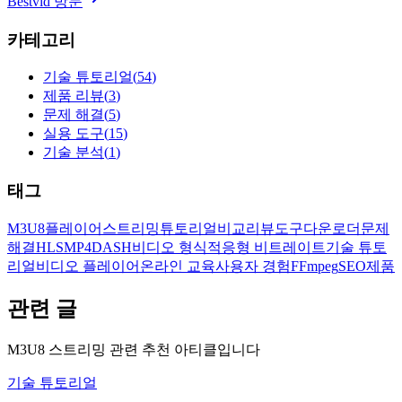
Bestvid 방문
카테고리
기술 튜토리얼
(
54
)
제품 리뷰
(
3
)
문제 해결
(
5
)
실용 도구
(
15
)
기술 분석
(
1
)
태그
M3U8
플레이어
스트리밍
튜토리얼
비교
리뷰
도구
다운로더
문제
해결
HLS
MP4
DASH
비디오 형식
적응형 비트레이트
기술 튜토
리얼
비디오 플레이어
온라인 교육
사용자 경험
FFmpeg
SEO
제품
관련 글
M3U8 스트리밍 관련 추천 아티클입니다
기술 튜토리얼