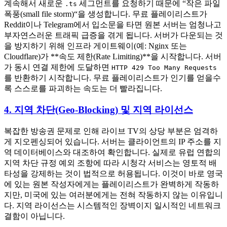
계속해서 새로운
세그먼트를 요청하기 때문에 “작은 파일
.ts
폭풍(small file storm)“을 생성합니다. 무료 플레이리스트가
Reddit이나 Telegram에서 입소문을 타면 원본 서버는 엄청나고
부자연스러운 트래픽 급증을 겪게 됩니다. 서버가 다운되는 것
을 방지하기 위해 인프라 게이트웨이(예: Nginx 또는
Cloudflare)가 **속도 제한(Rate Limiting)**을 시작합니다. 서버
가 동시 연결 제한에 도달하면
HTTP 429 Too Many Requests
를 반환하기 시작합니다. 무료 플레이리스트가 인기를 얻을수
록 스스로를 파괴하는 속도는 더 빨라집니다.
4. 지역 차단(Geo-Blocking) 및 지역 라이선스
복잡한 방송권 문제로 인해 라이브 TV의 상당 부분은 엄격하
게 지오펜싱되어 있습니다. 서버는 클라이언트의 IP 주소를 지
역 데이터베이스와 대조하여 확인합니다. 실제로 유럽 연합의
지역 차단 규정 예외 조항에 따라 시청각 서비스는 영토적 배
타성을 강제하는 것이 법적으로 허용됩니다. 이것이 바로 영국
에 있는 원본 작성자에게는 플레이리스트가 완벽하게 작동하
지만, 미국에 있는 여러분에게는 전혀 작동하지 않는 이유입니
다. 지역 라이선스는 시스템적인 장벽이지 일시적인 네트워크
결함이 아닙니다.