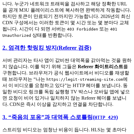
니다. 누군가 네트워크 트래픽을 검사하고 해당 정확한 URL
을 공개 M3U 플레이리스트에 복사하면 완벽하게 작동합니다.
하지만 토큰이 만료되기 전까지만 가능합니다. 2026년의 최신
CDN 구성에서는 이러한 토큰이 몇 시간 또는 몇 분마다 교체
됩니다. 시간이 다 되면 서버는
또는
403 Forbidden
401
상태를 반환합니다.
Unauthorized
2. 엄격한 핫링킹 방지(Referer 검증)
서버 관리자는 타사 앱이 값비싼 대역폭을 갉아먹는 것을 원하
지 않습니다. 이를 막기 위해 그들은
Referer 화이트리스트
를
구현합니다. 브라우저가 공식 웹사이트에서 비디오를 재생할
때 브라우저는 “나는
에
https://legit-streaming-site.com
서 이 비디오를 요청하고 있다”는 HTTP 헤더를 보냅니다. 동
일한 비디오 링크를 독립 실행형 TV 박스나 모바일 앱에 넣으
면 요청이 비어 있거나 일치하지 않는 Referer 헤더를 보냅니
다. CDN은 즉시 이상을 감지하고 연결을 차단합니다.
3. “죽음의 포옹”과 대역폭 스로틀링(
)
HTTP 429
스트리밍 비디오는 엄청난 비용이 듭니다. HLS는 몇 초마다