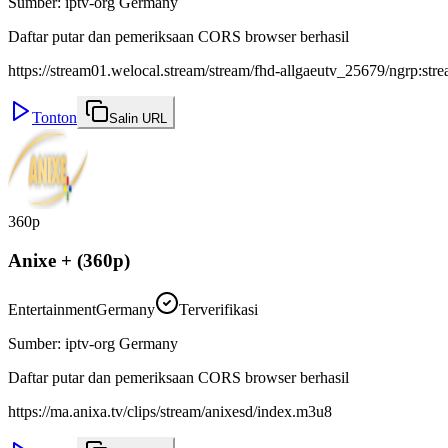
Sumber
:
iptv-org Germany
Daftar putar dan pemeriksaan CORS browser berhasil
https://stream01.welocal.stream/stream/fhd-allgaeutv_25679/ngrp:stre
Tonton
Salin URL
360p
Anixe + (360p)
Entertainment
Germany
Terverifikasi
Sumber
:
iptv-org Germany
Daftar putar dan pemeriksaan CORS browser berhasil
https://ma.anixa.tv/clips/stream/anixesd/index.m3u8