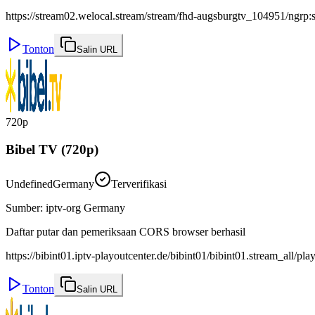
https://stream02.welocal.stream/stream/fhd-augsburgtv_104951/ngrp:s
Tonton
Salin URL
720p
Bibel TV (720p)
Undefined
Germany
Terverifikasi
Sumber
:
iptv-org Germany
Daftar putar dan pemeriksaan CORS browser berhasil
https://bibint01.iptv-playoutcenter.de/bibint01/bibint01.stream_all/pla
Tonton
Salin URL