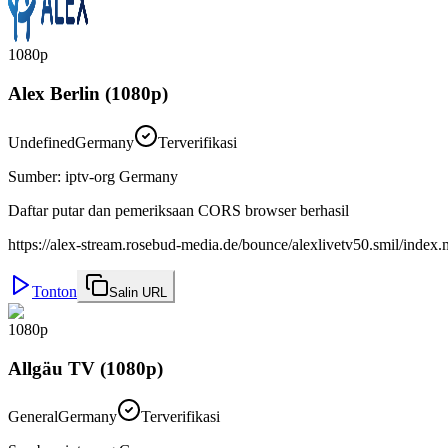
1080p
Alex Berlin (1080p)
Undefined
Germany
Terverifikasi
Sumber
:
iptv-org Germany
Daftar putar dan pemeriksaan CORS browser berhasil
https://alex-stream.rosebud-media.de/bounce/alexlivetv50.smil/index
Tonton
Salin URL
1080p
Allgäu TV (1080p)
General
Germany
Terverifikasi