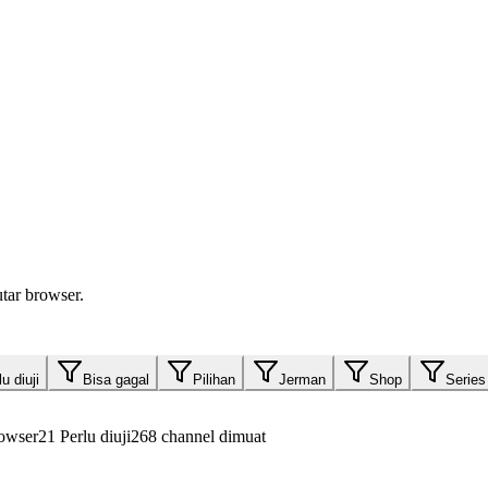
tar browser.
u diuji
Bisa gagal
Pilihan
Jerman
Shop
Series
owser
21
Perlu diuji
268 channel dimuat