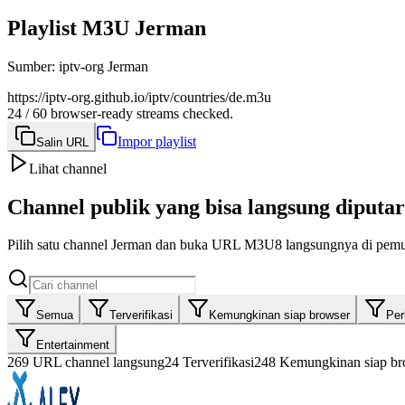
Playlist M3U Jerman
Sumber
:
iptv-org Jerman
https://iptv-org.github.io/iptv/countries/de.m3u
24 / 60 browser-ready streams checked.
Impor playlist
Salin URL
Lihat channel
Channel publik yang bisa langsung diputar
Pilih satu channel Jerman dan buka URL M3U8 langsungnya di pemu
Semua
Terverifikasi
Kemungkinan siap browser
Perl
Entertainment
269
URL channel langsung
24
Terverifikasi
248
Kemungkinan siap br