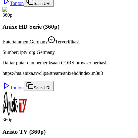
Tonton
Salin URL
360p
Anixe HD Serie (360p)
Entertainment
Germany
Terverifikasi
Sumber
:
iptv-org Germany
Daftar putar dan pemeriksaan CORS browser berhasil
https://ma.anixa.tv/clips/stream/anixehd/index.m3u8
Tonton
Salin URL
360p
Aristo TV (360p)