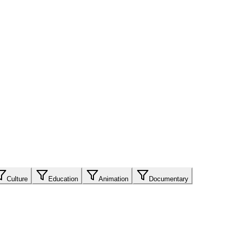
Culture
Education
Animation
Documentary