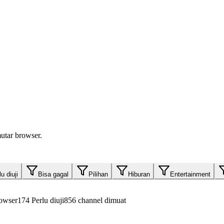
utar browser.
u diuji
Bisa gagal
Pilihan
Hiburan
Entertainment
owser
174
Perlu diuji
856 channel dimuat