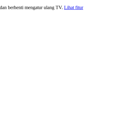
 dan berhenti mengatur ulang TV.
Lihat fitur