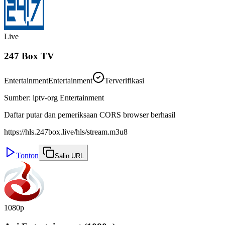
Live
247 Box TV
Entertainment
Entertainment
Terverifikasi
Sumber
:
iptv-org Entertainment
Daftar putar dan pemeriksaan CORS browser berhasil
https://hls.247box.live/hls/stream.m3u8
Tonton
Salin URL
1080p