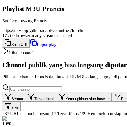
Playlist M3U Prancis
Sumber
:
iptv-org Prancis
https://iptv-org.github.io/iptv/countries/fr.m3u
17 / 60 browser-ready streams checked.
Impor playlist
Salin URL
Lihat channel
Channel publik yang bisa langsung diputar
Pilih satu channel Prancis dan buka URL M3U8 langsungnya di pemu
Semua
Terverifikasi
Kemungkinan siap browser
Perl
Kids
237
URL channel langsung
17
Terverifikasi
199
Kemungkinan siap br
1080p