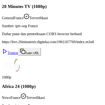
20 Minutes TV (1080p)
General
France
Terverifikasi
Sumber
:
iptv-org France
Daftar putar dan pemeriksaan CORS browser berhasil
https://live-20minutestv.digiteka.com/1961167769/index.m3u8
Tonton
Salin URL
1080p
Africa 24 (1080p)
News
France
Terverifikasi