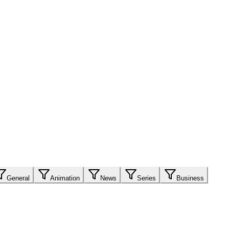
General
Animation
News
Series
Business