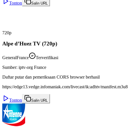
Tonton
Salin URL
720p
Alpe d’Huez TV (720p)
General
France
Terverifikasi
Sumber
:
iptv-org France
Daftar putar dan pemeriksaan CORS browser berhasil
https://edge13.vedge.infomaniak.com/livecast/ik:adhtv/manifest.m3u8
Tonton
Salin URL