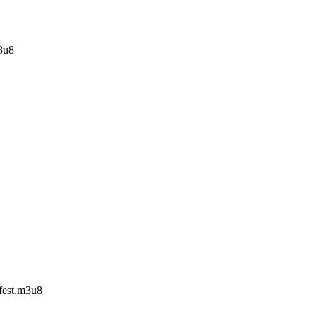
m3u8
ifest.m3u8