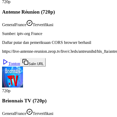
720p
Antenne Réunion (720p)
General
France
Terverifikasi
Sumber
:
iptv-org France
Daftar putar dan pemeriksaan CORS browser berhasil
https://live-antenne-reunion.zeop.tv/live/c3eds/antreunihd/hls_fta/
Tonton
Salin URL
720p
Brionnais TV (720p)
General
France
Terverifikasi