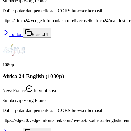
Sumber
:
iptv-org France
Daftar putar dan pemeriksaan CORS browser berhasil
https://africa24.vedge.infomaniak.com/livecast/ik:africa24/manifest.
Tonton
Salin URL
1080p
Africa 24 English (1080p)
News
France
Terverifikasi
Sumber
:
iptv-org France
Daftar putar dan pemeriksaan CORS browser berhasil
https://edge20.vedge.infomaniak.com/livecast/ik:africa24english/man