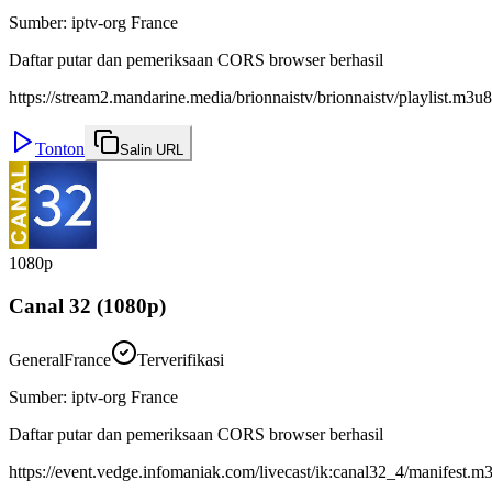
Sumber
:
iptv-org France
Daftar putar dan pemeriksaan CORS browser berhasil
https://stream2.mandarine.media/brionnaistv/brionnaistv/playlist.m3u8
Tonton
Salin URL
1080p
Canal 32 (1080p)
General
France
Terverifikasi
Sumber
:
iptv-org France
Daftar putar dan pemeriksaan CORS browser berhasil
https://event.vedge.infomaniak.com/livecast/ik:canal32_4/manifest.m