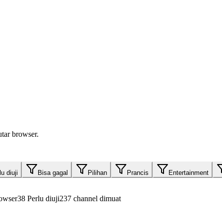
tar browser.
u diuji
Bisa gagal
Pilihan
Prancis
Entertainment
owser
38
Perlu diuji
237 channel dimuat