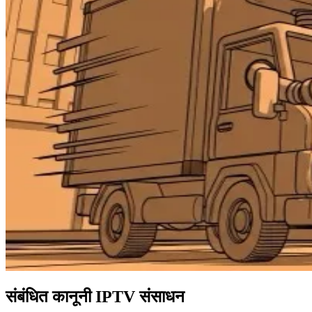
संबंधित कानूनी IPTV संसाधन