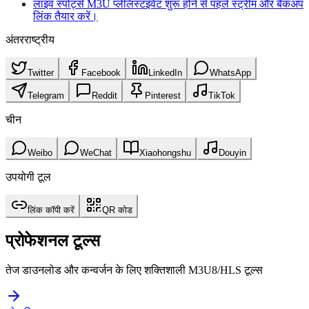
लाइव स्पोर्ट्स M3U प्लेलिस्ट
इवेंट शुरू होने से पहले स्ट्रीम और बैकअप
लिंक तैयार करें।
अंतरराष्ट्रीय
Twitter
Facebook
LinkedIn
WhatsApp
Telegram
Reddit
Pinterest
TikTok
चीन
Weibo
WeChat
Xiaohongshu
Douyin
उपयोगी टूल
लिंक कॉपी करें
QR कोड
प्रोफेशनल टूल्स
तेज डाउनलोड और कन्वर्जन के लिए शक्तिशाली M3U8/HLS टूल्स