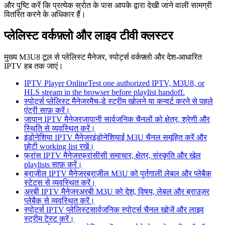
और पुष्टि करें कि प्रत्येक स्रोत के पास आपके द्वारा देखी जाने वाली सामग्री
वितरित करने के अधिकार हैं।
प्लेलिस्ट वर्कफ़्लो और लाइव टीवी क्लस्टर
मुख्य M3U8 टूल से प्लेलिस्ट मैनेजर, स्पोर्ट्स वर्कफ़्लो और देश-आधारित
IPTV हब तक जाएं।
IPTV Player Online
Test one authorized IPTV, M3U8, or
HLS stream in the browser before playlist handoff.
स्पोर्ट्स प्लेलिस्ट मैनेजर
मैच-डे स्ट्रीम खोलने या कन्वर्ट करने से पहले
एंट्री साफ़ करें।
जापान IPTV मैनेजर
जापानी सार्वजनिक चैनलों को क्षेत्र, श्रेणी और
स्थिति से व्यवस्थित करें।
इंडोनेशिया IPTV मैनेजर
इंडोनेशियाई M3U चैनल समूहित करें और
छोटी working list रखें।
फ्रांस IPTV मैनेजर
फ्रांसीसी समाचार, क्षेत्र, संस्कृति और खेल
playlists साफ़ करें।
ब्राज़ील IPTV मैनेजर
ब्राज़ील M3U को पुर्तगाली लेबल और प्लेबैक
स्टेटस से व्यवस्थित करें।
अरबी IPTV मैनेजर
अरबी M3U को देश, विषय, लेबल और ब्राउज़र
प्लेबैक से व्यवस्थित करें।
स्पोर्ट्स IPTV प्लेलिस्ट
सार्वजनिक स्पोर्ट्स चैनल खोजें और लाइव
स्ट्रीम टेस्ट करें।