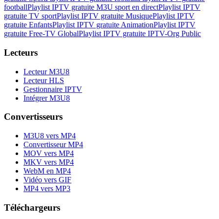
football
Playlist IPTV gratuite M3U sport en direct
Playlist IPTV
gratuite TV sport
Playlist IPTV gratuite Musique
Playlist IPTV
gratuite Enfants
Playlist IPTV gratuite Animation
Playlist IPTV
gratuite Free-TV Global
Playlist IPTV gratuite IPTV-Org Public
Lecteurs
Lecteur M3U8
Lecteur HLS
Gestionnaire IPTV
Intégrer M3U8
Convertisseurs
M3U8 vers MP4
Convertisseur MP4
MOV vers MP4
MKV vers MP4
WebM en MP4
Vidéo vers GIF
MP4 vers MP3
Téléchargeurs