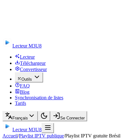
Lecteur M3U8
Lecteur
Téléchargeur
Convertisseur
Outils
FAQ
Blog
Synchronisation de listes
Tarifs
Français
Se Connecter
Lecteur M3U8
Accueil
/
Playlist IPTV publique
/
Playlist IPTV gratuite Brésil