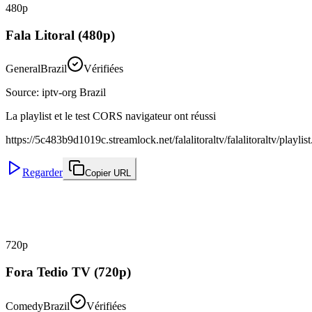
480p
Fala Litoral (480p)
General
Brazil
Vérifiées
Source
:
iptv-org Brazil
La playlist et le test CORS navigateur ont réussi
https://5c483b9d1019c.streamlock.net/falalitoraltv/falalitoraltv/playli
Regarder
Copier URL
720p
Fora Tedio TV (720p)
Comedy
Brazil
Vérifiées