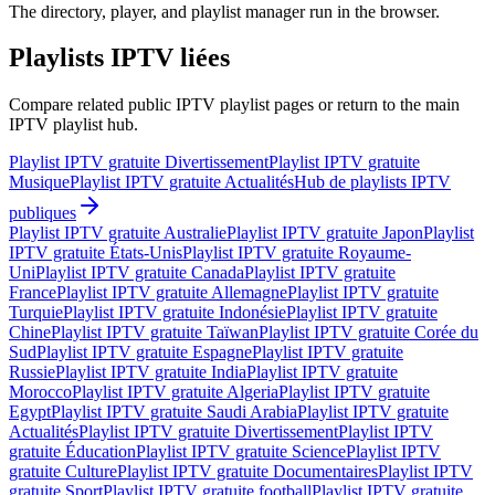
The directory, player, and playlist manager run in the browser.
Playlists IPTV liées
Compare related public IPTV playlist pages or return to the main
IPTV playlist hub.
Playlist IPTV gratuite Divertissement
Playlist IPTV gratuite
Musique
Playlist IPTV gratuite Actualités
Hub de playlists IPTV
publiques
Playlist IPTV gratuite Australie
Playlist IPTV gratuite Japon
Playlist
IPTV gratuite États-Unis
Playlist IPTV gratuite Royaume-
Uni
Playlist IPTV gratuite Canada
Playlist IPTV gratuite
France
Playlist IPTV gratuite Allemagne
Playlist IPTV gratuite
Turquie
Playlist IPTV gratuite Indonésie
Playlist IPTV gratuite
Chine
Playlist IPTV gratuite Taïwan
Playlist IPTV gratuite Corée du
Sud
Playlist IPTV gratuite Espagne
Playlist IPTV gratuite
Russie
Playlist IPTV gratuite India
Playlist IPTV gratuite
Morocco
Playlist IPTV gratuite Algeria
Playlist IPTV gratuite
Egypt
Playlist IPTV gratuite Saudi Arabia
Playlist IPTV gratuite
Actualités
Playlist IPTV gratuite Divertissement
Playlist IPTV
gratuite Éducation
Playlist IPTV gratuite Science
Playlist IPTV
gratuite Culture
Playlist IPTV gratuite Documentaires
Playlist IPTV
gratuite Sport
Playlist IPTV gratuite football
Playlist IPTV gratuite