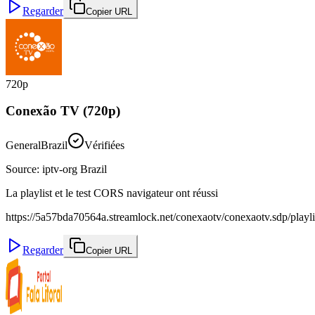
Regarder
Copier URL
720p
Conexão TV (720p)
General
Brazil
Vérifiées
Source
:
iptv-org Brazil
La playlist et le test CORS navigateur ont réussi
https://5a57bda70564a.streamlock.net/conexaotv/conexaotv.sdp/playl
Regarder
Copier URL