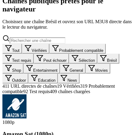
Chaînes publiques prêtes pour le
navigateur
Choisissez une chaîne Brésil et ouvrez son URL M3U8 directe dans
le lecteur du navigateur.
Tout
Vérifiées
Probablement compatible
Test requis
Peut échouer
Sélection
Brésil
Shop
Entertainment
General
Movies
Outdoor
Education
News
411
URL directes de chaînes
19
Vérifiées
319
Probablement
compatible
92
Test requis
409 chaînes chargées
1080p
Amazon Sat (1080p)