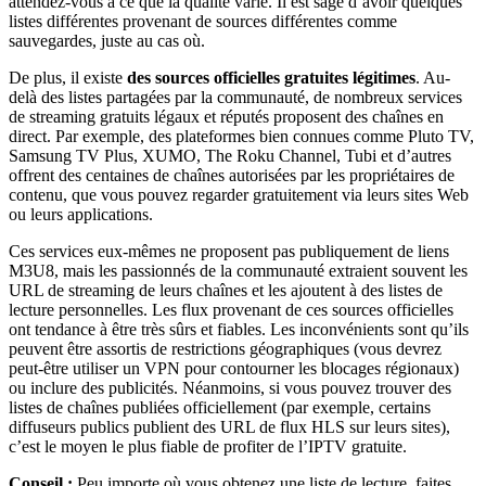
attendez-vous à ce que la qualité varie. Il est sage d’avoir quelques
listes différentes provenant de sources différentes comme
sauvegardes, juste au cas où.
De plus, il existe
des sources officielles gratuites légitimes
. Au-
delà des listes partagées par la communauté, de nombreux services
de streaming gratuits légaux et réputés proposent des chaînes en
direct. Par exemple, des plateformes bien connues comme Pluto TV,
Samsung TV Plus, XUMO, The Roku Channel, Tubi et d’autres
offrent des centaines de chaînes autorisées par les propriétaires de
contenu, que vous pouvez regarder gratuitement via leurs sites Web
ou leurs applications.
Ces services eux-mêmes ne proposent pas publiquement de liens
M3U8, mais les passionnés de la communauté extraient souvent les
URL de streaming de leurs chaînes et les ajoutent à des listes de
lecture personnelles. Les flux provenant de ces sources officielles
ont tendance à être très sûrs et fiables. Les inconvénients sont qu’ils
peuvent être assortis de restrictions géographiques (vous devrez
peut-être utiliser un VPN pour contourner les blocages régionaux)
ou inclure des publicités. Néanmoins, si vous pouvez trouver des
listes de chaînes publiées officiellement (par exemple, certains
diffuseurs publics publient des URL de flux HLS sur leurs sites),
c’est le moyen le plus fiable de profiter de l’IPTV gratuite.
Conseil :
Peu importe où vous obtenez une liste de lecture, faites