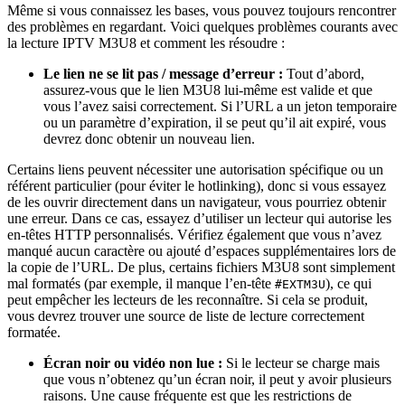
Même si vous connaissez les bases, vous pouvez toujours rencontrer
des problèmes en regardant. Voici quelques problèmes courants avec
la lecture IPTV M3U8 et comment les résoudre :
Le lien ne se lit pas / message d’erreur :
Tout d’abord,
assurez-vous que le lien M3U8 lui-même est valide et que
vous l’avez saisi correctement. Si l’URL a un jeton temporaire
ou un paramètre d’expiration, il se peut qu’il ait expiré, vous
devrez donc obtenir un nouveau lien.
Certains liens peuvent nécessiter une autorisation spécifique ou un
référent particulier (pour éviter le hotlinking), donc si vous essayez
de les ouvrir directement dans un navigateur, vous pourriez obtenir
une erreur. Dans ce cas, essayez d’utiliser un lecteur qui autorise les
en-têtes HTTP personnalisés. Vérifiez également que vous n’avez
manqué aucun caractère ou ajouté d’espaces supplémentaires lors de
la copie de l’URL. De plus, certains fichiers M3U8 sont simplement
mal formatés (par exemple, il manque l’en-tête
), ce qui
#EXTM3U
peut empêcher les lecteurs de les reconnaître. Si cela se produit,
vous devrez trouver une source de liste de lecture correctement
formatée.
Écran noir ou vidéo non lue :
Si le lecteur se charge mais
que vous n’obtenez qu’un écran noir, il peut y avoir plusieurs
raisons. Une cause fréquente est que les restrictions de