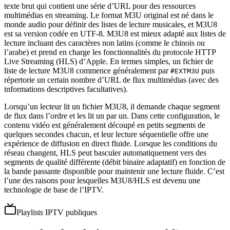
texte brut qui contient une série d’URL pour des ressources
multimédias en streaming. Le format M3U original est né dans le
monde audio pour définir des listes de lecture musicales, et M3U8
est sa version codée en UTF-8. M3U8 est mieux adapté aux listes de
lecture incluant des caractères non latins (comme le chinois ou
l’arabe) et prend en charge les fonctionnalités du protocole HTTP
Live Streaming (HLS) d’Apple. En termes simples, un fichier de
liste de lecture M3U8 commence généralement par
puis
#EXTM3U
répertorie un certain nombre d’URL de flux multimédias (avec des
informations descriptives facultatives).
Lorsqu’un lecteur lit un fichier M3U8, il demande chaque segment
de flux dans l’ordre et les lit un par un. Dans cette configuration, le
contenu vidéo est généralement découpé en petits segments de
quelques secondes chacun, et leur lecture séquentielle offre une
expérience de diffusion en direct fluide. Lorsque les conditions du
réseau changent, HLS peut basculer automatiquement vers des
segments de qualité différente (débit binaire adaptatif) en fonction de
la bande passante disponible pour maintenir une lecture fluide. C’est
l’une des raisons pour lesquelles M3U8/HLS est devenu une
technologie de base de l’IPTV.
Playlists IPTV publiques