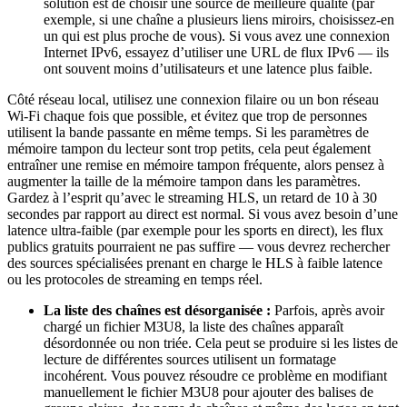
solution est de choisir une source de meilleure qualité (par
exemple, si une chaîne a plusieurs liens miroirs, choisissez-en
un qui est plus proche de vous). Si vous avez une connexion
Internet IPv6, essayez d’utiliser une URL de flux IPv6 — ils
ont souvent moins d’utilisateurs et une latence plus faible.
Côté réseau local, utilisez une connexion filaire ou un bon réseau
Wi-Fi chaque fois que possible, et évitez que trop de personnes
utilisent la bande passante en même temps. Si les paramètres de
mémoire tampon du lecteur sont trop petits, cela peut également
entraîner une remise en mémoire tampon fréquente, alors pensez à
augmenter la taille de la mémoire tampon dans les paramètres.
Gardez à l’esprit qu’avec le streaming HLS, un retard de 10 à 30
secondes par rapport au direct est normal. Si vous avez besoin d’une
latence ultra-faible (par exemple pour les sports en direct), les flux
publics gratuits pourraient ne pas suffire — vous devrez rechercher
des sources spécialisées prenant en charge le HLS à faible latence
ou les protocoles de streaming en temps réel.
La liste des chaînes est désorganisée :
Parfois, après avoir
chargé un fichier M3U8, la liste des chaînes apparaît
désordonnée ou non triée. Cela peut se produire si les listes de
lecture de différentes sources utilisent un formatage
incohérent. Vous pouvez résoudre ce problème en modifiant
manuellement le fichier M3U8 pour ajouter des balises de