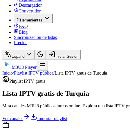
Descargador
Convertidor
Herramientas
FAQ
Blog
Sincronización de listas
Precios
Español
Iniciar Sesión
M3U8 Player
Inicio
/
Playlist IPTV pública
/
Lista IPTV gratis de Turquía
Playlist IPTV gratis
Lista IPTV gratis de Turquía
Mira canales M3U8 públicos turcos online. Explora una lista IPTV gr
Ver canales
Importar playlist