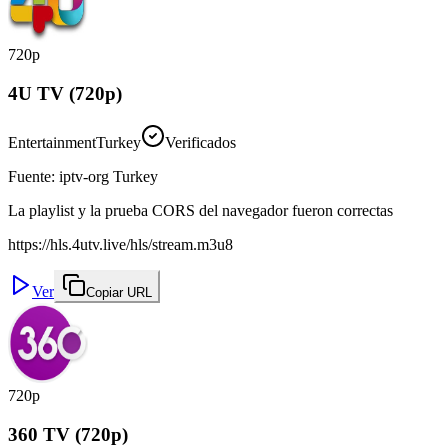
720p
4U TV (720p)
Entertainment
Turkey
Verificados
Fuente
:
iptv-org Turkey
La playlist y la prueba CORS del navegador fueron correctas
https://hls.4utv.live/hls/stream.m3u8
Ver
Copiar URL
720p
360 TV (720p)