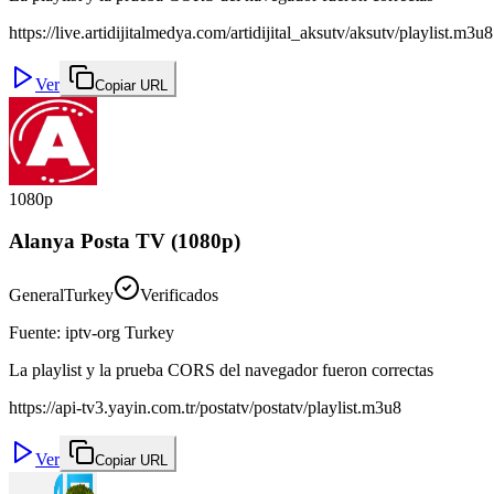
https://live.artidijitalmedya.com/artidijital_aksutv/aksutv/playlist.m3u8
Ver
Copiar URL
1080p
Alanya Posta TV (1080p)
General
Turkey
Verificados
Fuente
:
iptv-org Turkey
La playlist y la prueba CORS del navegador fueron correctas
https://api-tv3.yayin.com.tr/postatv/postatv/playlist.m3u8
Ver
Copiar URL