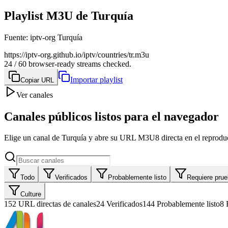
Playlist M3U de Turquía
Fuente
:
iptv-org Turquía
https://iptv-org.github.io/iptv/countries/tr.m3u
24 / 60 browser-ready streams checked.
Importar playlist
Copiar URL
Ver canales
Canales públicos listos para el navegador
Elige un canal de Turquía y abre su URL M3U8 directa en el reproduc
Todo
Verificados
Probablemente listo
Requiere pru
Culture
152
URL directas de canales
24
Verificados
144
Probablemente listo
8