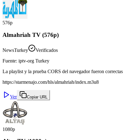
576p
Almahriah TV (576p)
News
Turkey
Verificados
Fuente
:
iptv-org Turkey
La playlist y la prueba CORS del navegador fueron correctas
https://starmenajo.com/hls/almahriah/index.m3u8
Ver
Copiar URL
1080p