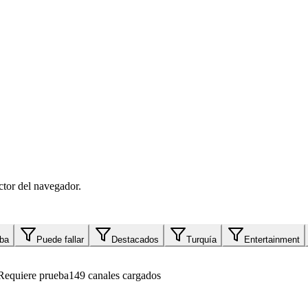
tor del navegador.
eba
Puede fallar
Destacados
Turquía
Entertainment
Requiere prueba
149 canales cargados