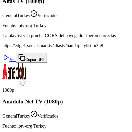
Altas TV (1080p)
General
Turkey
Verificados
Fuente
:
iptv-org Turkey
La playlist y la prueba CORS del navegador fueron correctas
https://edge1.socialsmart.tv/altastv/bant1/playlist.m3u8
Ver
Copiar URL
1080p
Anadolu Net TV (1080p)
General
Turkey
Verificados
Fuente
:
iptv-org Turkey