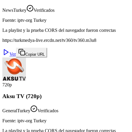
News
Turkey
Verificados
Fuente
:
iptv-org Turkey
La playlist y la prueba CORS del navegador fueron correctas
https://turkmedya-live.ercdn.net/tv360/tv360.m3u8
Ver
Copiar URL
720p
Aksu TV (720p)
General
Turkey
Verificados
Fuente
:
iptv-org Turkey
La playlist y la prueba CORS del navegador fueron correctas