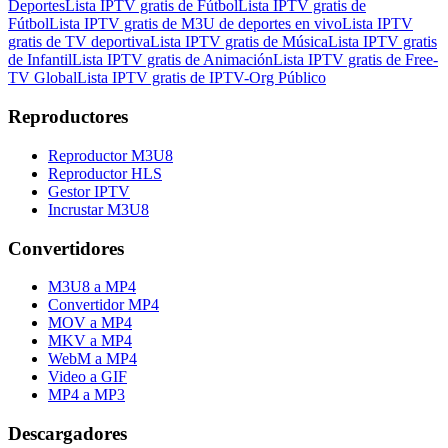
Deportes
Lista IPTV gratis de Fútbol
Lista IPTV gratis de
Fútbol
Lista IPTV gratis de M3U de deportes en vivo
Lista IPTV
gratis de TV deportiva
Lista IPTV gratis de Música
Lista IPTV gratis
de Infantil
Lista IPTV gratis de Animación
Lista IPTV gratis de Free-
TV Global
Lista IPTV gratis de IPTV-Org Público
Reproductores
Reproductor M3U8
Reproductor HLS
Gestor IPTV
Incrustar M3U8
Convertidores
M3U8 a MP4
Convertidor MP4
MOV a MP4
MKV a MP4
WebM a MP4
Video a GIF
MP4 a MP3
Descargadores