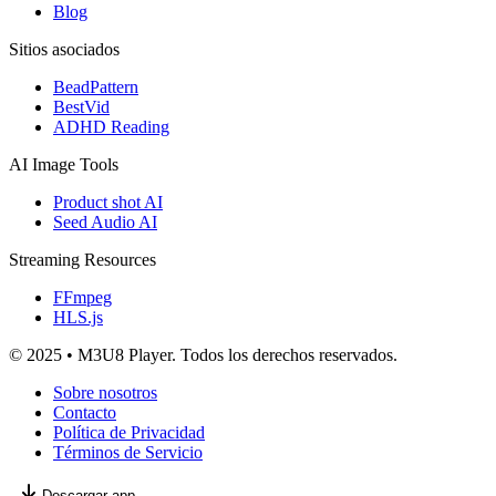
Blog
Sitios asociados
BeadPattern
BestVid
ADHD Reading
AI Image Tools
Product shot AI
Seed Audio AI
Streaming Resources
FFmpeg
HLS.js
© 2025 • M3U8 Player. Todos los derechos reservados.
Sobre nosotros
Contacto
Política de Privacidad
Términos de Servicio
Descargar app