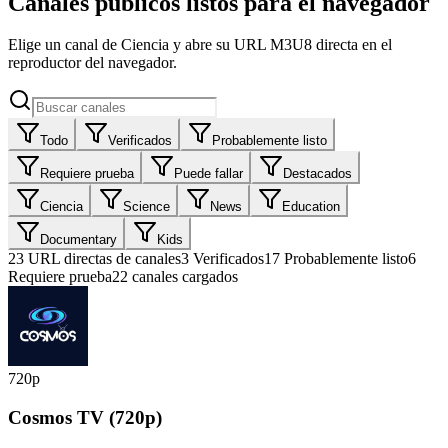
Canales públicos listos para el navegador
Elige un canal de Ciencia y abre su URL M3U8 directa en el
reproductor del navegador.
Todo
Verificados
Probablemente listo
Requiere prueba
Puede fallar
Destacados
Ciencia
Science
News
Education
Documentary
Kids
23
URL directas de canales
3
Verificados
17
Probablemente listo
6
Requiere prueba
22 canales cargados
720p
Cosmos TV (720p)