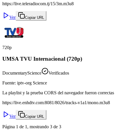
https://live.teleradiocom.tj/15/3m.m3u8
Ver
Copiar URL
720p
UMSA TVU Internacional (720p)
Documentary
Science
Verificados
Fuente
:
iptv-org Science
La playlist y la prueba CORS del navegador fueron correctas
https://live.enhdtv.com:8081/8026/tracks-v1a1/mono.m3u8
Ver
Copiar URL
Página 1 de 1, mostrando 3 de 3