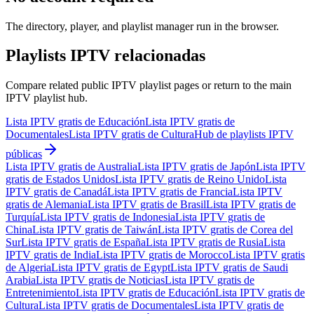
The directory, player, and playlist manager run in the browser.
Playlists IPTV relacionadas
Compare related public IPTV playlist pages or return to the main
IPTV playlist hub.
Lista IPTV gratis de Educación
Lista IPTV gratis de
Documentales
Lista IPTV gratis de Cultura
Hub de playlists IPTV
públicas
Lista IPTV gratis de Australia
Lista IPTV gratis de Japón
Lista IPTV
gratis de Estados Unidos
Lista IPTV gratis de Reino Unido
Lista
IPTV gratis de Canadá
Lista IPTV gratis de Francia
Lista IPTV
gratis de Alemania
Lista IPTV gratis de Brasil
Lista IPTV gratis de
Turquía
Lista IPTV gratis de Indonesia
Lista IPTV gratis de
China
Lista IPTV gratis de Taiwán
Lista IPTV gratis de Corea del
Sur
Lista IPTV gratis de España
Lista IPTV gratis de Rusia
Lista
IPTV gratis de India
Lista IPTV gratis de Morocco
Lista IPTV gratis
de Algeria
Lista IPTV gratis de Egypt
Lista IPTV gratis de Saudi
Arabia
Lista IPTV gratis de Noticias
Lista IPTV gratis de
Entretenimiento
Lista IPTV gratis de Educación
Lista IPTV gratis de
Cultura
Lista IPTV gratis de Documentales
Lista IPTV gratis de