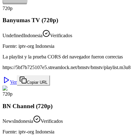
720p
Banyumas TV (720p)
Undefined
Indonesia
Verificados
Fuente
:
iptv-org Indonesia
La playlist y la prueba CORS del navegador fueron correctas
https://5bf7b725107e5.streamlock.net/bmstv/bmstv/playlist.m3u8
Ver
Copiar URL
720p
BN Channel (720p)
News
Indonesia
Verificados
Fuente
:
iptv-org Indonesia