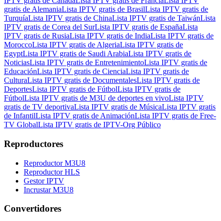
IPTV gratis de Canadá
Lista IPTV gratis de Francia
Lista IPTV
gratis de Alemania
Lista IPTV gratis de Brasil
Lista IPTV gratis de
Turquía
Lista IPTV gratis de China
Lista IPTV gratis de Taiwán
Lista
IPTV gratis de Corea del Sur
Lista IPTV gratis de España
Lista
IPTV gratis de Rusia
Lista IPTV gratis de India
Lista IPTV gratis de
Morocco
Lista IPTV gratis de Algeria
Lista IPTV gratis de
Egypt
Lista IPTV gratis de Saudi Arabia
Lista IPTV gratis de
Noticias
Lista IPTV gratis de Entretenimiento
Lista IPTV gratis de
Educación
Lista IPTV gratis de Ciencia
Lista IPTV gratis de
Cultura
Lista IPTV gratis de Documentales
Lista IPTV gratis de
Deportes
Lista IPTV gratis de Fútbol
Lista IPTV gratis de
Fútbol
Lista IPTV gratis de M3U de deportes en vivo
Lista IPTV
gratis de TV deportiva
Lista IPTV gratis de Música
Lista IPTV gratis
de Infantil
Lista IPTV gratis de Animación
Lista IPTV gratis de Free-
TV Global
Lista IPTV gratis de IPTV-Org Público
Reproductores
Reproductor M3U8
Reproductor HLS
Gestor IPTV
Incrustar M3U8
Convertidores