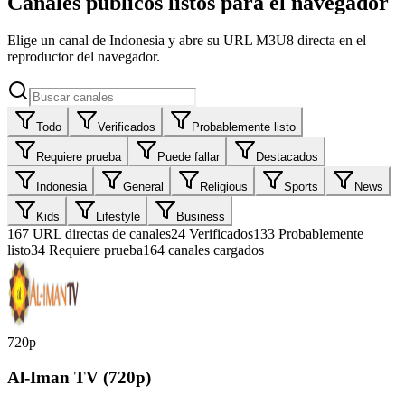
Canales públicos listos para el navegador
Elige un canal de Indonesia y abre su URL M3U8 directa en el
reproductor del navegador.
Todo
Verificados
Probablemente listo
Requiere prueba
Puede fallar
Destacados
Indonesia
General
Religious
Sports
News
Kids
Lifestyle
Business
167
URL directas de canales
24
Verificados
133
Probablemente
listo
34
Requiere prueba
164 canales cargados
720p
Al-Iman TV (720p)