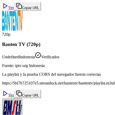
Ver
Copiar URL
720p
Banten TV (720p)
Undefined
Indonesia
Verificados
Fuente
:
iptv-org Indonesia
La playlist y la prueba CORS del navegador fueron correctas
https://5bf7b725107e5.streamlock.net/bantentv/bantentv/playlist.m3u
Ver
Copiar URL