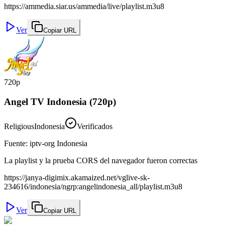
https://ammedia.siar.us/ammedia/live/playlist.m3u8
Ver
Copiar URL
720p
Angel TV Indonesia (720p)
Religious
Indonesia
Verificados
Fuente
:
iptv-org Indonesia
La playlist y la prueba CORS del navegador fueron correctas
https://janya-digimix.akamaized.net/vglive-sk-
234616/indonesia/ngrp:angelindonesia_all/playlist.m3u8
Ver
Copiar URL