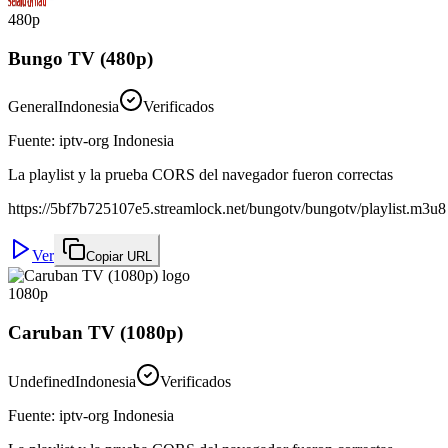
480p
Bungo TV (480p)
General
Indonesia
Verificados
Fuente
:
iptv-org Indonesia
La playlist y la prueba CORS del navegador fueron correctas
https://5bf7b725107e5.streamlock.net/bungotv/bungotv/playlist.m3u8
Ver
Copiar URL
1080p
Caruban TV (1080p)
Undefined
Indonesia
Verificados
Fuente
:
iptv-org Indonesia