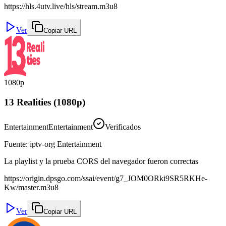
https://hls.4utv.live/hls/stream.m3u8
Ver
Copiar URL
1080p
13 Realities (1080p)
Entertainment
Entertainment
Verificados
Fuente
:
iptv-org Entertainment
La playlist y la prueba CORS del navegador fueron correctas
https://origin.dpsgo.com/ssai/event/g7_JOM0ORki9SR5RKHe-
Kw/master.m3u8
Ver
Copiar URL