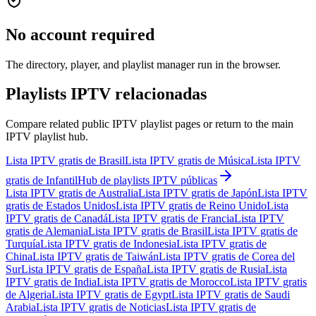
No account required
The directory, player, and playlist manager run in the browser.
Playlists IPTV relacionadas
Compare related public IPTV playlist pages or return to the main
IPTV playlist hub.
Lista IPTV gratis de Brasil
Lista IPTV gratis de Música
Lista IPTV
gratis de Infantil
Hub de playlists IPTV públicas
Lista IPTV gratis de Australia
Lista IPTV gratis de Japón
Lista IPTV
gratis de Estados Unidos
Lista IPTV gratis de Reino Unido
Lista
IPTV gratis de Canadá
Lista IPTV gratis de Francia
Lista IPTV
gratis de Alemania
Lista IPTV gratis de Brasil
Lista IPTV gratis de
Turquía
Lista IPTV gratis de Indonesia
Lista IPTV gratis de
China
Lista IPTV gratis de Taiwán
Lista IPTV gratis de Corea del
Sur
Lista IPTV gratis de España
Lista IPTV gratis de Rusia
Lista
IPTV gratis de India
Lista IPTV gratis de Morocco
Lista IPTV gratis
de Algeria
Lista IPTV gratis de Egypt
Lista IPTV gratis de Saudi
Arabia
Lista IPTV gratis de Noticias
Lista IPTV gratis de