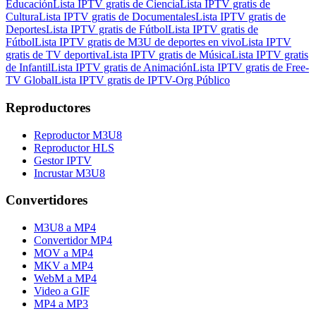
Educación
Lista IPTV gratis de Ciencia
Lista IPTV gratis de
Cultura
Lista IPTV gratis de Documentales
Lista IPTV gratis de
Deportes
Lista IPTV gratis de Fútbol
Lista IPTV gratis de
Fútbol
Lista IPTV gratis de M3U de deportes en vivo
Lista IPTV
gratis de TV deportiva
Lista IPTV gratis de Música
Lista IPTV gratis
de Infantil
Lista IPTV gratis de Animación
Lista IPTV gratis de Free-
TV Global
Lista IPTV gratis de IPTV-Org Público
Reproductores
Reproductor M3U8
Reproductor HLS
Gestor IPTV
Incrustar M3U8
Convertidores
M3U8 a MP4
Convertidor MP4
MOV a MP4
MKV a MP4
WebM a MP4
Video a GIF
MP4 a MP3