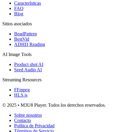
Características
FAQ
Blog
Sitios asociados
BeadPattern
BestVid
ADHD Reading
AI Image Tools
Product shot AI
Seed Audio AI
Streaming Resources
FFmpeg
HLS.js
© 2025 • M3U8 Player. Todos los derechos reservados.
Sobre nosotros
Contacto
Política de Privacidad
Términos de Servicio