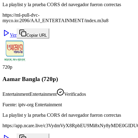
La playlist y la prueba CORS del navegador fueron correctas
https://ml-pull-dvc-
myco.io:2096/AAJ_ENTERTAINMENT/index.m3u8
Ver
Copiar URL
720p
Aamar Bangla (720p)
Entertainment
Entertainment
Verificados
Fuente
:
iptv-org Entertainment
La playlist y la prueba CORS del navegador fueron correctas
https://app.ncare.live/c3VydmVyX8RpbEU9Mi8xNy8yMDE0GI