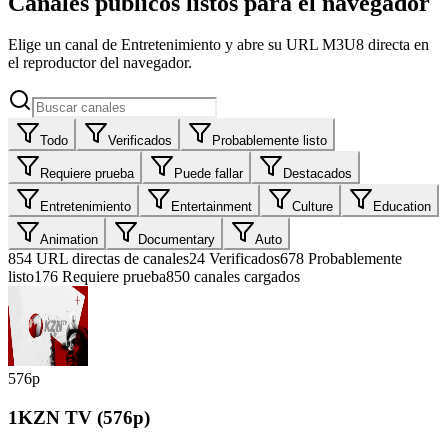
Canales públicos listos para el navegador
Elige un canal de Entretenimiento y abre su URL M3U8 directa en
el reproductor del navegador.
Todo
Verificados
Probablemente listo
Requiere prueba
Puede fallar
Destacados
Entretenimiento
Entertainment
Culture
Education
Animation
Documentary
Auto
854
URL directas de canales
24
Verificados
678
Probablemente
listo
176
Requiere prueba
850 canales cargados
576p
1KZN TV (576p)