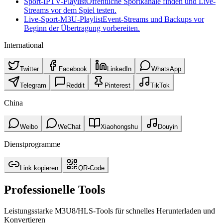
Sport-IPTV-Playlist
Öffentliche Sportkanäle finden und Live-
Streams vor dem Spiel testen.
Live-Sport-M3U-Playlist
Event-Streams und Backups vor
Beginn der Übertragung vorbereiten.
International
Twitter
Facebook
LinkedIn
WhatsApp
Telegram
Reddit
Pinterest
TikTok
China
Weibo
WeChat
Xiaohongshu
Douyin
Dienstprogramme
Link kopieren
QR-Code
Professionelle Tools
Leistungsstarke M3U8/HLS‑Tools für schnelles Herunterladen und
Konvertieren