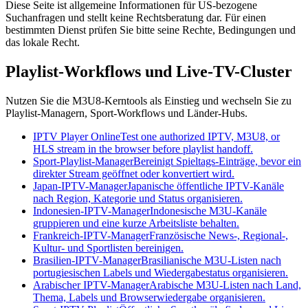
Diese Seite ist allgemeine Informationen für US-bezogene
Suchanfragen und stellt keine Rechtsberatung dar. Für einen
bestimmten Dienst prüfen Sie bitte seine Rechte, Bedingungen und
das lokale Recht.
Playlist-Workflows und Live-TV-Cluster
Nutzen Sie die M3U8-Kerntools als Einstieg und wechseln Sie zu
Playlist-Managern, Sport-Workflows und Länder-Hubs.
IPTV Player Online
Test one authorized IPTV, M3U8, or
HLS stream in the browser before playlist handoff.
Sport-Playlist-Manager
Bereinigt Spieltags-Einträge, bevor ein
direkter Stream geöffnet oder konvertiert wird.
Japan-IPTV-Manager
Japanische öffentliche IPTV-Kanäle
nach Region, Kategorie und Status organisieren.
Indonesien-IPTV-Manager
Indonesische M3U-Kanäle
gruppieren und eine kurze Arbeitsliste behalten.
Frankreich-IPTV-Manager
Französische News-, Regional-,
Kultur- und Sportlisten bereinigen.
Brasilien-IPTV-Manager
Brasilianische M3U-Listen nach
portugiesischen Labels und Wiedergabestatus organisieren.
Arabischer IPTV-Manager
Arabische M3U-Listen nach Land,
Thema, Labels und Browserwiedergabe organisieren.