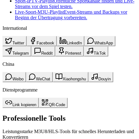
Sport-IPTV-Playlist
Öffentliche Sportkanäle finden und Live-
Streams vor dem Spiel testen.
Live-Sport-M3U-Playlist
Event-Streams und Backups vor
Beginn der Übertragung vorbereiten.
International
Twitter
Facebook
LinkedIn
WhatsApp
Telegram
Reddit
Pinterest
TikTok
China
Weibo
WeChat
Xiaohongshu
Douyin
Dienstprogramme
Link kopieren
QR-Code
Professionelle Tools
Leistungsstarke M3U8/HLS‑Tools für schnelles Herunterladen und
Konvertieren