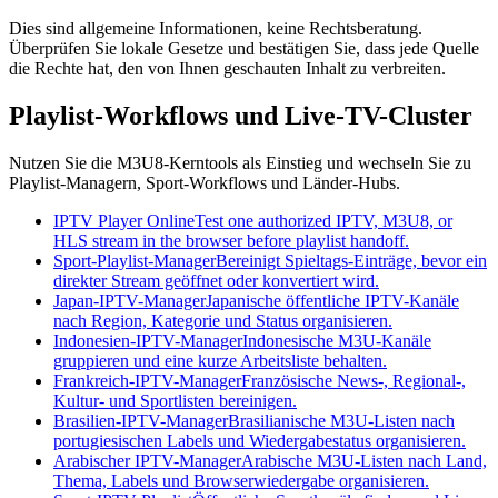
Dies sind allgemeine Informationen, keine Rechtsberatung.
Überprüfen Sie lokale Gesetze und bestätigen Sie, dass jede Quelle
die Rechte hat, den von Ihnen geschauten Inhalt zu verbreiten.
Playlist-Workflows und Live-TV-Cluster
Nutzen Sie die M3U8-Kerntools als Einstieg und wechseln Sie zu
Playlist-Managern, Sport-Workflows und Länder-Hubs.
IPTV Player Online
Test one authorized IPTV, M3U8, or
HLS stream in the browser before playlist handoff.
Sport-Playlist-Manager
Bereinigt Spieltags-Einträge, bevor ein
direkter Stream geöffnet oder konvertiert wird.
Japan-IPTV-Manager
Japanische öffentliche IPTV-Kanäle
nach Region, Kategorie und Status organisieren.
Indonesien-IPTV-Manager
Indonesische M3U-Kanäle
gruppieren und eine kurze Arbeitsliste behalten.
Frankreich-IPTV-Manager
Französische News-, Regional-,
Kultur- und Sportlisten bereinigen.
Brasilien-IPTV-Manager
Brasilianische M3U-Listen nach
portugiesischen Labels und Wiedergabestatus organisieren.
Arabischer IPTV-Manager
Arabische M3U-Listen nach Land,
Thema, Labels und Browserwiedergabe organisieren.