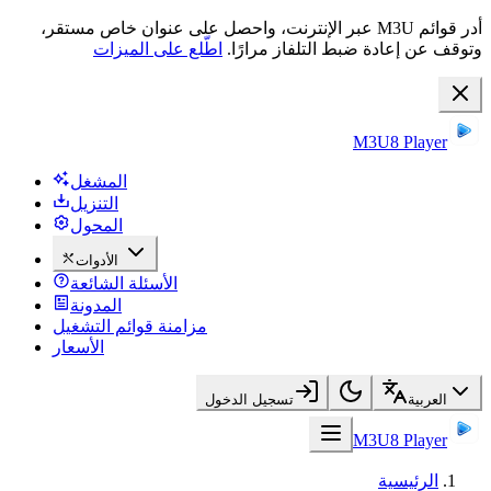
أدر قوائم M3U عبر الإنترنت، واحصل على عنوان خاص مستقر،
وتوقف عن إعادة ضبط التلفاز مرارًا.
اطّلع على الميزات
M3U8 Player
المشغل
التنزيل
المحول
الأدوات
الأسئلة الشائعة
المدونة
مزامنة قوائم التشغيل
الأسعار
العربية
تسجيل الدخول
M3U8 Player
الرئيسية