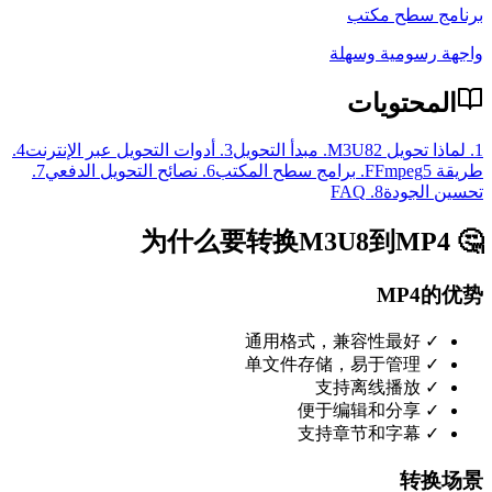
برنامج سطح مكتب
واجهة رسومية وسهلة
المحتويات
1
.
لماذا تحويل M3U8
2
.
مبدأ التحويل
3
.
أدوات التحويل عبر الإنترنت
4
.
طريقة FFmpeg
5
.
برامج سطح المكتب
6
.
نصائح التحويل الدفعي
7
.
تحسين الجودة
8
.
FAQ
🤔 为什么要转换M3U8到MP4
MP4的优势
✓ 通用格式，兼容性最好
✓ 单文件存储，易于管理
✓ 支持离线播放
✓ 便于编辑和分享
✓ 支持章节和字幕
转换场景