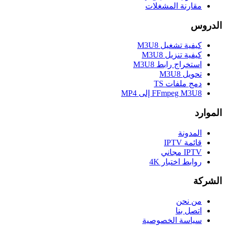
مقارنة المشغلات
الدروس
كيفية تشغيل M3U8
كيفية تنزيل M3U8
استخراج رابط M3U8
تحويل M3U8
دمج ملفات TS
FFmpeg M3U8 إلى MP4
الموارد
المدونة
قائمة IPTV
IPTV مجاني
روابط اختبار 4K
الشركة
من نحن
اتصل بنا
سياسة الخصوصية