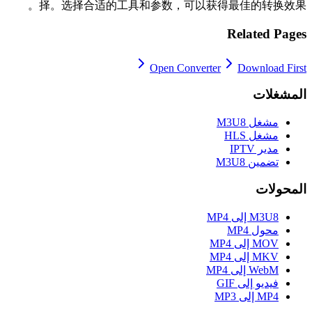
择。选择合适的工具和参数，可以获得最佳的转换效果。
Related Pages
Open Converter
Download First
المشغلات
مشغل M3U8
مشغل HLS
مدير IPTV
تضمين M3U8
المحولات
M3U8 إلى MP4
محول MP4
MOV إلى MP4
MKV إلى MP4
WebM إلى MP4
فيديو إلى GIF
MP4 إلى MP3