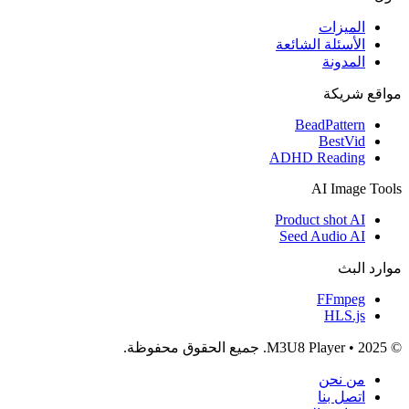
الميزات
الأسئلة الشائعة
المدونة
مواقع شريكة
BeadPattern
BestVid
ADHD Reading
AI Image Tools
Product shot AI
Seed Audio AI
موارد البث
FFmpeg
HLS.js
© 2025 • M3U8 Player. جميع الحقوق محفوظة.
من نحن
اتصل بنا