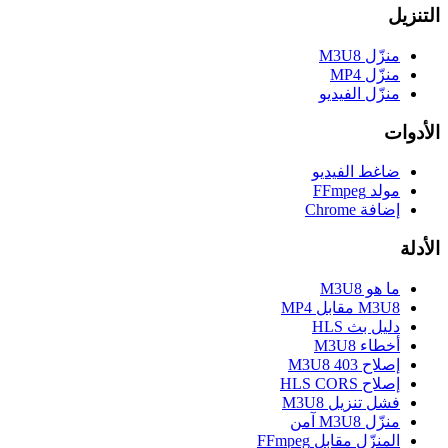
التنزيل
منزّل M3U8
منزّل MP4
منزّل الفيديو
الأدوات
ضاغط الفيديو
مولد FFmpeg
إضافة Chrome
الأدلة
ما هو M3U8
M3U8 مقابل MP4
دليل بث HLS
أخطاء M3U8
إصلاح M3U8 403
إصلاح HLS CORS
فشل تنزيل M3U8
منزّل M3U8 آمن
المنزّل مقابل FFmpeg