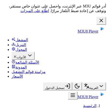
أدر قوائم M3U عبر الإنترنت، واحصل على عنوان خاص مستقر،
وتوقف عن إعادة ضبط التلفاز مرارًا.
اطّلع على الميزات
M3U8 Player
المشغل
التنزيل
المحول
الأدوات
الأسئلة الشائعة
المدونة
مزامنة قوائم التشغيل
الأسعار
العربية
تسجيل الدخول
M3U8 Player
الرئيسية