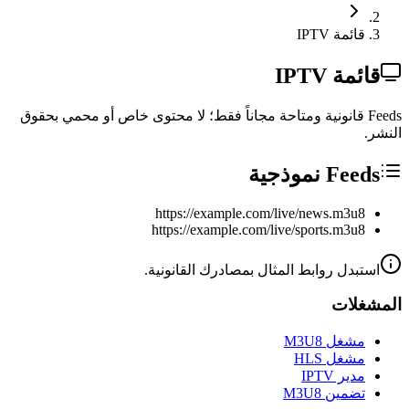
قائمة IPTV
قائمة IPTV
Feeds قانونية ومتاحة مجاناً فقط؛ لا محتوى خاص أو محمي بحقوق
النشر.
Feeds نموذجية
https://example.com/live/news.m3u8
https://example.com/live/sports.m3u8
استبدل روابط المثال بمصادرك القانونية.
المشغلات
مشغل M3U8
مشغل HLS
مدير IPTV
تضمين M3U8