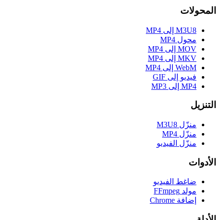
المحولات
M3U8 إلى MP4
محول MP4
MOV إلى MP4
MKV إلى MP4
WebM إلى MP4
فيديو إلى GIF
MP4 إلى MP3
التنزيل
منزّل M3U8
منزّل MP4
منزّل الفيديو
الأدوات
ضاغط الفيديو
مولد FFmpeg
إضافة Chrome
الأدلة