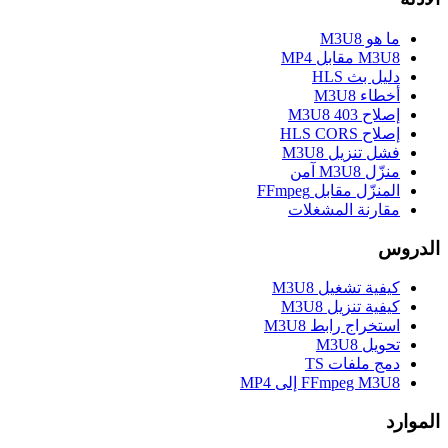
ما هو M3U8
M3U8 مقابل MP4
دليل بث HLS
أخطاء M3U8
إصلاح M3U8 403
إصلاح HLS CORS
فشل تنزيل M3U8
منزّل M3U8 آمن
المنزّل مقابل FFmpeg
مقارنة المشغلات
الدروس
كيفية تشغيل M3U8
كيفية تنزيل M3U8
استخراج رابط M3U8
تحويل M3U8
دمج ملفات TS
FFmpeg M3U8 إلى MP4
الموارد