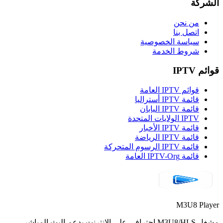
الشركة
من نحن
اتصل بنا
سياسة الخصوصية
شروط الخدمة
قوائم IPTV
قوائم IPTV العامة
قائمة IPTV أستراليا
قائمة IPTV اليابان
IPTV الولايات المتحدة
قائمة IPTV الأخبار
قائمة IPTV الرياضة
قائمة IPTV الرسوم المتحركة
قائمة IPTV-Org العامة
M3U8 Player
مشغل M3U8/HLS احترافي على الإنترنت يدعم البث المباشر