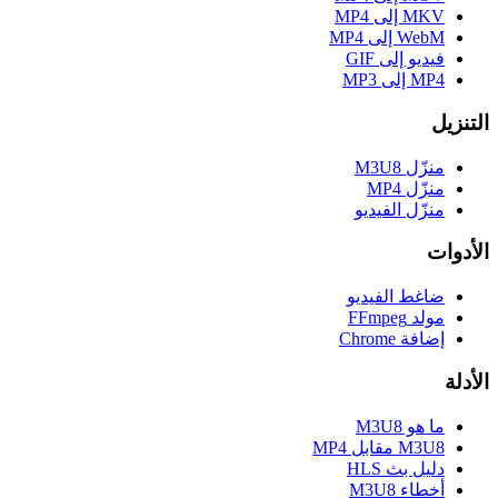
MKV إلى MP4
WebM إلى MP4
فيديو إلى GIF
MP4 إلى MP3
التنزيل
منزّل M3U8
منزّل MP4
منزّل الفيديو
الأدوات
ضاغط الفيديو
مولد FFmpeg
إضافة Chrome
الأدلة
ما هو M3U8
M3U8 مقابل MP4
دليل بث HLS
أخطاء M3U8