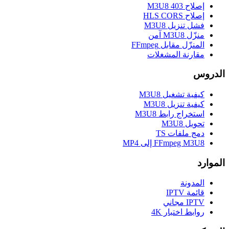
إصلاح M3U8 403
إصلاح HLS CORS
فشل تنزيل M3U8
منزّل M3U8 آمن
المنزّل مقابل FFmpeg
مقارنة المشغلات
الدروس
كيفية تشغيل M3U8
كيفية تنزيل M3U8
استخراج رابط M3U8
تحويل M3U8
دمج ملفات TS
FFmpeg M3U8 إلى MP4
الموارد
المدونة
قائمة IPTV
IPTV مجاني
روابط اختبار 4K