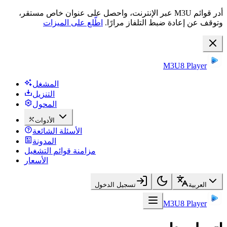
أدر قوائم M3U عبر الإنترنت، واحصل على عنوان خاص مستقر،
وتوقف عن إعادة ضبط التلفاز مرارًا.
اطّلع على الميزات
M3U8 Player
المشغل
التنزيل
المحول
الأدوات
الأسئلة الشائعة
المدونة
مزامنة قوائم التشغيل
الأسعار
العربية
تسجيل الدخول
M3U8 Player