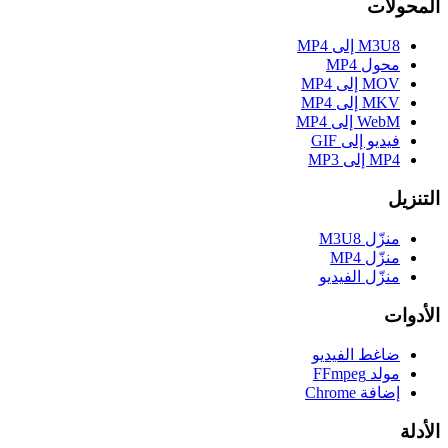
المحولات
M3U8 إلى MP4
محول MP4
MOV إلى MP4
MKV إلى MP4
WebM إلى MP4
فيديو إلى GIF
MP4 إلى MP3
التنزيل
منزّل M3U8
منزّل MP4
منزّل الفيديو
الأدوات
ضاغط الفيديو
مولد FFmpeg
إضافة Chrome
الأدلة