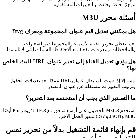
موجزًا خاصًا يحتفظ بالتغييرات المستقبلية.
أسئلة محرر M3U
هل يمكنني تعديل قيم عنوان المجموعة ومعرف tvg؟
نعم. يغطي تحرير القناة الأسماء والمجموعات والشعارات
والملاحظات ومعرفات TVG مع الاحتفاظ بالسمات التي لا تلمسها.
هل يؤدي تعديل القناة إلى تغيير عنوان URL للبث الخاص
بها؟
ليس إلا إذا قمت باستبدال عنوان URL عمدًا. تعد تعديلات الحقول
وترتيب التغييرات مستقلة عن عنوان المصدر.
ما التصدير الذي يجب أن أستخدمه بعد التحرير؟
استخدم M3U8 للحصول على أوسع توافق مع UTF-8؛ يوفر Pro أيضًا
M3U وJSON وCSV لسير العمل الآخر.
قم بإنهاء قائمة التشغيل بدلاً من تحرير نفس