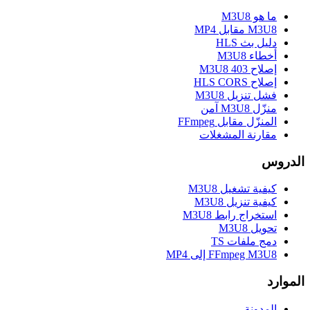
ما هو M3U8
M3U8 مقابل MP4
دليل بث HLS
أخطاء M3U8
إصلاح M3U8 403
إصلاح HLS CORS
فشل تنزيل M3U8
منزّل M3U8 آمن
المنزّل مقابل FFmpeg
مقارنة المشغلات
الدروس
كيفية تشغيل M3U8
كيفية تنزيل M3U8
استخراج رابط M3U8
تحويل M3U8
دمج ملفات TS
FFmpeg M3U8 إلى MP4
الموارد
المدونة