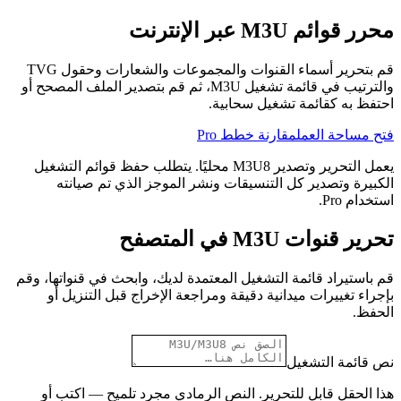
محرر قوائم M3U عبر الإنترنت
قم بتحرير أسماء القنوات والمجموعات والشعارات وحقول TVG
والترتيب في قائمة تشغيل M3U، ثم قم بتصدير الملف المصحح أو
احتفظ به كقائمة تشغيل سحابية.
فتح مساحة العمل
مقارنة خطط Pro
يعمل التحرير وتصدير M3U8 محليًا. يتطلب حفظ قوائم التشغيل
الكبيرة وتصدير كل التنسيقات ونشر الموجز الذي تم صيانته
استخدام Pro.
تحرير قنوات M3U في المتصفح
قم باستيراد قائمة التشغيل المعتمدة لديك، وابحث في قنواتها، وقم
بإجراء تغييرات ميدانية دقيقة ومراجعة الإخراج قبل التنزيل أو
الحفظ.
نص قائمة التشغيل
هذا الحقل قابل للتحرير. النص الرمادي مجرد تلميح — اكتب أو