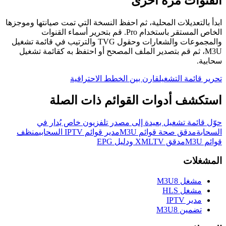
القنوات مرة أخرى
ابدأ بالتعديلات المحلية، ثم احفظ النسخة التي تمت صيانتها وموجزها
الخاص المستقر باستخدام Pro. قم بتحرير أسماء القنوات
والمجموعات والشعارات وحقول TVG والترتيب في قائمة تشغيل
M3U، ثم قم بتصدير الملف المصحح أو احتفظ به كقائمة تشغيل
سحابية.
تحرير قائمة التشغيل
قارن بين الخطط الاحترافية
استكشف أدوات القوائم ذات الصلة
حوّل قائمة تشغيل بعيدة إلى مصدر تلفزيون خاص يُدار في
السحابة
مدقق صحة قوائم M3U
مدير قوائم IPTV السحابي
منظف
قوائم M3U
مدقق XMLTV ودليل EPG
المشغلات
مشغل M3U8
مشغل HLS
مدير IPTV
تضمين M3U8