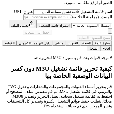
الصق أو ارفع ملفًا ثم استورد.
اسم قائمة التشغيل
عنوان URL
المصدر (مزامنة الخلاصة)
استيراد قائمة التشغيل
تحميل الملف
حفظ إلى السحابة
مسح المسودة المحلية
نظرة عامة
الصحة
القنوات
منظف
دليل البرامج الإلكتروني
القواعد
Feed
السجل
لا توجد قنوات بعد. قم باستيراد M3U لتحريره هنا.
كيفية تحرير قائمة تشغيل M3U دون كسر
البيانات الوصفية الخاصة بها
قم بتحرير أسماء القنوات والمجموعات والشعارات وحقول TVG
والترتيب في قائمة تشغيل M3U، ثم قم بتصدير الملف المصحح أو
احتفظ به كقائمة تشغيل سحابية. يعمل التحرير وتصدير M3U8
محليًا. يتطلب حفظ قوائم التشغيل الكبيرة وتصدير كل التنسيقات
ونشر الموجز الذي تم صيانته استخدام Pro.