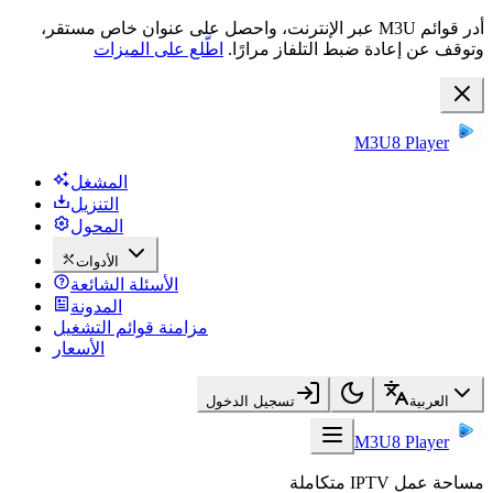
أدر قوائم M3U عبر الإنترنت، واحصل على عنوان خاص مستقر،
وتوقف عن إعادة ضبط التلفاز مرارًا.
اطّلع على الميزات
M3U8 Player
المشغل
التنزيل
المحول
الأدوات
الأسئلة الشائعة
المدونة
مزامنة قوائم التشغيل
الأسعار
العربية
تسجيل الدخول
M3U8 Player
مساحة عمل IPTV متكاملة