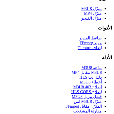
منزّل M3U8
منزّل MP4
منزّل الفيديو
الأدوات
ضاغط الفيديو
مولد FFmpeg
إضافة Chrome
الأدلة
ما هو M3U8
M3U8 مقابل MP4
دليل بث HLS
أخطاء M3U8
إصلاح M3U8 403
إصلاح HLS CORS
فشل تنزيل M3U8
منزّل M3U8 آمن
المنزّل مقابل FFmpeg
مقارنة المشغلات