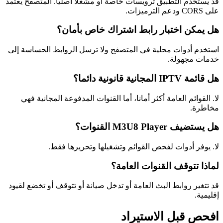
قد يستخدم التطبيق ترويسات خاصة أو مشغلا أصليا. المتصفح يعتمد
على CORS ودعم الترميزات.
هل يمكن اختبار رابط اشتراك خاص بأمان؟
استخدم أدوات محلية في المتصفح ولا ترسل الروابط الحساسة إلى
خدمات مجهولة.
هل قائمة IPTV المجانية قانونية دائما؟
لا. القوائم العامة أكثر أمانا، أما القنوات المدفوعة المجانية فهي
مخاطرة.
هل يستضيف M3U8 Player القنوات؟
لا. يوفر أدوات لفحص القوائم وتشغيلها وتحريرها فقط.
لماذا تتوقف القنوات العامة؟
قد تتغير روابط البث العامة أو تدخل صيانة أو تتوقف أو تخضع لقيود
إقليمية.
افحص قبل الاستيراد