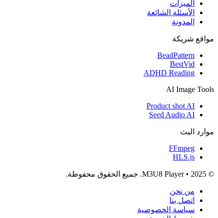
الميزات
الأسئلة الشائعة
المدونة
مواقع شريكة
BeadPattern
BestVid
ADHD Reading
AI Image Tools
Product shot AI
Seed Audio AI
موارد البث
FFmpeg
HLS.js
© 2025 • M3U8 Player. جميع الحقوق محفوظة.
من نحن
اتصل بنا
سياسة الخصوصية