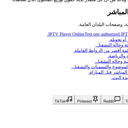
لمباشر
IPTV Player Online
Test one authorized IPT
و تحويله.
ة وحالة التشغيل.
 والرياضة.
ة وحالة التشغيل.
مباشر قبل المباراة.
دء البث.
TikTok
Pinterest
Reddit
T