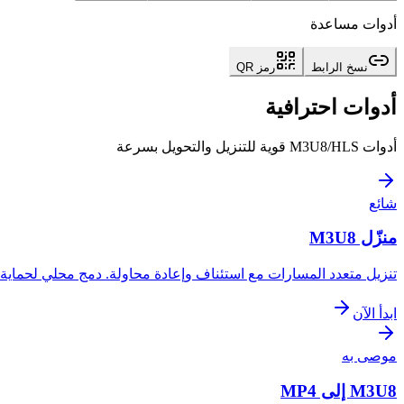
أدوات مساعدة
نسخ الرابط
رمز QR
أدوات احترافية
أدوات M3U8/HLS قوية للتنزيل والتحويل بسرعة
شائع
منزّل M3U8
تنزيل متعدد المسارات مع استئناف وإعادة محاولة. دمج محلي لحماية
ابدأ الآن
موصى به
M3U8 إلى MP4