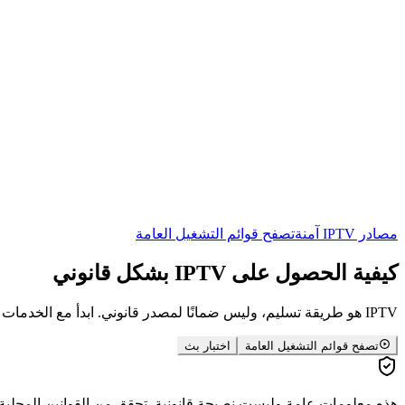
مصادر IPTV آمنة
تصفح قوائم التشغيل العامة
كيفية الحصول على
IPTV
بشكل قانوني
IPTV هو طريقة تسليم، وليس ضمانًا لمصدر قانوني. ابدأ مع الخدمات المرخصة، بث المذيعين العامين، القنوات ذات الملكية العامة، أو البثوث التي تتحكم فيها.
تصفح قوائم التشغيل العامة
اختبار بث
هذه معلومات عامة وليست نصيحة قانونية. تحقق من القوانين المحلية