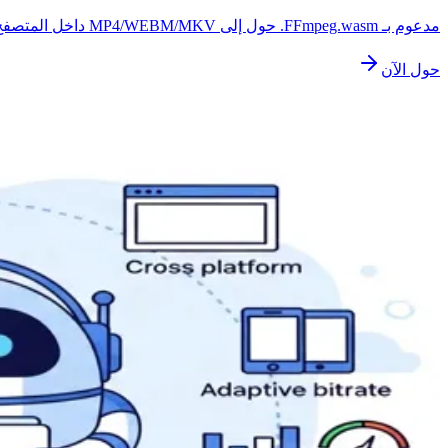
مدعوم بـ FFmpeg.wasm. حول إلى MP4/WEBM/MKV داخل المتصفح.
حول الآن