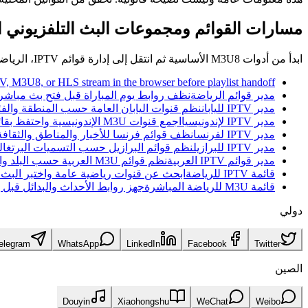
مسارات القوائم ومجموعات البث التلفزيوني ا
ابدأ من أدوات M3U8 الأساسية ثم انتقل إلى إدارة قوائم IPTV، الرياضة، وصفحات البلدان العامة.
V, M3U8, or HLS stream in the browser before playlist handoff.
مدير قوائم الرياضة
نظف روابط يوم المباراة قبل فتح بث مباشر أ
مدير IPTV لليابان
نظم قنوات اليابان العامة حسب المنطقة والفئ
مدير IPTV لإندونيسيا
اجمع قنوات M3U الإندونيسية واحتفظ بقائمة أقصر من الروابط العاملة.
مدير IPTV لفرنسا
نظف قوائم فرنسا للأخبار والمناطق والثقافة
مدير IPTV للبرازيل
نظم قوائم البرازيل حسب التسميات البرتغالي
مدير قوائم IPTV العربية
نظم قوائم M3U العربية حسب البلد والموضوع والتسميات والتشغيل.
قائمة IPTV للرياضة
ابحث عن قنوات رياضية عامة واختبر البث ال
قائمة M3U للرياضة المباشرة
جهز روابط الأحداث والبدائل قبل ب
دولي
elegram
WhatsApp
LinkedIn
Facebook
Twitter
الصين
Douyin
Xiaohongshu
WeChat
Weibo