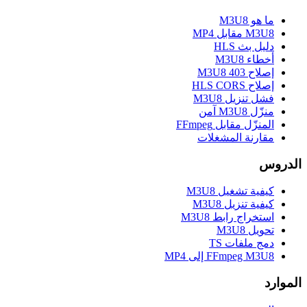
ما هو M3U8
M3U8 مقابل MP4
دليل بث HLS
أخطاء M3U8
إصلاح M3U8 403
إصلاح HLS CORS
فشل تنزيل M3U8
منزّل M3U8 آمن
المنزّل مقابل FFmpeg
مقارنة المشغلات
الدروس
كيفية تشغيل M3U8
كيفية تنزيل M3U8
استخراج رابط M3U8
تحويل M3U8
دمج ملفات TS
FFmpeg M3U8 إلى MP4
الموارد