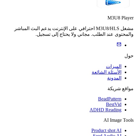
M3U8 Player
مشغل M3U8/HLS احترافي على الإنترنت يدعم البث المباشر
والمحتوى عند الطلب. مجاني ولا يحتاج إلى تسجيل.
حول
الميزات
الأسئلة الشائعة
المدونة
مواقع شريكة
BeadPattern
BestVid
ADHD Reading
AI Image Tools
Product shot AI
Seed Audio AI