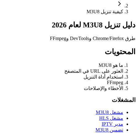
كيفية تنزيل M3U8
دليل تنزيل M3U8 لعام 2026
طرق Chrome/Firefox وDevTools وFFmpeg
المحتويات
ما هو M3U8
العثور على URL في المتصفح
استخدام أداة التنزيل
FFmpeg
الأخطاء والإصلاحات
المشغلات
مشغل M3U8
مشغل HLS
مدير IPTV
تضمين M3U8