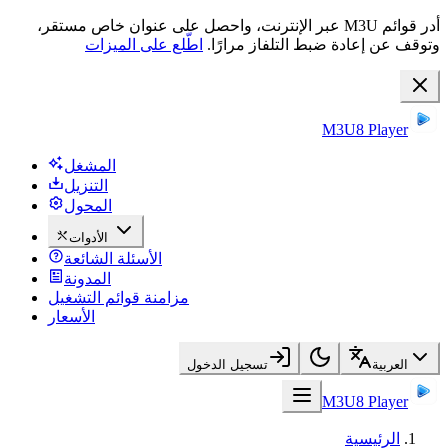
أدر قوائم M3U عبر الإنترنت، واحصل على عنوان خاص مستقر،
وتوقف عن إعادة ضبط التلفاز مرارًا.
اطّلع على الميزات
M3U8 Player
المشغل
التنزيل
المحول
الأدوات
الأسئلة الشائعة
المدونة
مزامنة قوائم التشغيل
الأسعار
العربية
تسجيل الدخول
M3U8 Player
الرئيسية