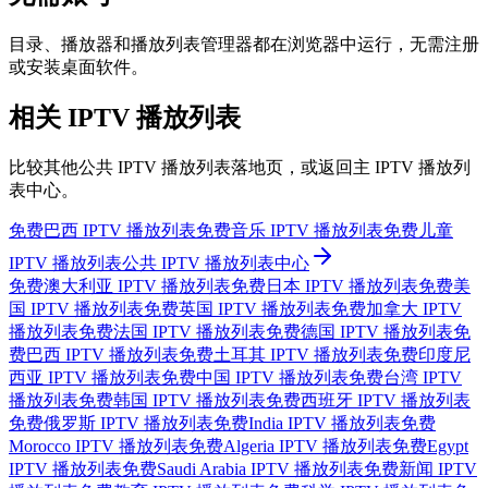
目录、播放器和播放列表管理器都在浏览器中运行，无需注册
或安装桌面软件。
相关 IPTV 播放列表
比较其他公共 IPTV 播放列表落地页，或返回主 IPTV 播放列
表中心。
免费巴西 IPTV 播放列表
免费音乐 IPTV 播放列表
免费儿童
IPTV 播放列表
公共 IPTV 播放列表中心
免费澳大利亚 IPTV 播放列表
免费日本 IPTV 播放列表
免费美
国 IPTV 播放列表
免费英国 IPTV 播放列表
免费加拿大 IPTV
播放列表
免费法国 IPTV 播放列表
免费德国 IPTV 播放列表
免
费巴西 IPTV 播放列表
免费土耳其 IPTV 播放列表
免费印度尼
西亚 IPTV 播放列表
免费中国 IPTV 播放列表
免费台湾 IPTV
播放列表
免费韩国 IPTV 播放列表
免费西班牙 IPTV 播放列表
免费俄罗斯 IPTV 播放列表
免费India IPTV 播放列表
免费
Morocco IPTV 播放列表
免费Algeria IPTV 播放列表
免费Egypt
IPTV 播放列表
免费Saudi Arabia IPTV 播放列表
免费新闻 IPTV