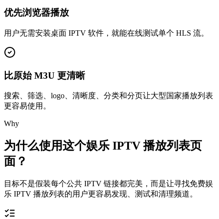
优先浏览器播放
用户无需安装桌面 IPTV 软件，就能在线测试单个 HLS 流。
比原始 M3U 更清晰
搜索、筛选、logo、清晰度、分类和分页让大型国家播放列表
更容易使用。
Why
为什么使用这个娱乐 IPTV 播放列表页
面？
目标不是假装每个公共 IPTV 链接都完美，而是让寻找免费娱
乐 IPTV 播放列表的用户更容易发现、测试和清理频道。