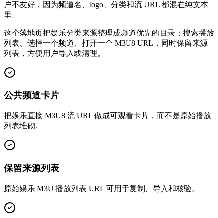
户不友好，因为频道名、logo、分类和流 URL 都混在纯文本
里。
这个落地页把娱乐分类来源整理成频道优先的目录：搜索播放
列表、选择一个频道、打开一个 M3U8 URL，同时保留来源
列表，方便用户导入或清理。
公共频道卡片
把娱乐直接 M3U8 流 URL 做成可观看卡片，而不是原始播放
列表堆砌。
保留来源列表
原始娱乐 M3U 播放列表 URL 可用于复制、导入和核验。