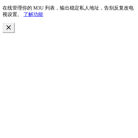
在线管理你的 M3U 列表，输出稳定私人地址，告别反复改电
视设置。
了解功能