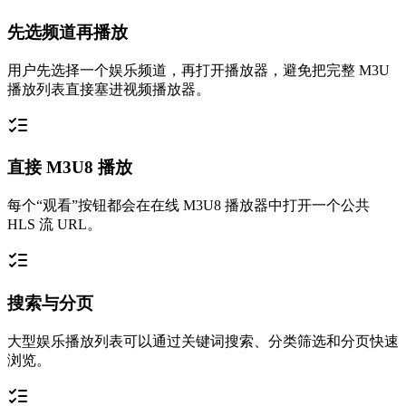
先选频道再播放
用户先选择一个娱乐频道，再打开播放器，避免把完整 M3U
播放列表直接塞进视频播放器。
直接 M3U8 播放
每个“观看”按钮都会在在线 M3U8 播放器中打开一个公共
HLS 流 URL。
搜索与分页
大型娱乐播放列表可以通过关键词搜索、分类筛选和分页快速
浏览。