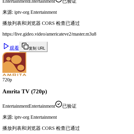
Entertainment
Entertainment
已验证
来源
:
iptv-org Entertainment
播放列表和浏览器 CORS 检查已通过
https://live.gideo.video/americateve2/master.m3u8
观看
复制 URL
720p
Amrita TV (720p)
Entertainment
Entertainment
已验证
来源
:
iptv-org Entertainment
播放列表和浏览器 CORS 检查已通过