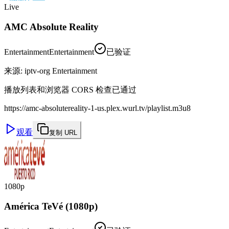
Live
AMC Absolute Reality
Entertainment
Entertainment
已验证
来源
:
iptv-org Entertainment
播放列表和浏览器 CORS 检查已通过
https://amc-absolutereality-1-us.plex.wurl.tv/playlist.m3u8
观看
复制 URL
1080p
América TeVé (1080p)