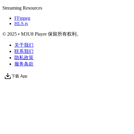
Streaming Resources
FFmpeg
HLS.js
© 2025 • M3U8 Player 保留所有权利。
关于我们
联系我们
隐私政策
服务条款
下载 App