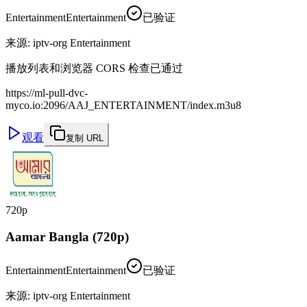
Entertainment
Entertainment
已验证
来源
:
iptv-org Entertainment
播放列表和浏览器 CORS 检查已通过
https://ml-pull-dvc-
myco.io:2096/AAJ_ENTERTAINMENT/index.m3u8
观看
复制 URL
720p
Aamar Bangla (720p)
Entertainment
Entertainment
已验证
来源
:
iptv-org Entertainment