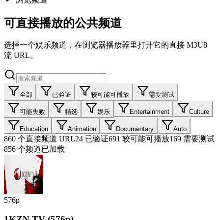
可直接播放的公共频道
选择一个娱乐频道，在浏览器播放器里打开它的直接 M3U8
流 URL。
全部
已验证
较可能可播放
需要测试
可能失败
精选
娱乐
Entertainment
Culture
Education
Animation
Documentary
Auto
860
个直接频道 URL
24
已验证
691
较可能可播放
169
需要测试
856 个频道已加载
576p
1KZN TV (576p)