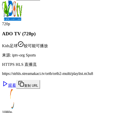
720p
ADO TV (720p)
Kids
足球
较可能可播放
来源
:
iptv-org Sports
HTTPS HLS 直播流
https://strhls.streamakaci.tv/ortb/ortb2-multi/playlist.m3u8
观看
复制 URL
1080p