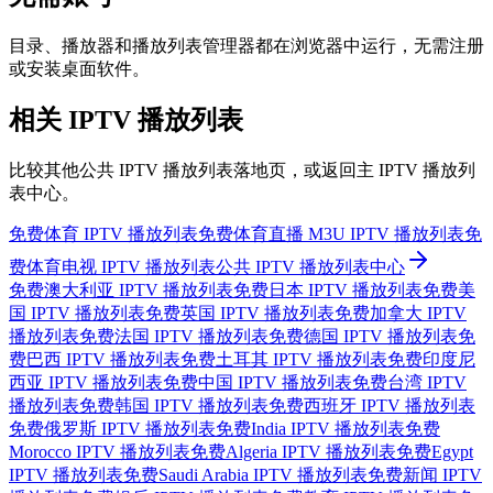
目录、播放器和播放列表管理器都在浏览器中运行，无需注册
或安装桌面软件。
相关 IPTV 播放列表
比较其他公共 IPTV 播放列表落地页，或返回主 IPTV 播放列
表中心。
免费体育 IPTV 播放列表
免费体育直播 M3U IPTV 播放列表
免
费体育电视 IPTV 播放列表
公共 IPTV 播放列表中心
免费澳大利亚 IPTV 播放列表
免费日本 IPTV 播放列表
免费美
国 IPTV 播放列表
免费英国 IPTV 播放列表
免费加拿大 IPTV
播放列表
免费法国 IPTV 播放列表
免费德国 IPTV 播放列表
免
费巴西 IPTV 播放列表
免费土耳其 IPTV 播放列表
免费印度尼
西亚 IPTV 播放列表
免费中国 IPTV 播放列表
免费台湾 IPTV
播放列表
免费韩国 IPTV 播放列表
免费西班牙 IPTV 播放列表
免费俄罗斯 IPTV 播放列表
免费India IPTV 播放列表
免费
Morocco IPTV 播放列表
免费Algeria IPTV 播放列表
免费Egypt
IPTV 播放列表
免费Saudi Arabia IPTV 播放列表
免费新闻 IPTV