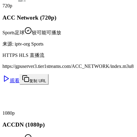
720p
ACC Network (720p)
Sports
足球
较可能可播放
来源
:
iptv-org Sports
HTTPS HLS 直播流
https://gpuserver3.tier1streams.com/ACC_NETWORK/index.m3u8
观看
复制 URL
1080p
ACCDN (1080p)