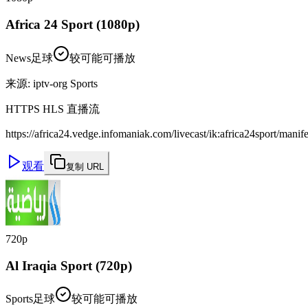
Africa 24 Sport (1080p)
News
足球
较可能可播放
来源
:
iptv-org Sports
HTTPS HLS 直播流
https://africa24.vedge.infomaniak.com/livecast/ik:africa24sport/manif
观看
复制 URL
720p
Al Iraqia Sport (720p)
Sports
足球
较可能可播放