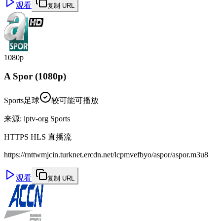
观看
复制 URL
1080p
A Spor (1080p)
Sports
足球
较可能可播放
来源
:
iptv-org Sports
HTTPS HLS 直播流
https://rnttwmjcin.turknet.ercdn.net/lcpmvefbyo/aspor/aspor.m3u8
观看
复制 URL