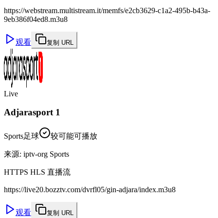
https://webstream.multistream.it/memfs/e2cb3629-c1a2-495b-b43a-
9eb386f04ed8.m3u8
观看
复制 URL
Live
Adjarasport 1
Sports
足球
较可能可播放
来源
:
iptv-org Sports
HTTPS HLS 直播流
https://live20.bozztv.com/dvrfl05/gin-adjara/index.m3u8
观看
复制 URL