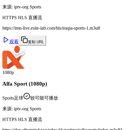
来源
:
iptv-org Sports
HTTPS HLS 直播流
https://imn-live.esite-lab.com/hls/iraqia-sports-1.m3u8
观看
复制 URL
1080p
Alfa Sport (1080p)
Sports
足球
较可能可播放
来源
:
iptv-org Sports
HTTPS HLS 直播流
https://dev.aftermind.xyz/edge-hls/unitrust/alfasports/index.m3u8?