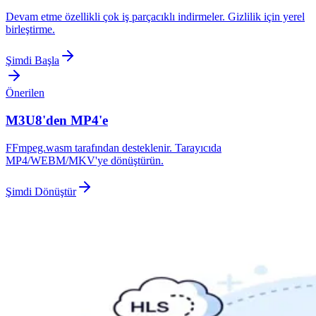
Devam etme özellikli çok iş parçacıklı indirmeler. Gizlilik için yerel
birleştirme.
Şimdi Başla
Önerilen
M3U8'den MP4'e
FFmpeg.wasm tarafından desteklenir. Tarayıcıda
MP4/WEBM/MKV'ye dönüştürün.
Şimdi Dönüştür