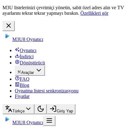
M3U listelerinizi çevrimiçi yönetin, sabit özel adres alın ve TV
ayarlarını tekrar tekrar yapmayı bırakın.
Özellikleri gör
M3U8 Oynatıcı
Oynatıcı
İndirici
Dönüştürücü
Araçlar
FAQ
Blog
Oynatma listesi senkronizasyonu
Fiyatlar
Türkçe
Giriş Yap
M3U8 Oynatıcı