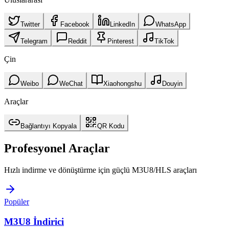
Twitter
Facebook
LinkedIn
WhatsApp
Telegram
Reddit
Pinterest
TikTok
Çin
Weibo
WeChat
Xiaohongshu
Douyin
Araçlar
Bağlantıyı Kopyala
QR Kodu
Profesyonel Araçlar
Hızlı indirme ve dönüştürme için güçlü M3U8/HLS araçları
Popüler
M3U8 İndirici