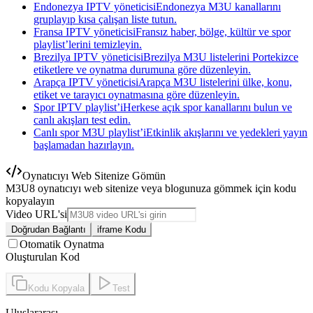
Endonezya IPTV yöneticisi
Endonezya M3U kanallarını
gruplayıp kısa çalışan liste tutun.
Fransa IPTV yöneticisi
Fransız haber, bölge, kültür ve spor
playlist’lerini temizleyin.
Brezilya IPTV yöneticisi
Brezilya M3U listelerini Portekizce
etiketlere ve oynatma durumuna göre düzenleyin.
Arapça IPTV yöneticisi
Arapça M3U listelerini ülke, konu,
etiket ve tarayıcı oynatmasına göre düzenleyin.
Spor IPTV playlist’i
Herkese açık spor kanallarını bulun ve
canlı akışları test edin.
Canlı spor M3U playlist’i
Etkinlik akışlarını ve yedekleri yayın
başlamadan hazırlayın.
Oynatıcıyı Web Sitenize Gömün
M3U8 oynatıcıyı web sitenize veya blogunuza gömmek için kodu
kopyalayın
Video URL'si
Doğrudan Bağlantı
iframe Kodu
Otomatik Oynatma
Oluşturulan Kod
Kodu Kopyala
Test
Uluslararası