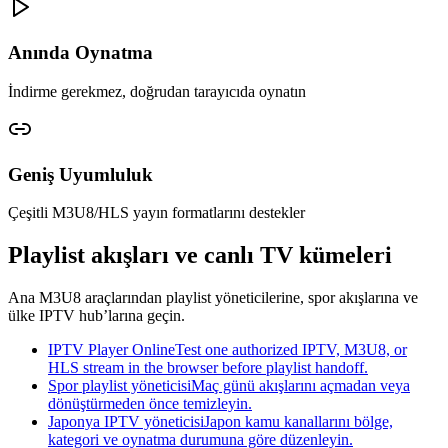
Anında Oynatma
İndirme gerekmez, doğrudan tarayıcıda oynatın
Geniş Uyumluluk
Çeşitli M3U8/HLS yayın formatlarını destekler
Playlist akışları ve canlı TV kümeleri
Ana M3U8 araçlarından playlist yöneticilerine, spor akışlarına ve
ülke IPTV hub’larına geçin.
IPTV Player Online
Test one authorized IPTV, M3U8, or
HLS stream in the browser before playlist handoff.
Spor playlist yöneticisi
Maç günü akışlarını açmadan veya
dönüştürmeden önce temizleyin.
Japonya IPTV yöneticisi
Japon kamu kanallarını bölge,
kategori ve oynatma durumuna göre düzenleyin.