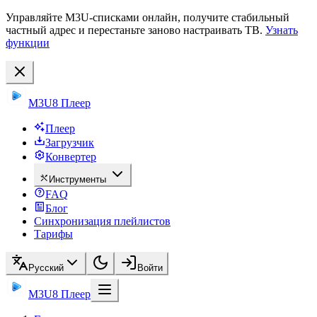
Управляйте M3U-списками онлайн, получите стабильный
частный адрес и перестаньте заново настраивать ТВ.
Узнать
функции
M3U8 Плеер
Плеер
Загрузчик
Конвертер
Инструменты
FAQ
Блог
Синхронизация плейлистов
Тарифы
Русский
Войти
M3U8 Плеер