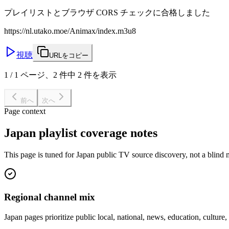
プレイリストとブラウザ CORS チェックに合格しました
https://nl.utako.moe/Animax/index.m3u8
視聴
URLをコピー
1 / 1 ページ、2 件中 2 件を表示
前へ
次へ
Page context
Japan playlist coverage notes
This page is tuned for Japan public TV source discovery, not a blind m
Regional channel mix
Japan pages prioritize public local, national, news, education, cultur