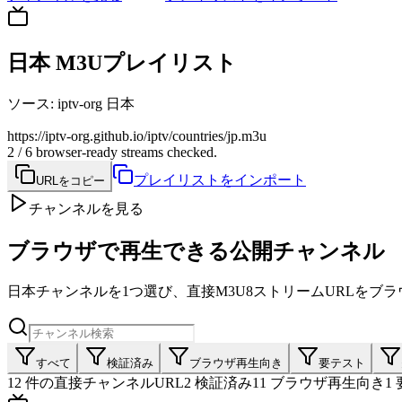
日本 M3Uプレイリスト
ソース
:
iptv-org 日本
https://iptv-org.github.io/iptv/countries/jp.m3u
2 / 6 browser-ready streams checked.
プレイリストをインポート
URLをコピー
チャンネルを見る
ブラウザで再生できる公開チャンネル
日本チャンネルを1つ選び、直接M3U8ストリームURLをブ
すべて
検証済み
ブラウザ再生向き
要テスト
12
件の直接チャンネルURL
2
検証済み
11
ブラウザ再生向き
1