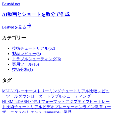
Bestvid.net
AI動画とショートを数分で作成
Bestvidを見る
カテゴリー
技術チュートリアル
(
52
)
製品レビュー
(
3
)
トラブルシューティング
(
6
)
実用ツール
(
16
)
技術分析
(
1
)
タグ
M3U8
プレーヤー
ストリーミング
チュートリアル
比較
レビュ
ー
ツール
ダウンローダー
トラブルシューティング
HLS
MP4
DASH
ビデオフォーマット
アダプティブビットレー
ト
技術チュートリアル
ビデオプレーヤー
オンライン教育
ユー
ザーエクスペリエンス
FFmpeg
SEO
製品