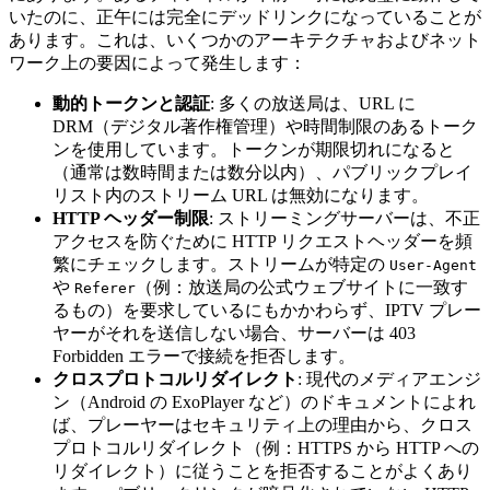
いたのに、正午には完全にデッドリンクになっていることが
あります。これは、いくつかのアーキテクチャおよびネット
ワーク上の要因によって発生します：
動的トークンと認証
: 多くの放送局は、URL に
DRM（デジタル著作権管理）や時間制限のあるトーク
ンを使用しています。トークンが期限切れになると
（通常は数時間または数分以内）、パブリックプレイ
リスト内のストリーム URL は無効になります。
HTTP ヘッダー制限
: ストリーミングサーバーは、不正
アクセスを防ぐために HTTP リクエストヘッダーを頻
繁にチェックします。ストリームが特定の
User-Agent
や
（例：放送局の公式ウェブサイトに一致す
Referer
るもの）を要求しているにもかかわらず、IPTV プレー
ヤーがそれを送信しない場合、サーバーは 403
Forbidden エラーで接続を拒否します。
クロスプロトコルリダイレクト
: 現代のメディアエンジ
ン（Android の ExoPlayer など）のドキュメントによれ
ば、プレーヤーはセキュリティ上の理由から、クロス
プロトコルリダイレクト（例：HTTPS から HTTP への
リダイレクト）に従うことを拒否することがよくあり