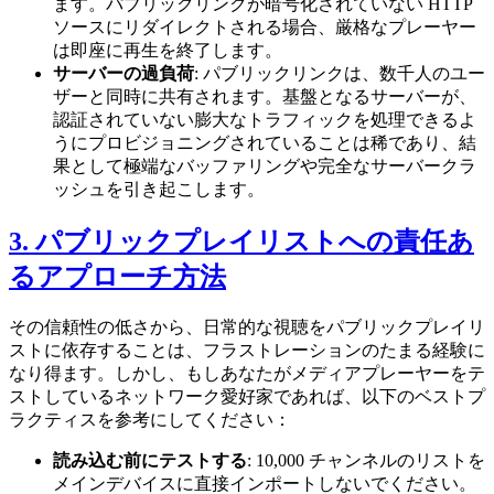
ます。パブリックリンクが暗号化されていない HTTP
ソースにリダイレクトされる場合、厳格なプレーヤー
は即座に再生を終了します。
サーバーの過負荷
: パブリックリンクは、数千人のユー
ザーと同時に共有されます。基盤となるサーバーが、
認証されていない膨大なトラフィックを処理できるよ
うにプロビジョニングされていることは稀であり、結
果として極端なバッファリングや完全なサーバークラ
ッシュを引き起こします。
3. パブリックプレイリストへの責任あ
るアプローチ方法
その信頼性の低さから、日常的な視聴をパブリックプレイリ
ストに依存することは、フラストレーションのたまる経験に
なり得ます。しかし、もしあなたがメディアプレーヤーをテ
ストしているネットワーク愛好家であれば、以下のベストプ
ラクティスを参考にしてください：
読み込む前にテストする
: 10,000 チャンネルのリストを
メインデバイスに直接インポートしないでください。