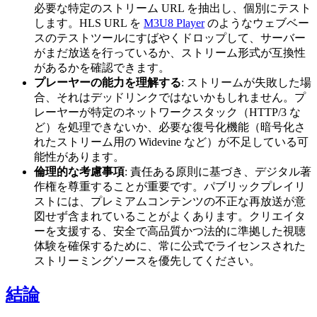
必要な特定のストリーム URL を抽出し、個別にテスト
します。HLS URL を
M3U8 Player
のようなウェブベー
スのテストツールにすばやくドロップして、サーバー
がまだ放送を行っているか、ストリーム形式が互換性
があるかを確認できます。
プレーヤーの能力を理解する
: ストリームが失敗した場
合、それはデッドリンクではないかもしれません。プ
レーヤーが特定のネットワークスタック（HTTP/3 な
ど）を処理できないか、必要な復号化機能（暗号化さ
れたストリーム用の Widevine など）が不足している可
能性があります。
倫理的な考慮事項
: 責任ある原則に基づき、デジタル著
作権を尊重することが重要です。パブリックプレイリ
ストには、プレミアムコンテンツの不正な再放送が意
図せず含まれていることがよくあります。クリエイタ
ーを支援する、安全で高品質かつ法的に準拠した視聴
体験を確保するために、常に公式でライセンスされた
ストリーミングソースを優先してください。
結論