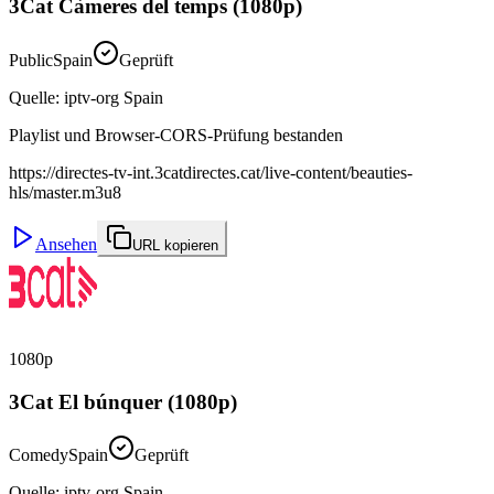
3Cat Càmeres del temps (1080p)
Public
Spain
Geprüft
Quelle
:
iptv-org Spain
Playlist und Browser-CORS-Prüfung bestanden
https://directes-tv-int.3catdirectes.cat/live-content/beauties-
hls/master.m3u8
Ansehen
URL kopieren
1080p
3Cat El búnquer (1080p)
Comedy
Spain
Geprüft
Quelle
:
iptv-org Spain