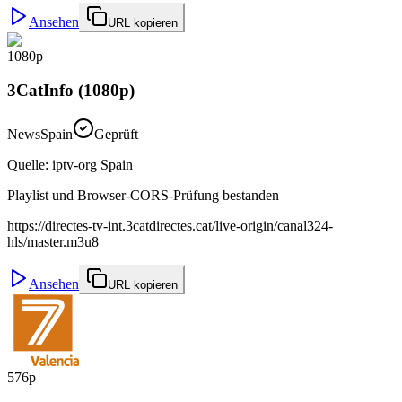
Ansehen
URL kopieren
1080p
3CatInfo (1080p)
News
Spain
Geprüft
Quelle
:
iptv-org Spain
Playlist und Browser-CORS-Prüfung bestanden
https://directes-tv-int.3catdirectes.cat/live-origin/canal324-
hls/master.m3u8
Ansehen
URL kopieren
576p