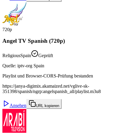
720p
Angel TV Spanish (720p)
Religious
Spain
Geprüft
Quelle
:
iptv-org Spain
Playlist und Browser-CORS-Prüfung bestanden
https://janya-digimix.akamaized.net/vglive-sk-
351398/spanish/ngrp:angelspanish_all/playlist.m3u8
Ansehen
URL kopieren