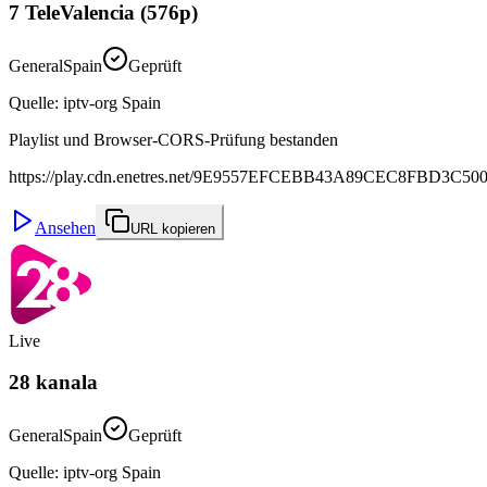
7 TeleValencia (576p)
General
Spain
Geprüft
Quelle
:
iptv-org Spain
Playlist und Browser-CORS-Prüfung bestanden
https://play.cdn.enetres.net/9E9557EFCEBB43A89CEC8FBD3C5002
Ansehen
URL kopieren
Live
28 kanala
General
Spain
Geprüft
Quelle
:
iptv-org Spain