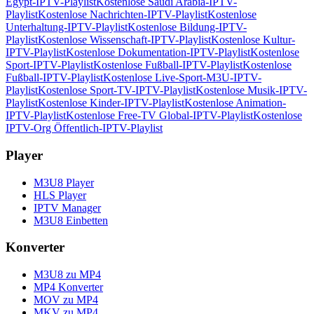
Egypt-IPTV-Playlist
Kostenlose Saudi Arabia-IPTV-
Playlist
Kostenlose Nachrichten-IPTV-Playlist
Kostenlose
Unterhaltung-IPTV-Playlist
Kostenlose Bildung-IPTV-
Playlist
Kostenlose Wissenschaft-IPTV-Playlist
Kostenlose Kultur-
IPTV-Playlist
Kostenlose Dokumentation-IPTV-Playlist
Kostenlose
Sport-IPTV-Playlist
Kostenlose Fußball-IPTV-Playlist
Kostenlose
Fußball-IPTV-Playlist
Kostenlose Live-Sport-M3U-IPTV-
Playlist
Kostenlose Sport-TV-IPTV-Playlist
Kostenlose Musik-IPTV-
Playlist
Kostenlose Kinder-IPTV-Playlist
Kostenlose Animation-
IPTV-Playlist
Kostenlose Free-TV Global-IPTV-Playlist
Kostenlose
IPTV-Org Öffentlich-IPTV-Playlist
Player
M3U8 Player
HLS Player
IPTV Manager
M3U8 Einbetten
Konverter
M3U8 zu MP4
MP4 Konverter
MOV zu MP4
MKV zu MP4