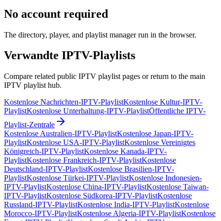
No account required
The directory, player, and playlist manager run in the browser.
Verwandte IPTV-Playlists
Compare related public IPTV playlist pages or return to the main
IPTV playlist hub.
Kostenlose Nachrichten-IPTV-Playlist
Kostenlose Kultur-IPTV-
Playlist
Kostenlose Unterhaltung-IPTV-Playlist
Öffentliche IPTV-
Playlist-Zentrale
Kostenlose Australien-IPTV-Playlist
Kostenlose Japan-IPTV-
Playlist
Kostenlose USA-IPTV-Playlist
Kostenlose Vereinigtes
Königreich-IPTV-Playlist
Kostenlose Kanada-IPTV-
Playlist
Kostenlose Frankreich-IPTV-Playlist
Kostenlose
Deutschland-IPTV-Playlist
Kostenlose Brasilien-IPTV-
Playlist
Kostenlose Türkei-IPTV-Playlist
Kostenlose Indonesien-
IPTV-Playlist
Kostenlose China-IPTV-Playlist
Kostenlose Taiwan-
IPTV-Playlist
Kostenlose Südkorea-IPTV-Playlist
Kostenlose
Russland-IPTV-Playlist
Kostenlose India-IPTV-Playlist
Kostenlose
Morocco-IPTV-Playlist
Kostenlose Algeria-IPTV-Playlist
Kostenlose