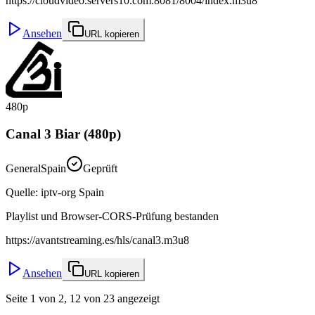
https://cloudvideo.servers10.com:8081/8004/index.m3u8
Ansehen
URL kopieren
480p
Canal 3 Biar (480p)
General
Spain
Geprüft
Quelle
:
iptv-org Spain
Playlist und Browser-CORS-Prüfung bestanden
https://avantstreaming.es/hls/canal3.m3u8
Ansehen
URL kopieren
Seite 1 von 2, 12 von 23 angezeigt