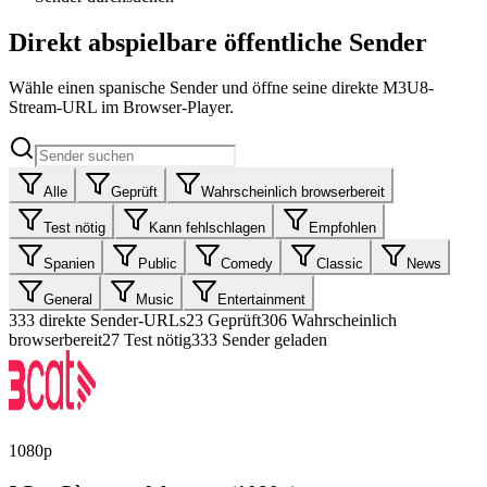
Direkt abspielbare öffentliche Sender
Wähle einen spanische Sender und öffne seine direkte M3U8-
Stream-URL im Browser-Player.
Alle
Geprüft
Wahrscheinlich browserbereit
Test nötig
Kann fehlschlagen
Empfohlen
Spanien
Public
Comedy
Classic
News
General
Music
Entertainment
333
direkte Sender-URLs
23
Geprüft
306
Wahrscheinlich
browserbereit
27
Test nötig
333 Sender geladen
1080p