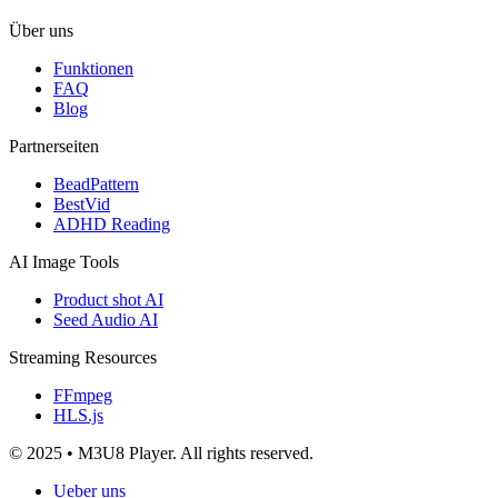
Über uns
Funktionen
FAQ
Blog
Partnerseiten
BeadPattern
BestVid
ADHD Reading
AI Image Tools
Product shot AI
Seed Audio AI
Streaming Resources
FFmpeg
HLS.js
© 2025 • M3U8 Player. All rights reserved.
Ueber uns