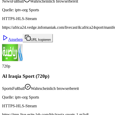
News
Fußball
Wahrscheinlich browserbereit
Quelle
:
iptv-org Sports
HTTPS-HLS-Stream
https://africa24.vedge.infomaniak.com/livecast/ik:africa24sport/manif
Ansehen
URL kopieren
720p
Al Iraqia Sport (720p)
Sports
Fußball
Wahrscheinlich browserbereit
Quelle
:
iptv-org Sports
HTTPS-HLS-Stream
https://imn-live.esite-lab.com/hls/iraqia-sports-1.m3u8