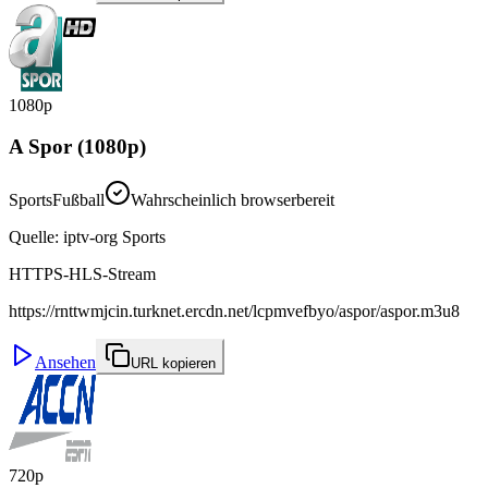
1080p
A Spor (1080p)
Sports
Fußball
Wahrscheinlich browserbereit
Quelle
:
iptv-org Sports
HTTPS-HLS-Stream
https://rnttwmjcin.turknet.ercdn.net/lcpmvefbyo/aspor/aspor.m3u8
Ansehen
URL kopieren
720p