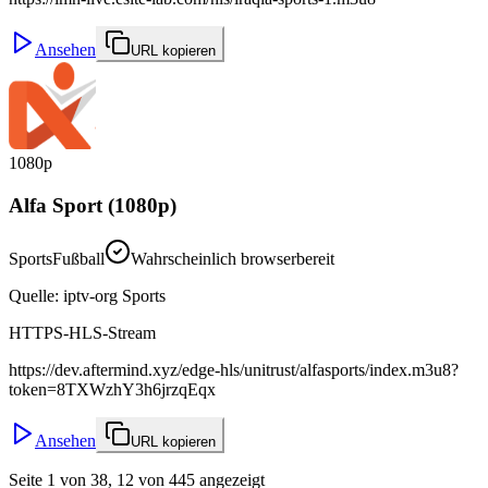
Ansehen
URL kopieren
1080p
Alfa Sport (1080p)
Sports
Fußball
Wahrscheinlich browserbereit
Quelle
:
iptv-org Sports
HTTPS-HLS-Stream
https://dev.aftermind.xyz/edge-hls/unitrust/alfasports/index.m3u8?
token=8TXWzhY3h6jrzqEqx
Ansehen
URL kopieren
Seite 1 von 38, 12 von 445 angezeigt