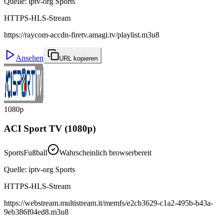
Quelle
:
iptv-org Sports
HTTPS-HLS-Stream
https://raycom-accdn-firetv.amagi.tv/playlist.m3u8
Ansehen
URL kopieren
1080p
ACI Sport TV (1080p)
Sports
Fußball
Wahrscheinlich browserbereit
Quelle
:
iptv-org Sports
HTTPS-HLS-Stream
https://webstream.multistream.it/memfs/e2cb3629-c1a2-495b-b43a-
9eb386f04ed8.m3u8