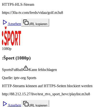
HTTPS-HLS-Stream
https://30a-tv.com/feeds/vidaa/golf.m3u8
Ansehen
URL kopieren
1080p
:Šport (1080p)
Sports
Fußball
Kann fehlschlagen
Quelle
:
iptv-org Sports
HTTP-Streams können auf HTTPS-Seiten blockiert werden
http://88.212.15.27/live/test_rtvs_sport_hevc/playlist.m3u8
Ansehen
URL kopieren