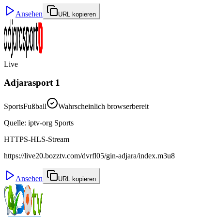
Ansehen
URL kopieren
Live
Adjarasport 1
Sports
Fußball
Wahrscheinlich browserbereit
Quelle
:
iptv-org Sports
HTTPS-HLS-Stream
https://live20.bozztv.com/dvrfl05/gin-adjara/index.m3u8
Ansehen
URL kopieren