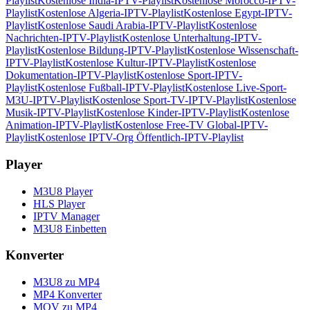
Playlist
Kostenlose India-IPTV-Playlist
Kostenlose Morocco-IPTV-
Playlist
Kostenlose Algeria-IPTV-Playlist
Kostenlose Egypt-IPTV-
Playlist
Kostenlose Saudi Arabia-IPTV-Playlist
Kostenlose
Nachrichten-IPTV-Playlist
Kostenlose Unterhaltung-IPTV-
Playlist
Kostenlose Bildung-IPTV-Playlist
Kostenlose Wissenschaft-
IPTV-Playlist
Kostenlose Kultur-IPTV-Playlist
Kostenlose
Dokumentation-IPTV-Playlist
Kostenlose Sport-IPTV-
Playlist
Kostenlose Fußball-IPTV-Playlist
Kostenlose Live-Sport-
M3U-IPTV-Playlist
Kostenlose Sport-TV-IPTV-Playlist
Kostenlose
Musik-IPTV-Playlist
Kostenlose Kinder-IPTV-Playlist
Kostenlose
Animation-IPTV-Playlist
Kostenlose Free-TV Global-IPTV-
Playlist
Kostenlose IPTV-Org Öffentlich-IPTV-Playlist
Player
M3U8 Player
HLS Player
IPTV Manager
M3U8 Einbetten
Konverter
M3U8 zu MP4
MP4 Konverter
MOV zu MP4