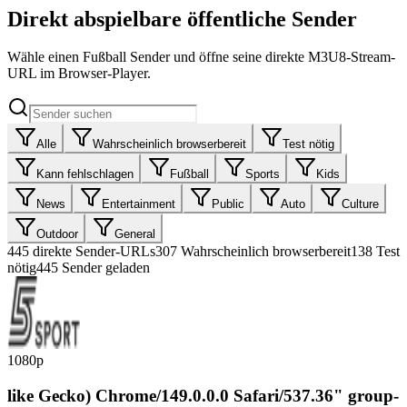
Direkt abspielbare öffentliche Sender
Wähle einen Fußball Sender und öffne seine direkte M3U8-Stream-
URL im Browser-Player.
Alle
Wahrscheinlich browserbereit
Test nötig
Kann fehlschlagen
Fußball
Sports
Kids
News
Entertainment
Public
Auto
Culture
Outdoor
General
445
direkte Sender-URLs
307
Wahrscheinlich browserbereit
138
Test
nötig
445 Sender geladen
1080p
like Gecko) Chrome/149.0.0.0 Safari/537.36" group-