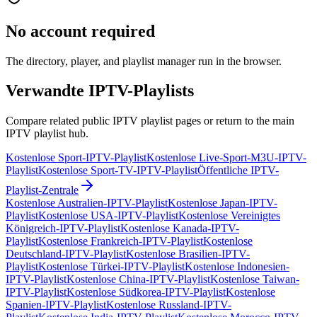
No account required
The directory, player, and playlist manager run in the browser.
Verwandte IPTV-Playlists
Compare related public IPTV playlist pages or return to the main
IPTV playlist hub.
Kostenlose Sport-IPTV-Playlist
Kostenlose Live-Sport-M3U-IPTV-
Playlist
Kostenlose Sport-TV-IPTV-Playlist
Öffentliche IPTV-
Playlist-Zentrale
Kostenlose Australien-IPTV-Playlist
Kostenlose Japan-IPTV-
Playlist
Kostenlose USA-IPTV-Playlist
Kostenlose Vereinigtes
Königreich-IPTV-Playlist
Kostenlose Kanada-IPTV-
Playlist
Kostenlose Frankreich-IPTV-Playlist
Kostenlose
Deutschland-IPTV-Playlist
Kostenlose Brasilien-IPTV-
Playlist
Kostenlose Türkei-IPTV-Playlist
Kostenlose Indonesien-
IPTV-Playlist
Kostenlose China-IPTV-Playlist
Kostenlose Taiwan-
IPTV-Playlist
Kostenlose Südkorea-IPTV-Playlist
Kostenlose
Spanien-IPTV-Playlist
Kostenlose Russland-IPTV-