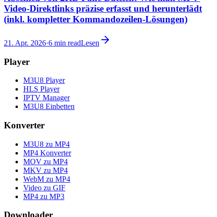
Video-Direktlinks präzise erfasst und herunterlädt
(inkl. kompletter Kommandozeilen-Lösungen)
21. Apr. 2026
·
6
min read
Lesen
Player
M3U8 Player
HLS Player
IPTV Manager
M3U8 Einbetten
Konverter
M3U8 zu MP4
MP4 Konverter
MOV zu MP4
MKV zu MP4
WebM zu MP4
Video zu GIF
MP4 zu MP3
Downloader