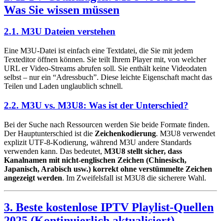
Was Sie wissen müssen
2.1. M3U Dateien verstehen
Eine M3U-Datei ist einfach eine Textdatei, die Sie mit jedem
Texteditor öffnen können. Sie teilt Ihrem Player mit, von welcher
URL er Video-Streams abrufen soll. Sie enthält keine Videodaten
selbst – nur ein “Adressbuch”. Diese leichte Eigenschaft macht das
Teilen und Laden unglaublich schnell.
2.2. M3U vs. M3U8: Was ist der Unterschied?
Bei der Suche nach Ressourcen werden Sie beide Formate finden.
Der Hauptunterschied ist die
Zeichenkodierung
. M3U8 verwendet
explizit UTF-8-Kodierung, während M3U andere Standards
verwenden kann. Das bedeutet,
M3U8 stellt sicher, dass
Kanalnamen mit nicht-englischen Zeichen (Chinesisch,
Japanisch, Arabisch usw.) korrekt ohne verstümmelte Zeichen
angezeigt werden
. Im Zweifelsfall ist M3U8 die sicherere Wahl.
3. Beste kostenlose IPTV Playlist-Quellen
2025 (Kontinuierlich aktualisiert)