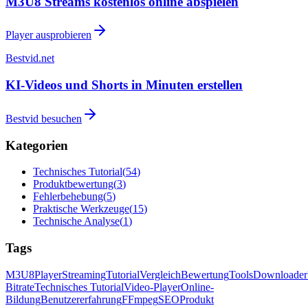
M3U8 Streams kostenlos online abspielen
Player ausprobieren
Bestvid.net
KI-Videos und Shorts in Minuten erstellen
Bestvid besuchen
Kategorien
Technisches Tutorial
(
54
)
Produktbewertung
(
3
)
Fehlerbehebung
(
5
)
Praktische Werkzeuge
(
15
)
Technische Analyse
(
1
)
Tags
M3U8
Player
Streaming
Tutorial
Vergleich
Bewertung
Tools
Downloader
Bitrate
Technisches Tutorial
Video-Player
Online-
Bildung
Benutzererfahrung
FFmpeg
SEO
Produkt