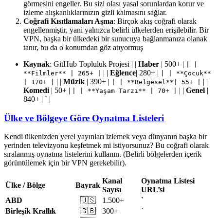
görmesini engeller. Bu sizi olası yasal sorunlardan korur ve
izleme alışkanlıklarınızın gizli kalmasını sağlar.
Coğrafi Kısıtlamaları Aşma
: Birçok akış coğrafi olarak
engellenmiştir, yani yalnızca belirli ülkelerden erişilebilir. Bir
VPN, başka bir ülkedeki bir sunucuya bağlanmanıza olanak
tanır, bu da o konumdan göz atıyormuş
Kaynak
: GitHub Topluluk Projesi | |
Haber
| 500+ |
| |
| |
Eğlence
| 280+ |
**Filmler** | 265+ |
| | **Çocuk**
| |
Müzik
| 390+ |
| |
| 170+ |
| | **Belgesel**| 55+ |
Komedi
| 50+ |
| |
Genel
|
| | **Yaşam Tarzı** | 70+ |
840+ | ` |
Ülke ve Bölgeye Göre Oynatma Listeleri
Kendi ülkenizden yerel yayınları izlemek veya dünyanın başka bir
yerinden televizyonu keşfetmek mi istiyorsunuz? Bu coğrafi olarak
sıralanmış oynatma listelerini kullanın. (Belirli bölgelerden içerik
görüntülemek için bir VPN gerekebilir).
Kanal
Oynatma Listesi
Ülke / Bölge
Bayrak
Sayısı
URL’si
ABD
🇺🇸
1.500+
`
Birleşik Krallık
🇬🇧
300+
`