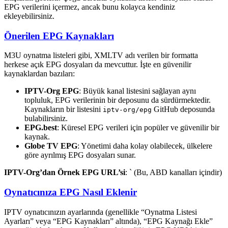
EPG verilerini içermez, ancak bunu kolayca kendiniz
ekleyebilirsiniz.
Önerilen EPG Kaynakları
M3U oynatma listeleri gibi, XMLTV adı verilen bir formatta
herkese açık EPG dosyaları da mevcuttur. İşte en güvenilir
kaynaklardan bazıları:
IPTV-Org EPG
: Büyük kanal listesini sağlayan aynı
topluluk, EPG verilerinin bir deposunu da sürdürmektedir.
Kaynakların bir listesini
GitHub deposunda
iptv-org/epg
bulabilirsiniz.
EPG.best
: Küresel EPG verileri için popüler ve güvenilir bir
kaynak.
Globe TV EPG
: Yönetimi daha kolay olabilecek, ülkelere
göre ayrılmış EPG dosyaları sunar.
IPTV-Org’dan Örnek EPG URL’si
: ` (Bu, ABD kanalları içindir)
Oynatıcınıza EPG Nasıl Eklenir
IPTV oynatıcınızın ayarlarında (genellikle “Oynatma Listesi
Ayarları” veya “EPG Kaynakları” altında), “EPG Kaynağı Ekle”