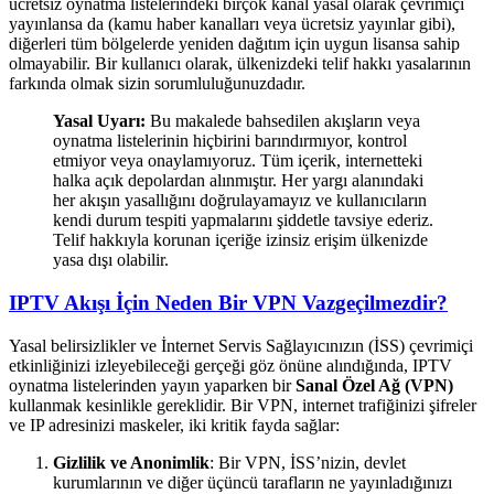
ücretsiz oynatma listelerindeki birçok kanal yasal olarak çevrimiçi
yayınlansa da (kamu haber kanalları veya ücretsiz yayınlar gibi),
diğerleri tüm bölgelerde yeniden dağıtım için uygun lisansa sahip
olmayabilir. Bir kullanıcı olarak, ülkenizdeki telif hakkı yasalarının
farkında olmak sizin sorumluluğunuzdadır.
Yasal Uyarı:
Bu makalede bahsedilen akışların veya
oynatma listelerinin hiçbirini barındırmıyor, kontrol
etmiyor veya onaylamıyoruz. Tüm içerik, internetteki
halka açık depolardan alınmıştır. Her yargı alanındaki
her akışın yasallığını doğrulayamayız ve kullanıcıların
kendi durum tespiti yapmalarını şiddetle tavsiye ederiz.
Telif hakkıyla korunan içeriğe izinsiz erişim ülkenizde
yasa dışı olabilir.
IPTV Akışı İçin Neden Bir VPN Vazgeçilmezdir?
Yasal belirsizlikler ve İnternet Servis Sağlayıcınızın (İSS) çevrimiçi
etkinliğinizi izleyebileceği gerçeği göz önüne alındığında, IPTV
oynatma listelerinden yayın yaparken bir
Sanal Özel Ağ (VPN)
kullanmak kesinlikle gereklidir. Bir VPN, internet trafiğinizi şifreler
ve IP adresinizi maskeler, iki kritik fayda sağlar:
Gizlilik ve Anonimlik
: Bir VPN, İSS’nizin, devlet
kurumlarının ve diğer üçüncü tarafların ne yayınladığınızı