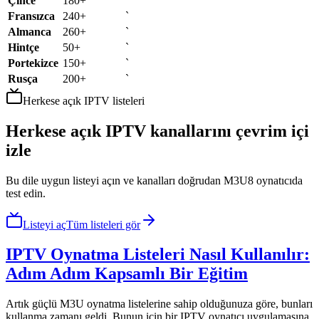
Çince
180+
`
Fransızca
240+
`
Almanca
260+
`
Hintçe
50+
`
Portekizce
150+
`
Rusça
200+
`
Herkese açık IPTV listeleri
Herkese açık IPTV kanallarını çevrim içi
izle
Bu dile uygun listeyi açın ve kanalları doğrudan M3U8 oynatıcıda
test edin.
Listeyi aç
Tüm listeleri gör
IPTV Oynatma Listeleri Nasıl Kullanılır:
Adım Adım Kapsamlı Bir Eğitim
Artık güçlü M3U oynatma listelerine sahip olduğunuza göre, bunları
kullanma zamanı geldi. Bunun için bir IPTV oynatıcı uygulamasına