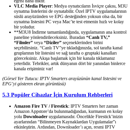
eğrisi daha diktir.
VLC Media Player
: Medya oynatıcıların İsviçre çakısı, M3U
oynatma listelerini de oynatabilir. Özel IPTV uygulamalarının
süslü arayüzünden ve EPG desteğinden yoksun olsa da, bir
oynatma listesini PC veya Mac’te test etmenin hızlı ve kolay
bir yoludur.
**M3U8 İndirme tamamlandığında, uygulamanın ana kontrol
paneline yönlendirileceksiniz. Buradan
“Canlı TV,”
“Filmler”
veya
“Diziler”
seçeneklerinden birini
seçebilirsiniz. “Canlı TV”ye tıkladığınızda, sol tarafta kanal
gruplarının bir listesini ve sağ tarafta o gruptaki kanalları
göreceksiniz. Akışa başlamak için bir kanala tıklamanız
yeterlidir. Tebrikler, artık dünyanın dört bir yanından binlerce
kanala erişiminiz var!
(Görsel Yer Tutucu: IPTV Smarters arayüzünün kanal listesini ve
EPG’yi gösteren ekran görüntüsü)
5.3 Popüler Cihazlar İçin Kurulum Rehberleri
Amazon Fire TV / Firestick
: IPTV Smarters her zaman
Amazon Appstore’da bulunmadığından, kurmanın en kolay
yolu
Downloader
uygulamasıdır. Öncelikle Firestick’inizin
ayarlarından “Bilinmeyen Kaynaklardan Uygulamalar”ı
etkinleştirin. Ardından, Downloader’ı açın, resmi IPTV