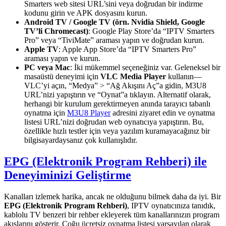
Smarters web sitesi URL’sini veya doğrudan bir indirme
kodunu girin ve APK dosyasını kurun.
Android TV / Google TV (örn. Nvidia Shield, Google
TV’li Chromecast)
: Google Play Store’da “IPTV Smarters
Pro” veya “TiviMate” araması yapın ve doğrudan kurun.
Apple TV
: Apple App Store’da “IPTV Smarters Pro”
araması yapın ve kurun.
PC veya Mac
: İki mükemmel seçeneğiniz var. Geleneksel bir
masaüstü deneyimi için
VLC Media Player
kullanın—
VLC’yi açın, “Medya” > “Ağ Akışını Aç”a gidin, M3U8
URL’nizi yapıştırın ve “Oynat”a tıklayın. Alternatif olarak,
herhangi bir kurulum gerektirmeyen anında tarayıcı tabanlı
oynatma için
M3U8 Player
adresini ziyaret edin ve oynatma
listesi URL’nizi doğrudan web oynatıcıya yapıştırın. Bu,
özellikle hızlı testler için veya yazılım kuramayacağınız bir
bilgisayardaysanız çok kullanışlıdır.
EPG (Elektronik Program Rehberi) ile
Deneyiminizi Geliştirme
Kanalları izlemek harika, ancak ne olduğunu bilmek daha da iyi. Bir
EPG (Elektronik Program Rehberi)
, IPTV oynatıcınıza tanıdık,
kablolu TV benzeri bir rehber ekleyerek tüm kanallarınızın program
akışlarını gösterir. Çoğu ücretsiz oynatma listesi varsayılan olarak