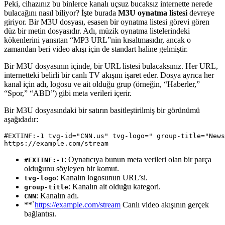
Peki, cihazınız bu binlerce kanalı uçsuz bucaksız internette nerede
bulacağını nasıl biliyor? İşte burada
M3U oynatma listesi
devreye
giriyor. Bir M3U dosyası, esasen bir oynatma listesi görevi gören
düz bir metin dosyasıdır. Adı, müzik oynatma listelerindeki
kökenlerini yansıtan “MP3 URL”nin kısaltmasıdır, ancak o
zamandan beri video akışı için de standart haline gelmiştir.
Bir M3U dosyasının içinde, bir URL listesi bulacaksınız. Her URL,
internetteki belirli bir canlı TV akışını işaret eder. Dosya ayrıca her
kanal için adı, logosu ve ait olduğu grup (örneğin, “Haberler,”
“Spor,” “ABD”) gibi meta verileri içerir.
Bir M3U dosyasındaki bir satırın basitleştirilmiş bir görünümü
aşağıdadır:
#EXTINF:-1 tvg-id="CNN.us" tvg-logo=" group-title="News
: Oynatıcıya bunun meta verileri olan bir parça
#EXTINF:-1
olduğunu söyleyen bir komut.
: Kanalın logosunun URL’si.
tvg-logo
: Kanalın ait olduğu kategori.
group-title
: Kanalın adı.
CNN
**`
https://example.com/stream
Canlı video akışının gerçek
bağlantısı.