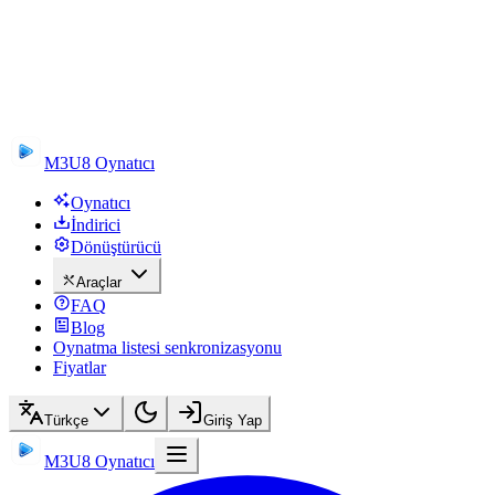
M3U8 Oynatıcı
Oynatıcı
İndirici
Dönüştürücü
Araçlar
FAQ
Blog
Oynatma listesi senkronizasyonu
Fiyatlar
Türkçe
Giriş Yap
M3U8 Oynatıcı