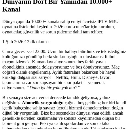
Dünyanın Dört Bir Yanından 10.000+
Kanal
Dünya çapında 10.000+ kanala sahip en iyi ücretsiz IPTV M3U
oynatma listelerini keşfedin. 2026 cord-cutter'lar için kurulum,
oynatıcılar, güvenlik ve sorun giderme dahil tam rehber.
1 Şub 2026
·
12 dk okuma
Cuma gecesi saat 23:00. Uzun bir haftayı bitirdiniz ve tek istediğiniz
koltuğunuza gömülüp herkesin konuştuğu o uluslararası futbol
maçını izlemek. Kumandayı alıyorsunuz, beş farklı yayın
aboneliğiniz arasında dolaşıyorsunuz ve boş dönüyorsunuz. Maç
coğrafi olarak engellenmiş. Aylık faturalara bakarken bir hayal
kırıklığı dalgası sizi sarıyor—Netflix, Hulu, Disney+, favori
takımlarınızı zar zor kapsayan bir spor paketi—ve merak
ediyorsunuz,
“Daha iyi bir yolu yok mu?”
Bu senaryo size acı verici derecede tanıdık geliyorsa, yalnız
değilsiniz.
Abonelik yorgunluğu
çağına hoş geldiniz; her biri kendi
içerik bahçesine sahip sayısız ücretli hizmeti dengelemekten doğan
dijital bir yorgunluk. Bize bir seçenekler dünyası vaat edildi, ancak
genellikle ücretler, kısıtlamalar ve sonsuz kaydırmadan oluşan bir
labirent gibi geliyor. Peki ya canlı sporlardan ve son dakika
haberlerinden gişe rekorları kıran filmlere ve niş TV şovlarına kadar