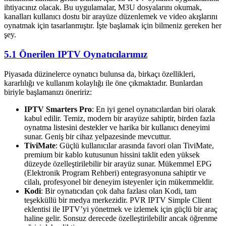
ihtiyacınız olacak. Bu uygulamalar, M3U dosyalarını okumak,
kanalları kullanıcı dostu bir arayüze düzenlemek ve video akışlarını
oynatmak için tasarlanmıştır. İşte başlamak için bilmeniz gereken her
şey.
5.1 Önerilen IPTV Oynatıcılarımız
Piyasada düzinelerce oynatıcı bulunsa da, birkaçı özellikleri,
kararlılığı ve kullanım kolaylığı ile öne çıkmaktadır. Bunlardan
biriyle başlamanızı öneririz:
IPTV Smarters Pro
: En iyi genel oynatıcılardan biri olarak
kabul edilir. Temiz, modern bir arayüze sahiptir, birden fazla
oynatma listesini destekler ve harika bir kullanıcı deneyimi
sunar. Geniş bir cihaz yelpazesinde mevcuttur.
TiviMate
: Güçlü kullanıcılar arasında favori olan TiviMate,
premium bir kablo kutusunun hissini taklit eden yüksek
düzeyde özelleştirilebilir bir arayüz sunar. Mükemmel EPG
(Elektronik Program Rehberi) entegrasyonuna sahiptir ve
cilalı, profesyonel bir deneyim isteyenler için mükemmeldir.
Kodi
: Bir oynatıcıdan çok daha fazlası olan Kodi, tam
teşekküllü bir medya merkezidir. PVR IPTV Simple Client
eklentisi ile IPTV’yi yönetmek ve izlemek için güçlü bir araç
haline gelir. Sonsuz derecede özelleştirilebilir ancak öğrenme