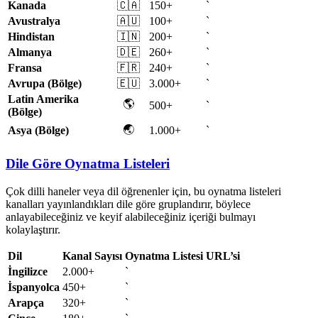
Kanada
🇨🇦
150+
`
Avustralya
🇦🇺
100+
`
Hindistan
🇮🇳
200+
`
Almanya
🇩🇪
260+
`
Fransa
🇫🇷
240+
`
Avrupa (Bölge)
🇪🇺
3.000+
`
Latin Amerika
🌎
500+
`
(Bölge)
🌏
Asya (Bölge)
1.000+
`
Dile Göre Oynatma Listeleri
Çok dilli haneler veya dil öğrenenler için, bu oynatma listeleri
kanalları yayınlandıkları dile göre gruplandırır, böylece
anlayabileceğiniz ve keyif alabileceğiniz içeriği bulmayı
kolaylaştırır.
Dil
Kanal Sayısı
Oynatma Listesi URL’si
İngilizce
2.000+
`
İspanyolca
450+
`
Arapça
320+
`