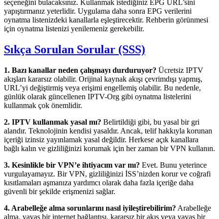
seçeneğini bulacaksınız. Kullanmak istediğiniz EPG URL’sini
yapıştırmanız yeterlidir. Uygulama daha sonra EPG verilerini
oynatma listenizdeki kanallarla eşleştirecektir. Rehberin görünmesi
için oynatma listenizi yenilemeniz gerekebilir.
Sıkça Sorulan Sorular (SSS)
1. Bazı kanallar neden çalışmayı durduruyor?
Ücretsiz IPTV
akışları kararsız olabilir. Orijinal kaynak akışı çevrimdışı yapmış,
URL’yi değiştirmiş veya erişimi engellemiş olabilir. Bu nedenle,
günlük olarak güncellenen IPTV-Org gibi oynatma listelerini
kullanmak çok önemlidir.
2. IPTV kullanmak yasal mı?
Belirtildiği gibi, bu yasal bir gri
alandır. Teknolojinin kendisi yasaldır. Ancak, telif hakkıyla korunan
içeriği izinsiz yayınlamak yasal değildir. Herkese açık kanallara
bağlı kalın ve gizliliğinizi korumak için her zaman bir VPN kullanın.
3. Kesinlikle bir VPN’e ihtiyacım var mı?
Evet. Bunu yeterince
vurgulayamayız. Bir VPN, gizliliğinizi İSS’nizden korur ve coğrafi
kısıtlamaları aşmanıza yardımcı olarak daha fazla içeriğe daha
güvenli bir şekilde erişmenizi sağlar.
4. Arabelleğe alma sorunlarını nasıl iyileştirebilirim?
Arabelleğe
alma, yavaş bir internet bağlantısı, kararsız bir akış veya yavaş bir