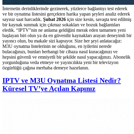
İnternetin derinliklerinde gezinerek, yüzlerce bağlantıyı test ederek
ve bir oynatma listesini gerçekten harika yapan şeyleri analiz ederek
sayısız saat harcadık.
Şubat 2026
için size kesin, savaşta test edilmiş
bir kaynak sunmak için çıkmaz sokakları ve bozuk bağlantıları
eledik. “IPTV”nin ne anlama geldiğini merak eden tamamen yeni
başlayan biri olun ya da en güvenilir kaynakları arayan deneyimli bir
yayıncı olun, bu makale sizi kapsıyor. Size her şeyi anlatacağız:
M3U oynatma listelerinin ne olduğunu, en iyilerini nerede
bulacağınızı, bunları herhangi bir cihaza nasıl kuracağınızı ve
hepsini güvenli ve emniyetli bir şekilde nasıl yapacağınızı. Abonelik
yorgunluğuna veda etmeye ve yayıncılıkta yeni bir televizyon
özgürlüğü çağına merhaba demeye hazırlanın.
IPTV ve M3U Oynatma Listesi Nedir?
Küresel TV’ye Açılan Kapınız