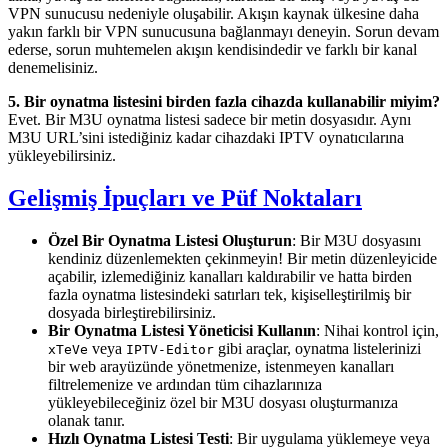
VPN sunucusu nedeniyle oluşabilir. Akışın kaynak ülkesine daha
yakın farklı bir VPN sunucusuna bağlanmayı deneyin. Sorun devam
ederse, sorun muhtemelen akışın kendisindedir ve farklı bir kanal
denemelisiniz.
5. Bir oynatma listesini birden fazla cihazda kullanabilir miyim?
Evet. Bir M3U oynatma listesi sadece bir metin dosyasıdır. Aynı
M3U URL’sini istediğiniz kadar cihazdaki IPTV oynatıcılarına
yükleyebilirsiniz.
Gelişmiş İpuçları ve Püf Noktaları
Özel Bir Oynatma Listesi Oluşturun
: Bir M3U dosyasını
kendiniz düzenlemekten çekinmeyin! Bir metin düzenleyicide
açabilir, izlemediğiniz kanalları kaldırabilir ve hatta birden
fazla oynatma listesindeki satırları tek, kişiselleştirilmiş bir
dosyada birleştirebilirsiniz.
Bir Oynatma Listesi Yöneticisi Kullanın
: Nihai kontrol için,
veya
gibi araçlar, oynatma listelerinizi
xTeVe
IPTV-Editor
bir web arayüzünde yönetmenize, istenmeyen kanalları
filtrelemenize ve ardından tüm cihazlarınıza
yükleyebileceğiniz özel bir M3U dosyası oluşturmanıza
olanak tanır.
Hızlı Oynatma Listesi Testi
: Bir uygulama yüklemeye veya