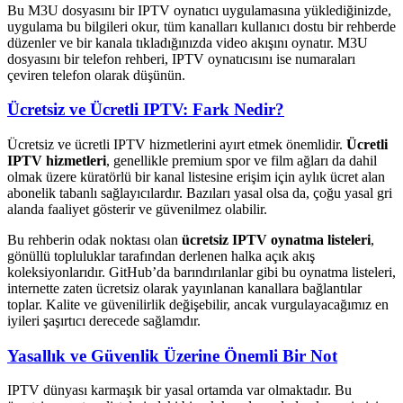
Bu M3U dosyasını bir IPTV oynatıcı uygulamasına yüklediğinizde,
uygulama bu bilgileri okur, tüm kanalları kullanıcı dostu bir rehberde
düzenler ve bir kanala tıkladığınızda video akışını oynatır. M3U
dosyasını bir telefon rehberi, IPTV oynatıcısını ise numaraları
çeviren telefon olarak düşünün.
Ücretsiz ve Ücretli IPTV: Fark Nedir?
Ücretsiz ve ücretli IPTV hizmetlerini ayırt etmek önemlidir.
Ücretli
IPTV hizmetleri
, genellikle premium spor ve film ağları da dahil
olmak üzere küratörlü bir kanal listesine erişim için aylık ücret alan
abonelik tabanlı sağlayıcılardır. Bazıları yasal olsa da, çoğu yasal gri
alanda faaliyet gösterir ve güvenilmez olabilir.
Bu rehberin odak noktası olan
ücretsiz IPTV oynatma listeleri
,
gönüllü topluluklar tarafından derlenen halka açık akış
koleksiyonlarıdır. GitHub’da barındırılanlar gibi bu oynatma listeleri,
internette zaten ücretsiz olarak yayınlanan kanallara bağlantılar
toplar. Kalite ve güvenilirlik değişebilir, ancak vurgulayacağımız en
iyileri şaşırtıcı derecede sağlamdır.
Yasallık ve Güvenlik Üzerine Önemli Bir Not
IPTV dünyası karmaşık bir yasal ortamda var olmaktadır. Bu