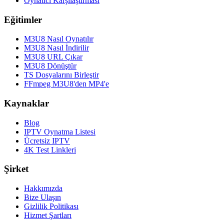
Oynatıcı Karşılaştırması
Eğitimler
M3U8 Nasıl Oynatılır
M3U8 Nasıl İndirilir
M3U8 URL Çıkar
M3U8 Dönüştür
TS Dosyalarını Birleştir
FFmpeg M3U8'den MP4'e
Kaynaklar
Blog
IPTV Oynatma Listesi
Ücretsiz IPTV
4K Test Linkleri
Şirket
Hakkımızda
Bize Ulaşın
Gizlilik Politikası
Hizmet Şartları