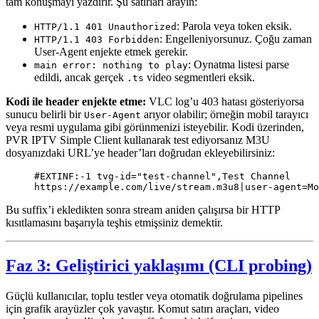
tam konuşmayı yazdırır. Şu satırları arayın:
: Parola veya token eksik.
HTTP/1.1 401 Unauthorized
: Engelleniyorsunuz. Çoğu zaman
HTTP/1.1 403 Forbidden
User-Agent enjekte etmek gerekir.
: Oynatma listesi parse
main error: nothing to play
edildi, ancak gerçek
video segmentleri eksik.
.ts
Kodi ile header enjekte etme:
VLC log’u 403 hatası gösteriyorsa
sunucu belirli bir
arıyor olabilir; örneğin mobil tarayıcı
User-Agent
veya resmi uygulama gibi görünmenizi isteyebilir. Kodi üzerinden,
PVR IPTV Simple Client kullanarak test ediyorsanız M3U
dosyanızdaki URL’ye header’ları doğrudan ekleyebilirsiniz:
#EXTINF:-1 tvg-id="test-channel",Test Channel
https://example.com/live/stream.m3u8|user-agent=Mo
Bu suffix’i ekledikten sonra stream aniden çalışırsa bir HTTP
kısıtlamasını başarıyla teşhis etmişsiniz demektir.
Faz 3: Geliştirici yaklaşımı (CLI probing)
Güçlü kullanıcılar, toplu testler veya otomatik doğrulama pipelines
için grafik arayüzler çok yavaştır. Komut satırı araçları, video