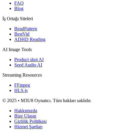
FAQ
Blog
İş Ortağı Siteleri
BeadPattern
BestVid
ADHD Reading
AI Image Tools
Product shot AI
Seed Audio AI
Streaming Resources
FFmpeg
HLS.js
© 2025 • M3U8 Oynatıcı. Tüm hakları saklıdır.
Hakkımızda
Bize Ulaşın
Gizlilik Politikası
Hizmet Şartları