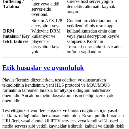
buffering /
sürerse host server yoğun
jitter veya ciddi
Takılma
demektir; alternatif kaynak
server-side
arayın.
overload.
Stream AES-128
Content provider tarafından
encryption veya
yetkilendirilmiş resmi app
DRM
Widevine DRM
kullandığınızdan emin olun
hataları / Key
kullanıyor ve
veya yasal decryption keys’e
fetch failures
player’da
sahipseniz Kodi’nin
decryption keys
add-
inputstream.adaptive
yok.
on’unu yapılandırın.
Etik hususlar ve uyumluluk
Playlist’lerinizi düzenlerken, test ederken ve oluştururken
teknolojinin kendisinin, yani HLS protocol ve M3U/M3U8
formatının tamamen tarafsız bir altyapı olduğunu hatırlamak
önemlidir. Ancak bu metin dosyalarının işaret ettiği içerik çok
önemlidir.
Test ettiğiniz stream’lere erişmek ve bunları dağıtmak için yasal
hakkınız olduğundan her zaman emin olun. Resmi public broadcast
URL’leri, yasal abonelikli IPTV services veya kendi self-hosted
media servers gibi yetkili kaynaklar istikrarlı, kaliteli ve düşük riskli