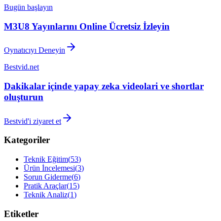
Bugün başlayın
M3U8 Yayınlarını Online Ücretsiz İzleyin
Oynatıcıyı Deneyin
Bestvid.net
Dakikalar içinde yapay zeka videolari ve shortlar
oluşturun
Bestvid'i ziyaret et
Kategoriler
Teknik Eğitim
(
53
)
Ürün İncelemesi
(
3
)
Sorun Giderme
(
6
)
Pratik Araçlar
(
15
)
Teknik Analiz
(
1
)
Etiketler