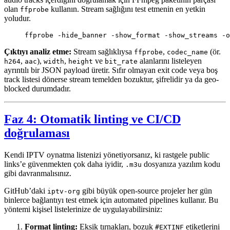
olan
kullanın. Stream sağlığını test etmenin en yetkin
ffprobe
yoludur.
ffprobe
 -hide_banner
 -show_format
 -show_streams
 -o
Çıktıyı analiz etme:
Stream sağlıklıysa
,
(ör.
ffprobe
codec_name
,
),
,
ve
alanlarını listeleyen
h264
aac
width
height
bit_rate
ayrıntılı bir JSON payload üretir. Sıfır olmayan exit code veya boş
track listesi dönerse stream temelden bozuktur, şifrelidir ya da geo-
blocked durumdadır.
Faz 4: Otomatik linting ve CI/CD
doğrulaması
Kendi IPTV oynatma listenizi yönetiyorsanız, ki rastgele public
links’e güvenmekten çok daha iyidir,
dosyanıza yazılım kodu
.m3u
gibi davranmalısınız.
GitHub’daki
gibi büyük open-source projeler her gün
iptv-org
binlerce bağlantıyı test etmek için automated pipelines kullanır. Bu
yöntemi kişisel listelerinize de uygulayabilirsiniz:
Format linting:
Eksik tırnakları, bozuk
etiketlerini
#EXTINF