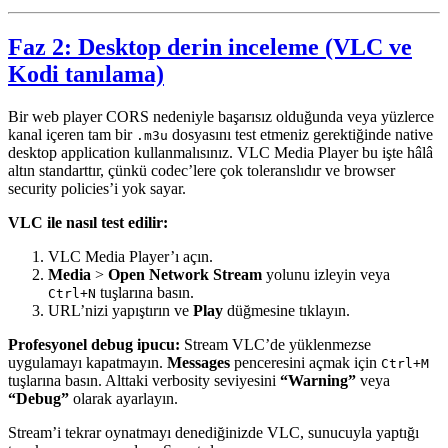
Faz 2: Desktop derin inceleme (VLC ve
Kodi tanılama)
Bir web player CORS nedeniyle başarısız olduğunda veya yüzlerce
kanal içeren tam bir
dosyasını test etmeniz gerektiğinde native
.m3u
desktop application kullanmalısınız. VLC Media Player bu işte hâlâ
altın standarttır, çünkü codec’lere çok toleranslıdır ve browser
security policies’i yok sayar.
VLC ile nasıl test edilir:
VLC Media Player’ı açın.
Media
>
Open Network Stream
yolunu izleyin veya
tuşlarına basın.
Ctrl+N
URL’nizi yapıştırın ve
Play
düğmesine tıklayın.
Profesyonel debug ipucu:
Stream VLC’de yüklenmezse
uygulamayı kapatmayın.
Messages
penceresini açmak için
Ctrl+M
tuşlarına basın. Alttaki verbosity seviyesini
“Warning”
veya
“Debug”
olarak ayarlayın.
Stream’i tekrar oynatmayı denediğinizde VLC, sunucuyla yaptığı