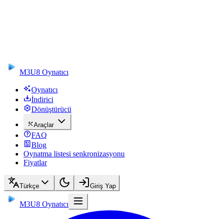
M3U8 Oynatıcı
Oynatıcı
İndirici
Dönüştürücü
Araçlar
FAQ
Blog
Oynatma listesi senkronizasyonu
Fiyatlar
Türkçe
Giriş Yap
M3U8 Oynatıcı