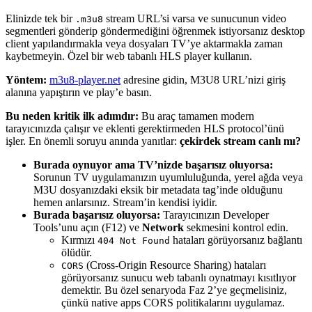
Elinizde tek bir
stream URL’si varsa ve sunucunun video
.m3u8
segmentleri gönderip göndermediğini öğrenmek istiyorsanız desktop
client yapılandırmakla veya dosyaları TV’ye aktarmakla zaman
kaybetmeyin. Özel bir web tabanlı HLS player kullanın.
Yöntem:
m3u8-player.net
adresine gidin, M3U8 URL’nizi giriş
alanına yapıştırın ve play’e basın.
Bu neden kritik ilk adımdır:
Bu araç tamamen modern
tarayıcınızda çalışır ve eklenti gerektirmeden HLS protocol’ünü
işler. En önemli soruyu anında yanıtlar:
çekirdek stream canlı mı?
Burada oynuyor ama TV’nizde başarısız oluyorsa:
Sorunun TV uygulamanızın uyumluluğunda, yerel ağda veya
M3U dosyanızdaki eksik bir metadata tag’inde olduğunu
hemen anlarsınız. Stream’in kendisi iyidir.
Burada başarısız oluyorsa:
Tarayıcınızın Developer
Tools’unu açın (F12) ve
Network
sekmesini kontrol edin.
Kırmızı
hataları görüyorsanız bağlantı
404 Not Found
ölüdür.
(Cross-Origin Resource Sharing) hataları
CORS
görüyorsanız sunucu web tabanlı oynatmayı kısıtlıyor
demektir. Bu özel senaryoda Faz 2’ye geçmelisiniz,
çünkü native apps CORS politikalarını uygulamaz.