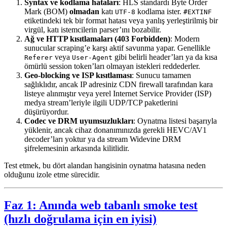
Syntax ve kodlama hataları
: HLS standardı Byte Order
Mark (BOM)
olmadan
katı
kodlama ister.
UTF-8
#EXTINF
etiketindeki tek bir format hatası veya yanlış yerleştirilmiş bir
virgül, katı istemcilerin parser’ını bozabilir.
Ağ ve HTTP kısıtlamaları (403 Forbidden)
: Modern
sunucular scraping’e karşı aktif savunma yapar. Genellikle
veya
gibi belirli header’ları ya da kısa
Referer
User-Agent
ömürlü session token’ları olmayan istekleri reddederler.
Geo-blocking ve ISP kısıtlaması
: Sunucu tamamen
sağlıklıdır, ancak IP adresiniz CDN firewall tarafından kara
listeye alınmıştır veya yerel Internet Service Provider (ISP)
medya stream’leriyle ilgili UDP/TCP paketlerini
düşürüyordur.
Codec ve DRM uyumsuzlukları
: Oynatma listesi başarıyla
yüklenir, ancak cihaz donanımınızda gerekli HEVC/AV1
decoder’ları yoktur ya da stream Widevine DRM
şifrelemesinin arkasında kilitlidir.
Test etmek, bu dört alandan hangisinin oynatma hatasına neden
olduğunu izole etme sürecidir.
Faz 1: Anında web tabanlı smoke test
(hızlı doğrulama için en iyisi)