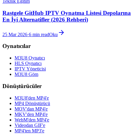
Teknik Eğitim
Rastgele GitHub IPTV Oynatma Listesi Depolarına
En İyi Alternatifler (2026 Rehberi)
25 Mar 2026
·
6
min read
Oku
Oynatıcılar
M3U8 Oynatıcı
HLS Oynatıcı
IPTV Yöneticisi
M3U8 Göm
Dönüştürücüler
M3U8'den MP4'e
MP4 Dönüştürücü
MOV'dan MP4'e
MKV'den MP4'e
WebM'den MP4'e
Videodan GIF'e
MP4'ten MP3'e