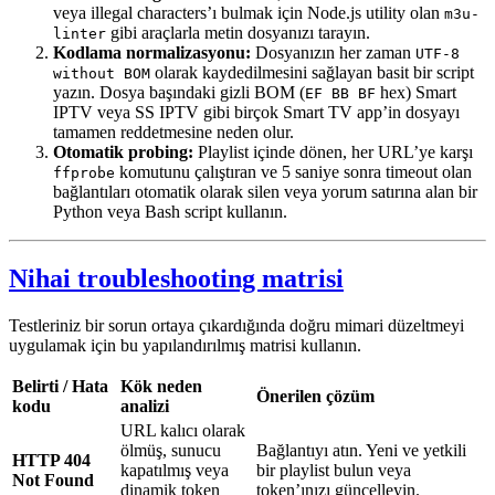
veya illegal characters’ı bulmak için Node.js utility olan
m3u-
gibi araçlarla metin dosyanızı tarayın.
linter
Kodlama normalizasyonu:
Dosyanızın her zaman
UTF-8
olarak kaydedilmesini sağlayan basit bir script
without BOM
yazın. Dosya başındaki gizli BOM (
hex) Smart
EF BB BF
IPTV veya SS IPTV gibi birçok Smart TV app’in dosyayı
tamamen reddetmesine neden olur.
Otomatik probing:
Playlist içinde dönen, her URL’ye karşı
komutunu çalıştıran ve 5 saniye sonra timeout olan
ffprobe
bağlantıları otomatik olarak silen veya yorum satırına alan bir
Python veya Bash script kullanın.
Nihai troubleshooting matrisi
Testleriniz bir sorun ortaya çıkardığında doğru mimari düzeltmeyi
uygulamak için bu yapılandırılmış matrisi kullanın.
Belirti / Hata
Kök neden
Önerilen çözüm
kodu
analizi
URL kalıcı olarak
ölmüş, sunucu
Bağlantıyı atın. Yeni ve yetkili
HTTP 404
kapatılmış veya
bir playlist bulun veya
Not Found
dinamik token
token’ınızı güncelleyin.