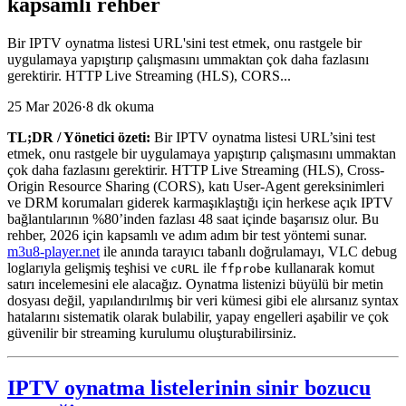
kapsamlı rehber
Bir IPTV oynatma listesi URL'sini test etmek, onu rastgele bir
uygulamaya yapıştırıp çalışmasını ummaktan çok daha fazlasını
gerektirir. HTTP Live Streaming (HLS), CORS...
25 Mar 2026
·
8 dk okuma
TL;DR / Yönetici özeti:
Bir IPTV oynatma listesi URL’sini test
etmek, onu rastgele bir uygulamaya yapıştırıp çalışmasını ummaktan
çok daha fazlasını gerektirir. HTTP Live Streaming (HLS), Cross-
Origin Resource Sharing (CORS), katı User-Agent gereksinimleri
ve DRM korumaları giderek karmaşıklaştığı için herkese açık IPTV
bağlantılarının %80’inden fazlası 48 saat içinde başarısız olur. Bu
rehber, 2026 için kapsamlı ve adım adım bir test yöntemi sunar.
m3u8-player.net
ile anında tarayıcı tabanlı doğrulamayı, VLC debug
loglarıyla gelişmiş teşhisi ve
ile
kullanarak komut
cURL
ffprobe
satırı incelemesini ele alacağız. Oynatma listenizi büyülü bir metin
dosyası değil, yapılandırılmış bir veri kümesi gibi ele alırsanız syntax
hatalarını sistematik olarak bulabilir, yapay engelleri aşabilir ve çok
güvenilir bir streaming kurulumu oluşturabilirsiniz.
IPTV oynatma listelerinin sinir bozucu