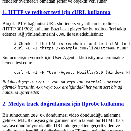
renderer overhead’i olmadan şeffaf ve objektif veri sunar.
1. HTTP ve redirect testi için cURL kullanma
Birçok IPTV bağlantısı URL shorteners veya dinamik redirects
(HTTP 301/302) kullanır. Bazı basit player’lar bu redirect’leri takip
edemez. Ağ yönlendirmesini
ile test edebilirsiniz:
cURL
# Check if the URL is reachable and tell cURL to f
curl
 -L
 -I
 "https://example.com/live/stream.m3u8"
Sunucu erişim vermek için User-Agent taklidi istiyorsa terminalde
hemen test edin:
curl
 -L
 -I
 -H
 "User-Agent: Mozilla/5.0 (Windows NT
Bakılacak şey:
veya
HTTP/1.1 200 OK
206 Partial Content
görmek istersiniz.
veya
aralığındaki her yanıt sert bir ağ
4xx
5xx
hatasına işaret eder.
2. Medya track doğrulaması için ffprobe kullanma
Bir sunucunun
döndürmesi video döndürdüğü anlamına
200 OK
gelmez. M3U8 dosyası gibi görünen metin tabanlı bir HTML hata
sayfası döndürüyor olabilir. URL’nin gerçekten geçerli video ve
audio tracks içerdiğini doğrulamak için FFmpeg paketinin parçası