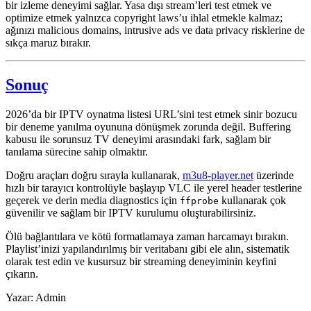
bir izleme deneyimi sağlar. Yasa dışı stream’leri test etmek ve
optimize etmek yalnızca copyright laws’u ihlal etmekle kalmaz;
ağınızı malicious domains, intrusive ads ve data privacy risklerine de
sıkça maruz bırakır.
Sonuç
2026’da bir IPTV oynatma listesi URL’sini test etmek sinir bozucu
bir deneme yanılma oyununa dönüşmek zorunda değil. Buffering
kabusu ile sorunsuz TV deneyimi arasındaki fark, sağlam bir
tanılama sürecine sahip olmaktır.
Doğru araçları doğru sırayla kullanarak,
m3u8-player.net
üzerinde
hızlı bir tarayıcı kontrolüyle başlayıp VLC ile yerel header testlerine
geçerek ve derin media diagnostics için
kullanarak çok
ffprobe
güvenilir ve sağlam bir IPTV kurulumu oluşturabilirsiniz.
Ölü bağlantılara ve kötü formatlamaya zaman harcamayı bırakın.
Playlist’inizi yapılandırılmış bir veritabanı gibi ele alın, sistematik
olarak test edin ve kusursuz bir streaming deneyiminin keyfini
çıkarın.
Yazar: Admin