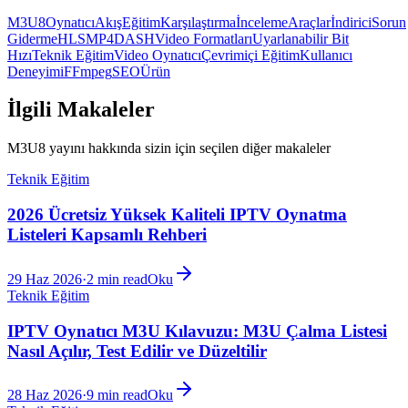
M3U8
Oynatıcı
Akış
Eğitim
Karşılaştırma
İnceleme
Araçlar
İndirici
Sorun
Giderme
HLS
MP4
DASH
Video Formatları
Uyarlanabilir Bit
Hızı
Teknik Eğitim
Video Oynatıcı
Çevrimiçi Eğitim
Kullanıcı
Deneyimi
FFmpeg
SEO
Ürün
İlgili Makaleler
M3U8 yayını hakkında sizin için seçilen diğer makaleler
Teknik Eğitim
2026 Ücretsiz Yüksek Kaliteli IPTV Oynatma
Listeleri Kapsamlı Rehberi
29 Haz 2026
·
2
min read
Oku
Teknik Eğitim
IPTV Oynatıcı M3U Kılavuzu: M3U Çalma Listesi
Nasıl Açılır, Test Edilir ve Düzeltilir
28 Haz 2026
·
9
min read
Oku