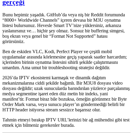
gerçeği
Bunu hepimiz yaşadık. GitHub’da veya niş bir Reddit forumunda
“8000+ Worldwide Channels” içeren devasa bir M3U oynatma
listesi bulursunuz. Hevesle Smart TV’nize yüklersiniz, arkanıza
yaslanırsınız ve… hiçbir şey olmaz. Sonsuz bir buffering simgesi,
boş ekran veya genel bir “Format Not Supported” hatası
görürsünüz.
Ben de eskiden VLC, Kodi, Perfect Player ve çeşitli mobil
uygulamalar arasında körlemesine geçiş yaparak saatler harcardım;
içlerinden birinin oynatma listesini sihirli şekilde çalıştırmasını
umardım. Ama umut bir troubleshooting stratejisi değildir.
2026’da IPTV ekosistemi karmaşık ve dinamik dağıtım
mekanizmalarına ciddi şekilde bağımlı. Bir M3U8 dosyası video
dosyası değildir; uzak sunucularda barındırılan yüzlerce parçalanmış
medya segmentine işaret eden düz metin bir indeks, yani
manifest’tir. Format biraz bile bozuksa, örneğin görünmez bir Byte
Order Mark varsa, veya sunucu player’ın göndermediği belirli bir
HTTP header istiyorsa stream sessizce başarısız olur.
Tahmin etmeyi bırakıp IPTV URL’lerinizi bir ağ mühendisi gibi test
etmek için bilmeniz gerekenler burada.