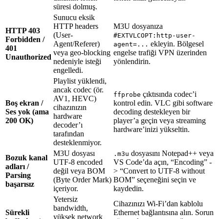
süresi dolmuş.
Sunucu eksik
HTTP headers
M3U dosyanıza
HTTP 403
(User-
#EXTVLCOPT:http-user-
Forbidden /
Agent/Referer)
ekleyin. Bölgesel
agent=...
401
veya geo-blocking
engelse trafiği VPN üzerinden
Unauthorized
nedeniyle isteği
yönlendirin.
engelledi.
Playlist yüklendi,
ancak codec (ör.
çıktısında codec’i
ffprobe
AV1, HEVC)
Boş ekran /
kontrol edin. VLC gibi software
cihazınızın
Ses yok (ama
decoding destekleyen bir
hardware
200 OK)
player’a geçin veya streaming
decoder’ı
hardware’inizi yükseltin.
tarafından
desteklenmiyor.
M3U dosyası
dosyasını Notepad++ veya
.m3u
Bozuk kanal
UTF-8 encoded
VS Code’da açın, “Encoding” -
adları /
değil veya BOM
> “Convert to UTF-8 without
Parsing
(Byte Order Mark)
BOM” seçeneğini seçin ve
başarısız
içeriyor.
kaydedin.
Yetersiz
Cihazınızı Wi-Fi’dan kablolu
bandwidth,
Sürekli
Ethernet bağlantısına alın. Sorun
yüksek network