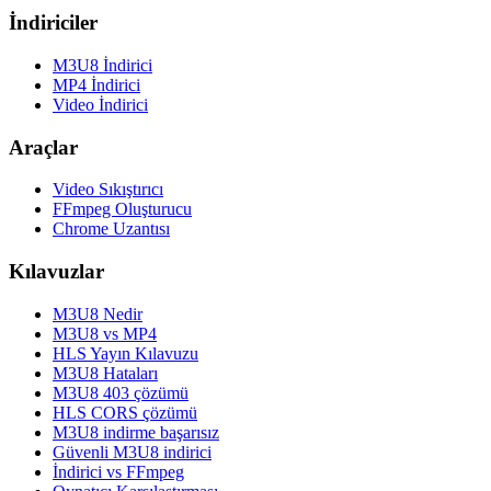
İndiriciler
M3U8 İndirici
MP4 İndirici
Video İndirici
Araçlar
Video Sıkıştırıcı
FFmpeg Oluşturucu
Chrome Uzantısı
Kılavuzlar
M3U8 Nedir
M3U8 vs MP4
HLS Yayın Kılavuzu
M3U8 Hataları
M3U8 403 çözümü
HLS CORS çözümü
M3U8 indirme başarısız
Güvenli M3U8 indirici
İndirici vs FFmpeg