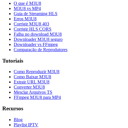
O que é M3U8
M3U8 vs MP4
Guia de Streaming HLS
Erros M3U8
Corrigir M3U8 403
Corrigir HLS CORS
Falha no download M3U8
Downloader M3U8 seguro
Downloader vs FFmpeg
Comparação de Reprodutores
Tutoriais
Como Reproduzir M3U8
Como Baixar M3U8
Extrair URL M3U8
Converter M3U8
Mesclar Arquivos TS
FFmpeg M3U8 para MP4
Recursos
Blog
Playlist IPTV