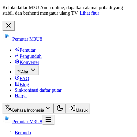
Kelola daftar M3U Anda online, dapatkan alamat pribadi yang
stabil, dan berhenti mengatur ulang TV.
Lihat fitur
Pemutar M3U8
Pemutar
Pengunduh
Konverter
Alat
FAQ
Blog
Sinkronisasi daftar putar
Harga
Bahasa Indonesia
Masuk
Pemutar M3U8
Beranda