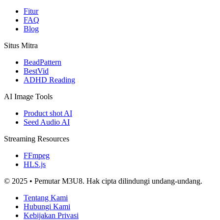
Fitur
FAQ
Blog
Situs Mitra
BeadPattern
BestVid
ADHD Reading
AI Image Tools
Product shot AI
Seed Audio AI
Streaming Resources
FFmpeg
HLS.js
© 2025 • Pemutar M3U8. Hak cipta dilindungi undang-undang.
Tentang Kami
Hubungi Kami
Kebijakan Privasi