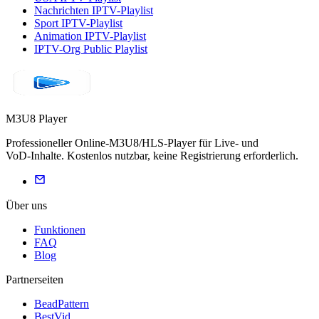
Nachrichten IPTV-Playlist
Sport IPTV-Playlist
Animation IPTV-Playlist
IPTV-Org Public Playlist
M3U8 Player
Professioneller Online‑M3U8/HLS‑Player für Live‑ und
VoD‑Inhalte. Kostenlos nutzbar, keine Registrierung erforderlich.
Über uns
Funktionen
FAQ
Blog
Partnerseiten
BeadPattern
BestVid