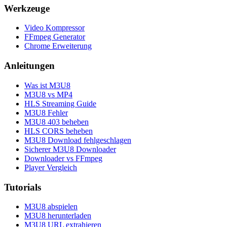
Werkzeuge
Video Kompressor
FFmpeg Generator
Chrome Erweiterung
Anleitungen
Was ist M3U8
M3U8 vs MP4
HLS Streaming Guide
M3U8 Fehler
M3U8 403 beheben
HLS CORS beheben
M3U8 Download fehlgeschlagen
Sicherer M3U8 Downloader
Downloader vs FFmpeg
Player Vergleich
Tutorials
M3U8 abspielen
M3U8 herunterladen
M3U8 URL extrahieren