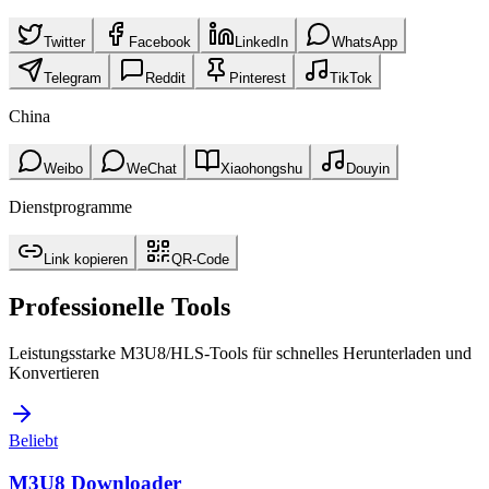
Twitter
Facebook
LinkedIn
WhatsApp
Telegram
Reddit
Pinterest
TikTok
China
Weibo
WeChat
Xiaohongshu
Douyin
Dienstprogramme
Link kopieren
QR-Code
Professionelle Tools
Leistungsstarke M3U8/HLS‑Tools für schnelles Herunterladen und
Konvertieren
Beliebt
M3U8 Downloader