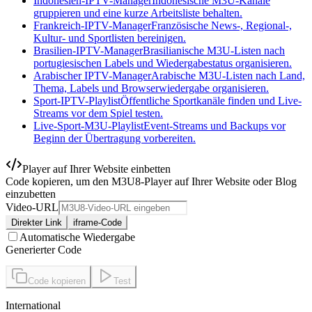
Indonesien-IPTV-Manager
Indonesische M3U-Kanäle
gruppieren und eine kurze Arbeitsliste behalten.
Frankreich-IPTV-Manager
Französische News-, Regional-,
Kultur- und Sportlisten bereinigen.
Brasilien-IPTV-Manager
Brasilianische M3U-Listen nach
portugiesischen Labels und Wiedergabestatus organisieren.
Arabischer IPTV-Manager
Arabische M3U-Listen nach Land,
Thema, Labels und Browserwiedergabe organisieren.
Sport-IPTV-Playlist
Öffentliche Sportkanäle finden und Live-
Streams vor dem Spiel testen.
Live-Sport-M3U-Playlist
Event-Streams und Backups vor
Beginn der Übertragung vorbereiten.
Player auf Ihrer Website einbetten
Code kopieren, um den M3U8-Player auf Ihrer Website oder Blog
einzubetten
Video-URL
Direkter Link
iframe-Code
Automatische Wiedergabe
Generierter Code
Code kopieren
Test
International