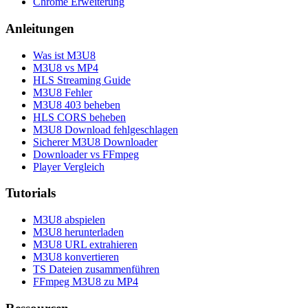
Chrome Erweiterung
Anleitungen
Was ist M3U8
M3U8 vs MP4
HLS Streaming Guide
M3U8 Fehler
M3U8 403 beheben
HLS CORS beheben
M3U8 Download fehlgeschlagen
Sicherer M3U8 Downloader
Downloader vs FFmpeg
Player Vergleich
Tutorials
M3U8 abspielen
M3U8 herunterladen
M3U8 URL extrahieren
M3U8 konvertieren
TS Dateien zusammenführen
FFmpeg M3U8 zu MP4