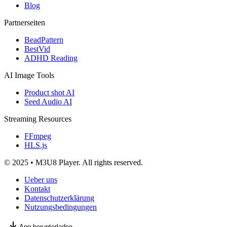
Blog
Partnerseiten
BeadPattern
BestVid
ADHD Reading
AI Image Tools
Product shot AI
Seed Audio AI
Streaming Resources
FFmpeg
HLS.js
© 2025 • M3U8 Player. All rights reserved.
Ueber uns
Kontakt
Datenschutzerklärung
Nutzungsbedingungen
App herunterladen