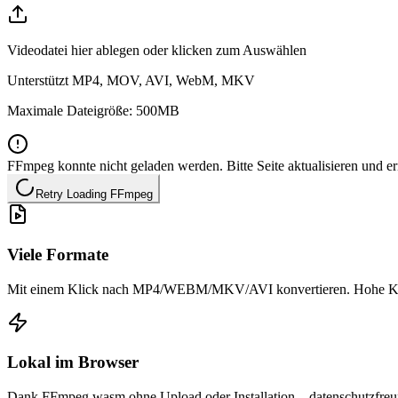
Videodatei hier ablegen oder klicken zum Auswählen
Unterstützt MP4, MOV, AVI, WebM, MKV
Maximale Dateigröße: 500MB
FFmpeg konnte nicht geladen werden. Bitte Seite aktualisieren und 
Retry Loading FFmpeg
Viele Formate
Mit einem Klick nach MP4/WEBM/MKV/AVI konvertieren. Hohe Kompa
Lokal im Browser
Dank FFmpeg.wasm ohne Upload oder Installation – datenschutzfreu