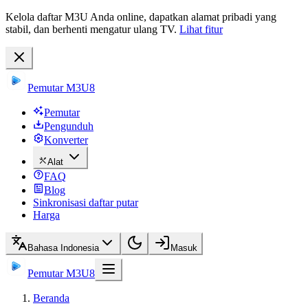
Kelola daftar M3U Anda online, dapatkan alamat pribadi yang
stabil, dan berhenti mengatur ulang TV.
Lihat fitur
Pemutar M3U8
Pemutar
Pengunduh
Konverter
Alat
FAQ
Blog
Sinkronisasi daftar putar
Harga
Bahasa Indonesia
Masuk
Pemutar M3U8
Beranda