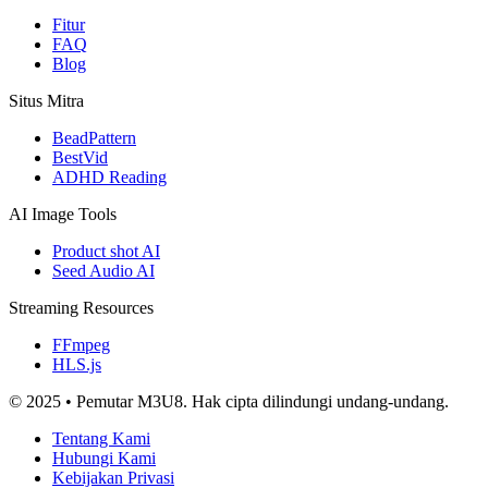
Fitur
FAQ
Blog
Situs Mitra
BeadPattern
BestVid
ADHD Reading
AI Image Tools
Product shot AI
Seed Audio AI
Streaming Resources
FFmpeg
HLS.js
© 2025 • Pemutar M3U8. Hak cipta dilindungi undang-undang.
Tentang Kami
Hubungi Kami
Kebijakan Privasi