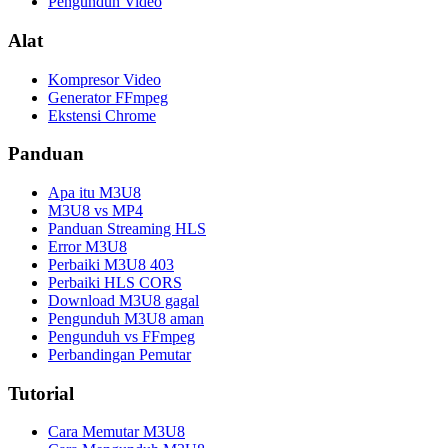
Pengunduh Video
Alat
Kompresor Video
Generator FFmpeg
Ekstensi Chrome
Panduan
Apa itu M3U8
M3U8 vs MP4
Panduan Streaming HLS
Error M3U8
Perbaiki M3U8 403
Perbaiki HLS CORS
Download M3U8 gagal
Pengunduh M3U8 aman
Pengunduh vs FFmpeg
Perbandingan Pemutar
Tutorial
Cara Memutar M3U8