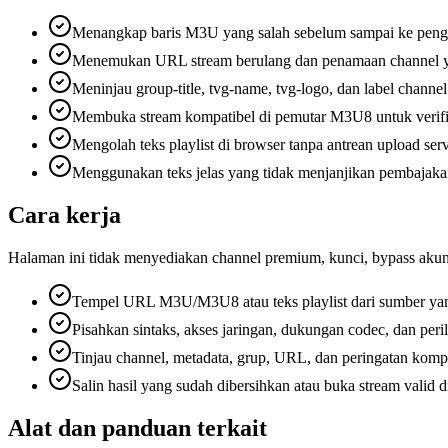
Menangkap baris M3U yang salah sebelum sampai ke pengg
Menemukan URL stream berulang dan penamaan channel ya
Meninjau group-title, tvg-name, tvg-logo, dan label chann
Membuka stream kompatibel di pemutar M3U8 untuk verifik
Mengolah teks playlist di browser tanpa antrean upload serv
Menggunakan teks jelas yang tidak menjanjikan pembajaka
Cara kerja
Halaman ini tidak menyediakan channel premium, kunci, bypass akun, a
Tempel URL M3U/M3U8 atau teks playlist dari sumber yan
Pisahkan sintaks, akses jaringan, dukungan codec, dan pe
Tinjau channel, metadata, grup, URL, dan peringatan kompat
Salin hasil yang sudah dibersihkan atau buka stream valid 
Alat dan panduan terkait