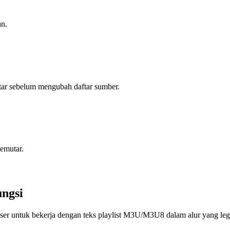
an.
utar sebelum mengubah daftar sumber.
pemutar.
ungsi
er untuk bekerja dengan teks playlist M3U/M3U8 dalam alur yang legal 