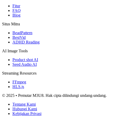
Fitur
FAQ
Blog
Situs Mitra
BeadPattern
BestVid
ADHD Reading
AI Image Tools
Product shot AI
Seed Audio AI
Streaming Resources
FFmpeg
HLS.js
© 2025 • Pemutar M3U8. Hak cipta dilindungi undang-undang.
Tentang Kami
Hubungi Kami
Kebijakan Privasi