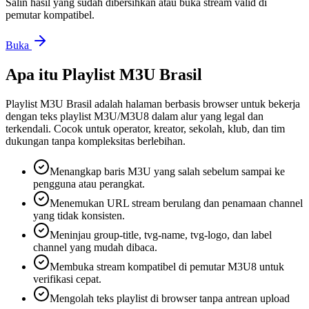
Salin hasil yang sudah dibersihkan atau buka stream valid di
pemutar kompatibel.
Buka
Apa itu Playlist M3U Brasil
Playlist M3U Brasil adalah halaman berbasis browser untuk bekerja
dengan teks playlist M3U/M3U8 dalam alur yang legal dan
terkendali. Cocok untuk operator, kreator, sekolah, klub, dan tim
dukungan tanpa kompleksitas berlebihan.
Menangkap baris M3U yang salah sebelum sampai ke
pengguna atau perangkat.
Menemukan URL stream berulang dan penamaan channel
yang tidak konsisten.
Meninjau group-title, tvg-name, tvg-logo, dan label
channel yang mudah dibaca.
Membuka stream kompatibel di pemutar M3U8 untuk
verifikasi cepat.
Mengolah teks playlist di browser tanpa antrean upload