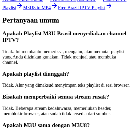
Playlist
M3U8 to MP4
Free Brazil IPTV Playlist
Pertanyaan umum
Apakah Playlist M3U Brasil menyediakan channel
IPTV?
Tidak. Ini membantu memeriksa, mengatur, atau memutar playlist
yang Anda diizinkan gunakan. Tidak menjual atau membuka
channel.
Apakah playlist diunggah?
Tidak. Alur yang dimaksud menyimpan teks playlist di sesi browser.
Bisakah memperbaiki semua stream rusak?
Tidak. Beberapa stream kedaluwarsa, memerlukan header,
memblokir browser, atau sudah tidak tersedia dari sumber.
Apakah M3U sama dengan M3U8?