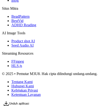
Blog
Situs Mitra
BeadPattern
BestVid
ADHD Reading
AI Image Tools
Product shot AI
Seed Audio AI
Streaming Resources
FFmpeg
HLS.js
© 2025 • Pemutar M3U8. Hak cipta dilindungi undang-undang.
Tentang Kami
Hubungi Kami
Kebijakan Privasi
Ketentuan Layanan
Unduh aplikasi