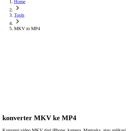
Home
Tools
MKV to MP4
konverter MKV ke MP4
Konversi video MKV dari iPhone, kamera, Matroska, atau aplikasi