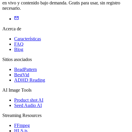
en vivo y contenido bajo demanda. Gratis para usar, sin registro
necesario.
Acerca de
Características
FAQ
Blog
Sitios asociados
BeadPattern
BestVid
ADHD Reading
AI Image Tools
Product shot AI
Seed Audio AI
Streaming Resources
FFmpeg
HLS.js