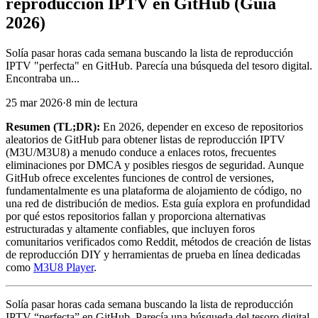
reproducción IPTV en GitHub (Guía
2026)
Solía pasar horas cada semana buscando la lista de reproducción
IPTV "perfecta" en GitHub. Parecía una búsqueda del tesoro digital.
Encontraba un...
25 mar 2026
·
8 min de lectura
Resumen (TL;DR):
En 2026, depender en exceso de repositorios
aleatorios de GitHub para obtener listas de reproducción IPTV
(M3U/M3U8) a menudo conduce a enlaces rotos, frecuentes
eliminaciones por DMCA y posibles riesgos de seguridad. Aunque
GitHub ofrece excelentes funciones de control de versiones,
fundamentalmente es una plataforma de alojamiento de código, no
una red de distribución de medios. Esta guía explora en profundidad
por qué estos repositorios fallan y proporciona alternativas
estructuradas y altamente confiables, que incluyen foros
comunitarios verificados como Reddit, métodos de creación de listas
de reproducción DIY y herramientas de prueba en línea dedicadas
como
M3U8 Player
.
Solía pasar horas cada semana buscando la lista de reproducción
IPTV “perfecta” en GitHub. Parecía una búsqueda del tesoro digital.