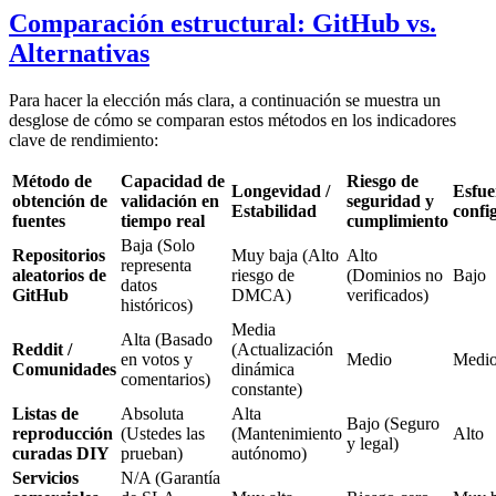
Comparación estructural: GitHub vs.
Alternativas
Para hacer la elección más clara, a continuación se muestra un
desglose de cómo se comparan estos métodos en los indicadores
clave de rendimiento:
Método de
Capacidad de
Riesgo de
Longevidad /
Esfue
obtención de
validación en
seguridad y
Estabilidad
confi
fuentes
tiempo real
cumplimiento
Baja (Solo
Repositorios
Muy baja (Alto
Alto
representa
aleatorios de
riesgo de
(Dominios no
Bajo
datos
GitHub
DMCA)
verificados)
históricos)
Media
Alta (Basado
Reddit /
(Actualización
en votos y
Medio
Medi
Comunidades
dinámica
comentarios)
constante)
Listas de
Absoluta
Alta
Bajo (Seguro
reproducción
(Ustedes las
(Mantenimiento
Alto
y legal)
curadas DIY
prueban)
autónomo)
Servicios
N/A (Garantía