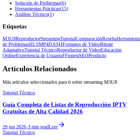
Solución de Problemas
(
6
)
Herramientas Prácticas
(
15
)
Análisis Técnico
(
1
)
Etiquetas
M3U8
Reproductor
Streaming
Tutorial
Comparación
Reseña
Herramient
de Problemas
HLS
MP4
DASH
Formatos de Video
Bitrate
Adaptativo
Tutorial Técnico
Reproductor de Video
Educación
Online
Experiencia de Usuario
FFmpeg
SEO
Producto
Artículos Relacionados
Más artículos seleccionados para ti sobre streaming M3U8
Tutorial Técnico
Guía Completa de Listas de Reproducción IPTV
Gratuitas de Alta Calidad 2026
29 jun 2026
·
3
min read
Leer
Tutorial Técnico