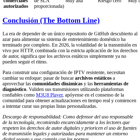
comerciales
de SLA
Muy alta
Riesgo cero
Muy b
autorizados
proporcionada)
Conclusión (The Bottom Line)
La era de depender de un único repositorio de GitHub descubierto al
azar para alimentar su sistema de entretenimiento doméstico ha
terminado por completo. En 2026, la volatilidad de la transmisión en
vivo por HTTP, combinada con la estricta aplicación de los derechos
de autor, significa que los archivos estáticos simplemente ya no
pueden seguir el ritmo.
Para construir una configuración de IPTV resistente, necesitan
cambiar su enfoque: pasar de buscar
archivos estáticos
a
aprovechar las
comunidades dinámicas
y las
herramientas de
diagnóstico
. Validen sus transmisiones utilizando plataformas
confiables como
M3U8 Player
, apóyense en el consenso de la
comunidad para obtener actualizaciones en tiempo real y comiencen
a intentar curar sus propias listas personalizadas.
Descargo de responsabilidad: Como defensor del uso responsable
de la tecnología, recomiendo encarecidamente a los lectores que
respeten los derechos de autor digitales y prioricen el uso de fuentes
de transmisión legales y autorizadas para mantener un entorno
digital seguro y que cumpla con las normas.