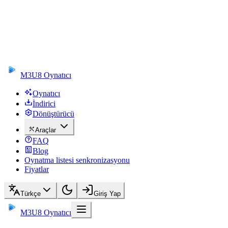
M3U8 Oynatıcı
Oynatıcı
İndirici
Dönüştürücü
Araçlar
FAQ
Blog
Oynatma listesi senkronizasyonu
Fiyatlar
Türkçe
Giriş Yap
M3U8 Oynatıcı