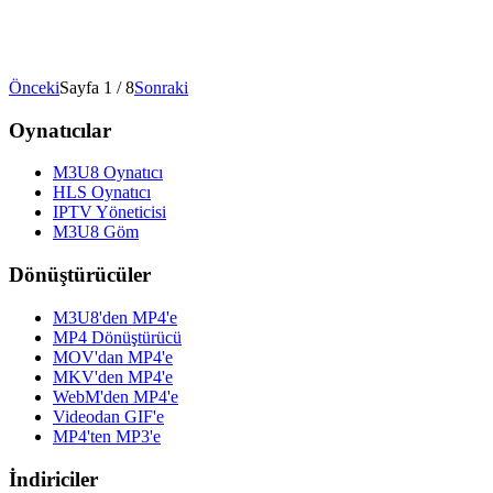
Önceki
Sayfa 1 / 8
Sonraki
Oynatıcılar
M3U8 Oynatıcı
HLS Oynatıcı
IPTV Yöneticisi
M3U8 Göm
Dönüştürücüler
M3U8'den MP4'e
MP4 Dönüştürücü
MOV'dan MP4'e
MKV'den MP4'e
WebM'den MP4'e
Videodan GIF'e
MP4'ten MP3'e
İndiriciler