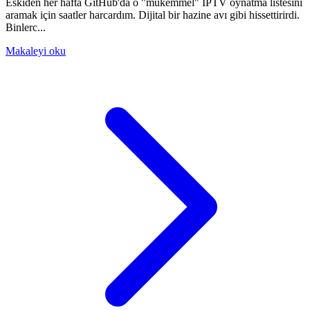
Eskiden her hafta GitHub'da o "mükemmel" IPTV oynatma listesini
aramak için saatler harcardım. Dijital bir hazine avı gibi hissettirirdi.
Binlerc...
Makaleyi oku