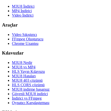
M3U8 İndirici
MP4 İndirici
Video İndirici
Araçlar
Video Sıkıştırıcı
FFmpeg Oluşturucu
Chrome Uzantısı
Kılavuzlar
M3U8 Nedir
M3U8 vs MP4
HLS Yayın Kılavuzu
M3U8 Hataları
M3U8 403 çözümü
HLS CORS çözümü
M3U8 indirme başarısız
Güvenli M3U8 indirici
İndirici vs FFmpeg
Oynatıcı Karşılaştırması