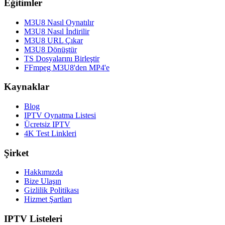
Eğitimler
M3U8 Nasıl Oynatılır
M3U8 Nasıl İndirilir
M3U8 URL Çıkar
M3U8 Dönüştür
TS Dosyalarını Birleştir
FFmpeg M3U8'den MP4'e
Kaynaklar
Blog
IPTV Oynatma Listesi
Ücretsiz IPTV
4K Test Linkleri
Şirket
Hakkımızda
Bize Ulaşın
Gizlilik Politikası
Hizmet Şartları
IPTV Listeleri