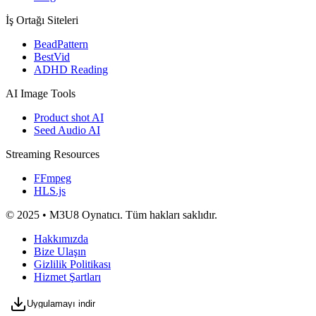
İş Ortağı Siteleri
BeadPattern
BestVid
ADHD Reading
AI Image Tools
Product shot AI
Seed Audio AI
Streaming Resources
FFmpeg
HLS.js
© 2025 • M3U8 Oynatıcı. Tüm hakları saklıdır.
Hakkımızda
Bize Ulaşın
Gizlilik Politikası
Hizmet Şartları
Uygulamayı indir