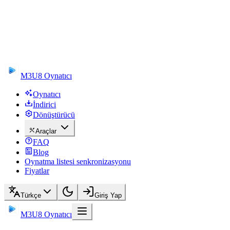
M3U8 Oynatıcı
Oynatıcı
İndirici
Dönüştürücü
Araçlar
FAQ
Blog
Oynatma listesi senkronizasyonu
Fiyatlar
Türkçe
Giriş Yap
M3U8 Oynatıcı