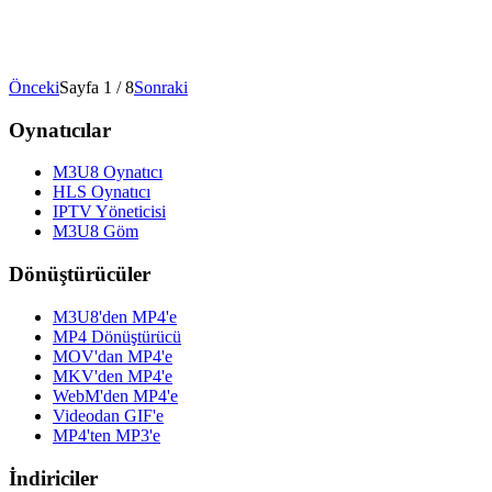
Önceki
Sayfa 1 / 8
Sonraki
Oynatıcılar
M3U8 Oynatıcı
HLS Oynatıcı
IPTV Yöneticisi
M3U8 Göm
Dönüştürücüler
M3U8'den MP4'e
MP4 Dönüştürücü
MOV'dan MP4'e
MKV'den MP4'e
WebM'den MP4'e
Videodan GIF'e
MP4'ten MP3'e
İndiriciler