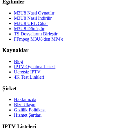
Eğitimler
M3U8 Nasıl Oynatılır
M3U8 Nasıl İndirilir
M3U8 URL Çıkar
M3U8 Dönüştür
TS Dosyalarını Birleştir
FFmpeg M3U8'den MP4'e
Kaynaklar
Blog
IPTV Oynatma Listesi
Ücretsiz IPTV
4K Test Linkleri
Şirket
Hakkımızda
Bize Ulaşın
Gizlilik Politikası
Hizmet Şartları
IPTV Listeleri