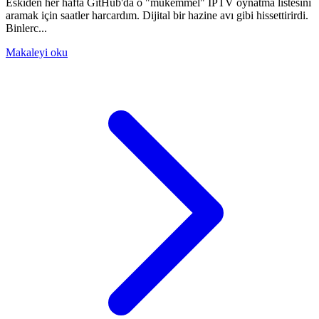
Eskiden her hafta GitHub'da o "mükemmel" IPTV oynatma listesini
aramak için saatler harcardım. Dijital bir hazine avı gibi hissettirirdi.
Binlerc...
Makaleyi oku