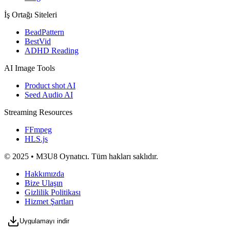
İş Ortağı Siteleri
BeadPattern
BestVid
ADHD Reading
AI Image Tools
Product shot AI
Seed Audio AI
Streaming Resources
FFmpeg
HLS.js
© 2025 • M3U8 Oynatıcı. Tüm hakları saklıdır.
Hakkımızda
Bize Ulaşın
Gizlilik Politikası
Hizmet Şartları
Uygulamayı indir