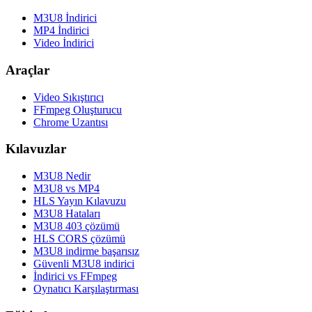
M3U8 İndirici
MP4 İndirici
Video İndirici
Araçlar
Video Sıkıştırıcı
FFmpeg Oluşturucu
Chrome Uzantısı
Kılavuzlar
M3U8 Nedir
M3U8 vs MP4
HLS Yayın Kılavuzu
M3U8 Hataları
M3U8 403 çözümü
HLS CORS çözümü
M3U8 indirme başarısız
Güvenli M3U8 indirici
İndirici vs FFmpeg
Oynatıcı Karşılaştırması