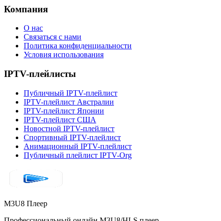
Компания
О нас
Связаться с нами
Политика конфиденциальности
Условия использования
IPTV-плейлисты
Публичный IPTV-плейлист
IPTV-плейлист Австралии
IPTV-плейлист Японии
IPTV-плейлист США
Новостной IPTV-плейлист
Спортивный IPTV-плейлист
Анимационный IPTV-плейлист
Публичный плейлист IPTV-Org
M3U8 Плеер
Профессиональный онлайн M3U8/HLS плеер,