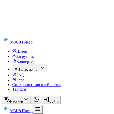
M3U8 Плеер
Плеер
Загрузчик
Конвертер
Инструменты
FAQ
Блог
Синхронизация плейлистов
Тарифы
Русский
Войти
M3U8 Плеер