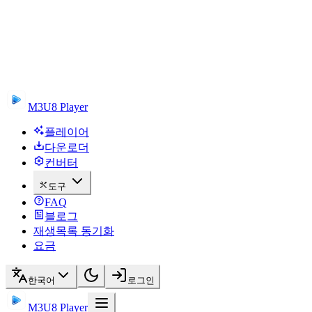
M3U8 Player
플레이어
다운로더
컨버터
도구
FAQ
블로그
재생목록 동기화
요금
한국어
로그인
M3U8 Player