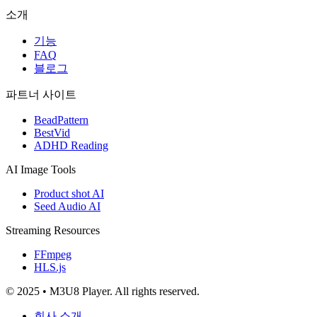
소개
기능
FAQ
블로그
파트너 사이트
BeadPattern
BestVid
ADHD Reading
AI Image Tools
Product shot AI
Seed Audio AI
Streaming Resources
FFmpeg
HLS.js
© 2025 • M3U8 Player. All rights reserved.
회사 소개