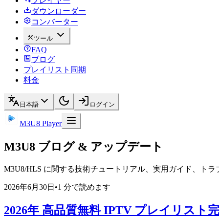
プレイヤー
ダウンローダー
コンバーター
ツール
FAQ
ブログ
プレイリスト同期
料金
日本語
ログイン
M3U8 Player
M3U8 ブログ & アップデート
M3U8/HLS に関する技術チュートリアル、実用ガイド、
2026年6月30日
•
1 分で読めます
2026年 高品質無料 IPTV プレイリス