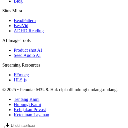
Blog
Situs Mitra
BeadPattern
BestVid
ADHD Reading
AI Image Tools
Product shot AI
Seed Audio AI
Streaming Resources
FFmpeg
HLS.js
© 2025 • Pemutar M3U8. Hak cipta dilindungi undang-undang.
Tentang Kami
Hubungi Kami
Kebijakan Privasi
Ketentuan Layanan
Unduh aplikasi