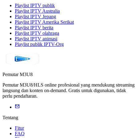
Playlist IPTV publik
Playlist IPTV Australia
Playlist IPTV Jepang
Playlist IPTV Amerika Serikat
Playlist IPTV berita
Playlist IPTV olahraga
Playlist IPTV animasi
Playlist publik IPTV-Org
Pemutar M3U8
Pemutar M3U8/HLS online profesional yang mendukung streaming
langsung dan konten on-demand. Gratis untuk digunakan, tidak
perlu pendaftaran.
Tentang
Fitur
FAQ