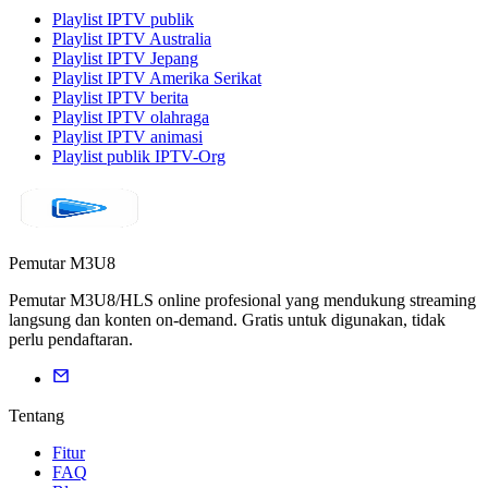
Playlist IPTV publik
Playlist IPTV Australia
Playlist IPTV Jepang
Playlist IPTV Amerika Serikat
Playlist IPTV berita
Playlist IPTV olahraga
Playlist IPTV animasi
Playlist publik IPTV-Org
Pemutar M3U8
Pemutar M3U8/HLS online profesional yang mendukung streaming
langsung dan konten on-demand. Gratis untuk digunakan, tidak
perlu pendaftaran.
Tentang
Fitur
FAQ