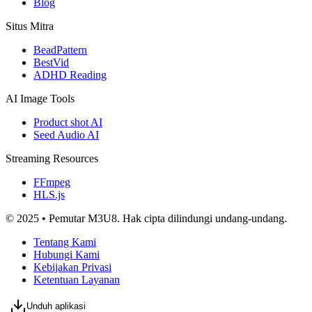
Blog
Situs Mitra
BeadPattern
BestVid
ADHD Reading
AI Image Tools
Product shot AI
Seed Audio AI
Streaming Resources
FFmpeg
HLS.js
© 2025 • Pemutar M3U8. Hak cipta dilindungi undang-undang.
Tentang Kami
Hubungi Kami
Kebijakan Privasi
Ketentuan Layanan
Unduh aplikasi