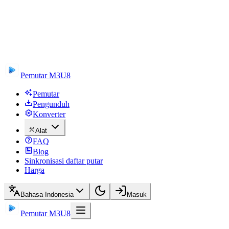
Pemutar M3U8
Pemutar
Pengunduh
Konverter
Alat
FAQ
Blog
Sinkronisasi daftar putar
Harga
Bahasa Indonesia
Masuk
Pemutar M3U8